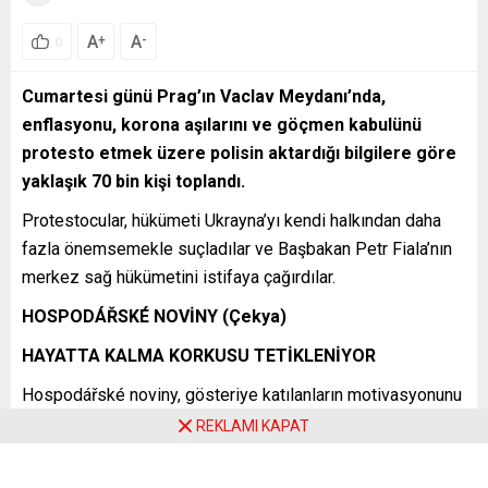
A
A
+
-
0
Cumartesi günü Prag’ın Vaclav Meydanı’nda,
enflasyonu, korona aşılarını ve göçmen kabulünü
protesto etmek üzere polisin aktardığı bilgilere göre
yaklaşık 70 bin kişi toplandı.
Protestocular, hükümeti Ukrayna’yı kendi halkından daha
fazla önemsemekle suçladılar ve Başbakan Petr Fiala’nın
merkez sağ hükümetini istifaya çağırdılar.
HOSPODÁŘSKÉ NOVİNY (Çekya)
HAYATTA KALMA KORKUSU TETİKLENİYOR
Hospodářské noviny, gösteriye katılanların motivasyonunu
analiz ediyor:
REKLAMI KAPAT
“Vaclav Meydanı’nda 70.000 fanatik Putin destekçisinin