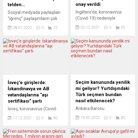
onay verildi
telden…
İngiltere’de, koronavirüs
Sosyal medyada paylaşılan
(Covid-19) nedeniyle
“iğrenç” paylaşımların çok
hastaneye yatış ve ölüm
daha etkili olduğunu
02.12.2021
0
33
28.01.2022
0
72
ihtimalini yüzde 79 azalttığı
biliyorduk. Meğer
saptanan monoklonal
algoritmalar bile bunun
antikor ilacı Xevudy’nin
üzerine kuruluymuş…
(sotrovimab) kullanımına
onay verildi. Yeni ilacın
Senfoni orkestrası 4 ana
Omicron karşısındaki etki
çalgı grubundan 100’den
düzeyi de araştırılıyor
fazla sazın aynı anda, ama
İngiltere İlaç ve Sağlık
uyumlu bir şekilde bir eseri
Ürünleri Düzenleme
icra eden müzisyenlerden
Seçim kanununda yenilik
İsveç’e girişlerde:
Kurumundan (MHRA)
oluşur. Senfoni orkestrası,
mi geliyor? Yurtdışındaki
İskandinavya ve AB
yapılan açıklamada,
tahta nefesli (flüt, obua,
Türk seçmen bundan
vatandaşlarına “aşı
Xevudy’nin, hafif ila orta
klarnet, fagot), bakır nefesli
nasıl etkilenecek?
sertifikası“ şartı
şiddette Kovid-19
(korno, trompet,...
Ankara Barosu
İsveç, koronavirüs (Covid-
enfeksiyonu olan ve ciddi...
avukatlarından Bilal
19) vaka sayılarındaki artış
19.03.2022
0
82
17.12.2021
0
90
Erdoğan ve Bilal Gümüş
nedeniyle 21 Aralık’tan
Cumhur İttifakı’nın uzun
itibaren ülkeye girişlerde,
süredir üzerinde çalıştığı ve
diğer İskandinavya ve