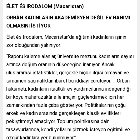
ÉLET ÉS IRODALOM (Macaristan)
ORBÁN KADINLARIN AKADEMİSYEN DEĞİL EV HANIMI
OLMASINI İSTİYOR
Élet és Irodalom, Macaristan’da eğitimli kadınların işinin
zor olduğundan yakınıyor:
“Raporu kaleme alanlar, üniversite mezunu kadınların sayısı
artınca doğum oranının düşeceğine inanıyor. Ancak
uluslararası istatistikler, gerçekle hiçbir ilgisi olmayan ve
tamamen saçmalıktan ibaret bu iddiayı çürütüyor. … Orbán
hükümeti, kadınların itaatkâr ev yardımcılarına indirgendiği
bir koyu muhafazakâr aile imajını güçlendirmek için her
zamankinden fazla çaba gösteriyor. Politikalarının çoğu,
erkek ve kadın arasında gerçekleşen klasik evlilikleri
pekiştirmeyi amaçlıyor. Toplum politikasına dair
tasavvurlarında, kendi yollarını çizmek isteyen eğitimli ve
özgür kadınlara yer bulunmuyor.”