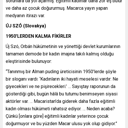
sorunlara da yol açarmış: Eğitimli kadınlar daha zor eş bulur
ve daha az çocuk doğururmuş. Macarca yayın yapan
medyanın itirazı var.
ÚJ SZÓ (Slovakya)
1950’LERDEN KALMA FİKİRLER
Új Szó, Orbán hükümetinin ve yönettiği devlet kurumlarının
tamamen demode bir kadın imajına takılı kalmış olduğu
eleştirisinde bulunuyor:
“Tanınmış bir Alman puding üreticisinin 1950’lerde şöyle
bir sloganı vardı: ‘Kadınların iki hayati meselesi vardır: Ne
giyecekleri ve ne pişirecekleri.’ … Sayıştay raporunun da
gösterdiği gibi, bugün hâlâ bu tutumu benimseyen siyasi
aktörler var. … Macaristan’da giderek daha fazla eğitimli
kadın olması hükümeti rahatsız ediyor. … Neden acaba?
Çünkü [onlara göre] eğitimli kadınlar yeterince çocuk
doğurmuyor ve bu yüzden Macar ulusu yok olup gidiyor.”