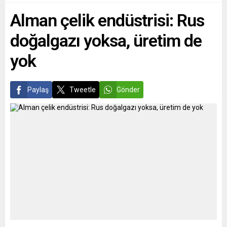
papa, Papa 14. Leo’nun
tek başına mı hareket
Alman çelik endüstrisi: Rus
seçilmesinin küresel
etti?”...
siyasetteki sarsıcı etkilerini
doğalgazı yoksa, üretim de
derinlemesine irdeledi. Bu,
sadece bir...
yok
Paylaş
Tweetle
Gönder