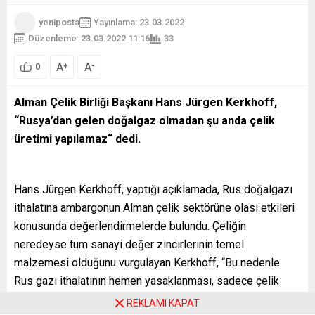
yeniposta
Yayınlama: 23.03.2022
Düzenleme: 23.03.2022 11:16
33
A
A
+
-
0
Alman Çelik Birliği Başkanı Hans Jürgen Kerkhoff,
“Rusya’dan gelen doğalgaz olmadan şu anda çelik
üretimi yapılamaz“ dedi.
Hans Jürgen Kerkhoff, yaptığı açıklamada, Rus doğalgazı
ithalatına ambargonun Alman çelik sektörüne olası etkileri
konusunda değerlendirmelerde bulundu. Çeliğin
neredeyse tüm sanayi değer zincirlerinin temel
malzemesi olduğunu vurgulayan Kerkhoff, “Bu nedenle
Rus gazı ithalatının hemen yasaklanması, sadece çelik
endüstrisinde üretimin durmasına değil, aynı zamanda
REKLAMI KAPAT