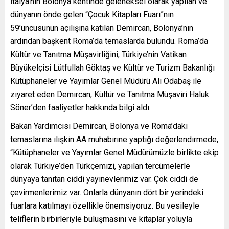
İtalya’nın Bolonya kentinde geleneksel olarak yapılan ve
dünyanın önde gelen “Çocuk Kitapları Fuarı”nın
59’uncusunun açılışına katılan Demircan, Bolonya’nın
ardından başkent Roma’da temaslarda bulundu. Roma’da
Kültür ve Tanıtma Müşavirliğini, Türkiye’nin Vatikan
Büyükelçisi Lütfullah Göktaş ve Kültür ve Turizm Bakanlığı
Kütüphaneler ve Yayımlar Genel Müdürü Ali Odabaş ile
ziyaret eden Demircan, Kültür ve Tanıtma Müşaviri Haluk
Söner’den faaliyetler hakkında bilgi aldı.
Bakan Yardımcısı Demircan, Bolonya ve Roma’daki
temaslarına ilişkin AA muhabirine yaptığı değerlendirmede,
“Kütüphaneler ve Yayımlar Genel Müdürümüzle birlikte ekip
olarak Türkiye’den Türkçemizi, yapılan tercümelerle
dünyaya tanıtan ciddi yayınevlerimiz var. Çok ciddi de
çevirmenlerimiz var. Onlarla dünyanın dört bir yerindeki
fuarlara katılmayı özellikle önemsiyoruz. Bu vesileyle
teliflerin birbirleriyle buluşmasını ve kitaplar yoluyla