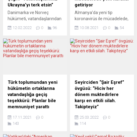
Ukrayna’yı terk etsin”
getiriyor
Danimarka ve Norveç
Almanya’da yeni tip
hükümeti, vatandaşlarından
koronavirüs ile mücadelede,
48 saat içinde harekete
aşı olmayanların günlük
12.02.2022
0
96
10.08.2021
0
54
geçmelerini istedi.
yaşamları daha da
Danimarka Dışişleri
zorlaştırıldı. Başbakan
Bakanlığından yapılan
Angela Merkel ve 16 eyalet
açıklamada, Danimarkalılara
başbakanının video
48 saat içinde Ukrayna’yı
konferans yöntemiyle
terk etmeleri tavsiye edildi.
gerçekleştirdiği toplantıda
Danimarka Dışişleri Bakanı
kabul edilen korona
Jeppe Kofod ise yaptığı
önlemlerine göre, 23
basın toplantısında,
Ağustos’tan itibaren aşı
Türk toplumundan yeni
Seyirciden “Şair Eşref”
“Rusya’nın mantıksız ve
olanlar günlük yaşamlarında
hükümetin ortaklarına
övgüsü: “Hiciv her
çılgınlık derecesinde
herhangi bir kısıtlamaya tabi
vatandaşlığa geçiş
dönem muktedirlere
Ukrayna’ya yönelik
tutulmazken aşı
teşekkürü: Planlar bile
karşı en etkili silah.
tehditlerinden endişe
yaptırmayanlar ise bazı
memnuniyet yarattı
Takipteyiz”
duyuyoruz” dedi. Kofod,
kısıtlamalarla karşı karşıya
Berlin-Brandenburg Türk
Abdülhamit’e karşı çok sert
diğer ülkeler gibi...
kalacak....
17.11.2021
0
25.03.2022
0
toplumu (TBB) gelecek
hicivler kaleme alan Şair
143
114
hafta koalisyon sözleşmesi
Eşref’in hayatını, şiirleriyle
imzalaması beklenen
Federal Almanya’da