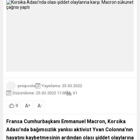
yeniposta
Yayınlama: 23.03.2022
Düzenleme: 23.03.2022 11:08
61
A
A
+
-
0
Fransa Cumhurbaşkanı Emmanuel Macron, Korsika
Adası’nda bağımsızlık yanlısı aktivist Yvan Colonna’nın
hayatını kaybetmesinin ardından olası şiddet olaylarına