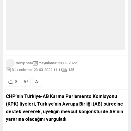
yeniposta
Yayınlama: 23.03.2022
Düzenleme: 23.03.2022 11:11
135
A
A
+
-
0
CHP’nin Türkiye-AB Karma Parlamento Komisyonu
(KPK) üyeleri, Türkiye’nin Avrupa Birliği (AB) sürecine
destek vererek, üyeliğin mevcut konjonktürde AB’nin
yararına olacağını vurguladı.