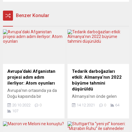
Benzer Konular
Avrupa’daki Afganistan
Tedarik darboğazları
projesi adım adım
etkili: Almanya’nın 2022
ilerliyor: Atom oyunları
büyüme tahmini
düşürüldü
Avrupa’nın ortasında ya da
Doğu kapısında bir
Almanya’nın önde gelen
Afganistan’ın kurgulandığı
ekonomik düşünce
20.10.2022
0
14.12.2021
0
64
işaret ediyoruz
kuruluşlarından Ekonomi
107
programlarımızda. Amerika
Araştırma Enstitüsü (Ifo),
Birleşik Devletleri’nin ateşle
ülkenin gelecek yıla ilişkin
oynama seansını ise
büyüme tahminini, yeni tip
Tayvan’a kaydırdığı
koronavirüs (Covid-19)