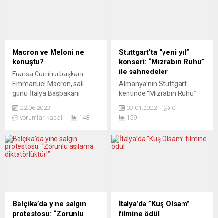
gözlemleniyor. Avrupa yakın
salgınında dördüncü dalga
tarihinin kâbusu “nükleer
ve devam eden tedarik
korku”, savaş bahanesi ile
darboğazlarının ekonomik
ehlileştirilmeye çalışılıyor.
toparlanmayı baskılaması
Diğer taraftan Avrupa’da
nedeniyle aşağı yönlü revize
Macron ve Meloni ne
Stuttgart’ta “yeni yıl”
habire hükümet krizi
etti. Merkezi Münih’te
konuştu?
konseri: “Mızrabın Ruhu”
yaşandığını, iktidarların
bulunan Ifo, ülke
ile sahnedeler
Fransa Cumhurbaşkanı
değiştiğini de görüyoruz .
ekonomisine ilişkin eylül
Emmanuel Macron, salı
Almanya’nın Stuttgart
Son olarak Berlin’de de
ayında paylaştığı 2021-
günü İtalya Başbakanı
kentinde “Mızrabın Ruhu”
hükümetin...
2023’ü kapsayan büyüme...
Giorgia Meloni’yi Élysée
adı altında bir Klasik Türk
22.06.2023
03.01.2022
0
Sarayı’nda kabul etti.
müziği konseri
yorumlar kapalı
148
159
Görüşmede iltica politikası,
düzenleniyor. Gül
Ukrayna ve ikili ilişkiler ele
Derneği’nin düzenlediği
alınırken, her iki tarafın da
konser 8 Ocak cumartesi
hayli samimi olduğu
günü Altes Feuerwehrhaus
gözlemlendi. Yorumcular, iki
salonlarında gerçekleşecek.
lideri birleştiren ve ayıran
Moderasyonunu Yeşim
noktalara ışık tutuyor.LE
Kavrap’ın üstlendiği
FİGARO
konserde udda Muhammed
(Fransa)Birbirlerinden
Temel, kanunda Ender
Belçika’da yine salgın
İtalya’da ”Kuş Olsam”
hazzetmiyorlarLe Figaro’ya
Berkay Temel yer alacak.
protestosu: “Zorunlu
filmine ödül