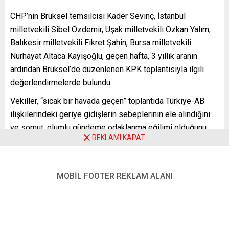
CHP’nin Brüksel temsilcisi Kader Sevinç, İstanbul
milletvekili Sibel Özdemir, Uşak milletvekili Özkan Yalım,
Balıkesir milletvekili Fikret Şahin, Bursa milletvekili
Nurhayat Altaca Kayışoğlu, geçen hafta, 3 yıllık aranın
ardından Brüksel’de düzenlenen KPK toplantısıyla ilgili
değerlendirmelerde bulundu.
Vekiller, “sıcak bir havada geçen” toplantıda Türkiye-AB
ilişkilerindeki geriye gidişlerin sebeplerinin ele alındığını
ve somut, olumlu gündeme odaklanma eğilimi olduğunu
REKLAMI KAPAT
söyledi.
KPK’nin önemine değinen vekiller, toplantının, AB’nin
güvenlik endişelerinin arttığı bir zamanda olmasına dikkati
MOBİL FOOTER REKLAM ALANI
çektiler.
Vekiller, Türkiye’nin stratejik önemine ve AB’ye üye
olmasının bölgesel barış ve refah açısından gerekliliğine