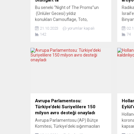
Bu seneki “Night of The Proms”un
Radika
(Ünlüler Gecesi) yıldız
İsrail
konukları Camouflage, Toto,
Binyam
Anastacia, James Morrison ve Aura
sağcı 
21.10.2023
yorumlar kapalı
02.1
Dione, Alexandra Arrieche
protes
142
74
yönetimindeki Antwerp Filarmoni
Ülkeye
Orkestrası ve korosuyla birlikte en iyi
şimdil
hitlerini sunacaklar. 2023’ün klasik
gözükü
solisti ise Nathan Chan. Aralık ayı
Netany
boyunca Almanya’da Mannheim,
terör 
Dortmund, Oberhausen, Erfurt,
uyarm
Hannover, Hamburg, Bremen, Münih,
eleştir
Frankfurt ve Köln kentlerinin...
yorumc
becerik
Avrupa Parlamentosu:
Hollan
Türkiye’deki Suriyelilere 150
Eylül’
milyon avro desteği onayladı
Hollan
Avrupa Parlamentosu (AP) Bütçe
korona
Komitesi, Türkiye’deki sığınmacıları
kapsam
desteklemek için yürütülen programa
yana 