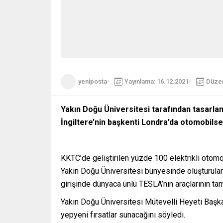
yeniposta
Yayınlama: 16.12.2021
Düzen
Yakın Doğu Üniversitesi tarafından tasarlana
İngiltere’nin başkenti Londra’da otomobilsev
KKTC’de geliştirilen yüzde 100 elektrikli otomo
Yakın Doğu Üniversitesi bünyesinde oluşturulan 
girişinde dünyaca ünlü TESLA’nın araçlarının ta
Yakın Doğu Üniversitesi Mütevelli Heyeti Başkan
yepyeni fırsatlar sunacağını söyledi.