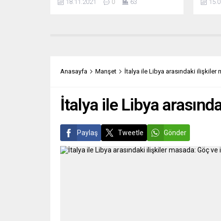
18.11.2021
0
63
15.0
yaklaşık 150 milyon avro ek kaynak
kuralı
sağlanmasına onay verdi. AP Bütçe
kaldırı
Kontrol Komitesi, Avrupa Birliği’nin
hüküm
(AB) 2021 bütçesinde değişikliğe
Sağlık
giderek Türkiye’deki Suriyeli
toplan
sığınmacılara ilave insani destek
aralar
sağlanmasının 29 “evet” oyuyla kabul
olduğu
Anasayfa
Manşet
İtalya ile Libya arasındaki ilişkiler
edildiğini açıkladı. Türkiye’nin yaklaşık
Eylül’
3,7 milyon Suriyeliye...
bildirdi.
İtalya ile Libya arasınd
Paylaş
Tweetle
Gönder