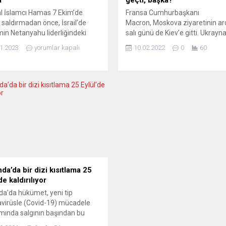
l İslamcı Hamas 7 Ekim’de
Fransa Cumhurbaşkanı
’e saldırmadan önce, İsrail’de
Macron, Moskova ziyaretinin a
in Netanyahu liderliğindeki
salı günü de Kiev’e gitti. Ukrayna
ve dinci hükümete yönelik büyük
mevkidaşı Zelenskiy, destekler
1.2023
yorumlar kapalı
10.02.2022
0
60
to gösterileri düzenleniyordu.
ötürü Fransa’ya teşekkür etti v
 yönelik genel tehdit karşısında
anlaşmalarının önemini özel ol
ik bu protestolar yatışmış
vurgulayan Macron’a Ukrayna’n
yor. Fakat bilhassa da
anlaşmaları uygulayacağı güven
ahu’nun, istihbarat servislerini
verdi. Yorumcular ise asıl aktör
saldırısı konusunda kendisini
Moskova ve Washington olduğu
amakla suçlamasına yönelik
kanısında. GORDUNUA.COM (U
iler sürüyor. İsrail Başbakanı
MİNSK ANLAŞMALARI UKRAYNA
ulara göre tam anlamıyla
ÇIKARINA DEĞİL Batı ve...
siz....
da’da bir dizi kısıtlama 25
de kaldırılıyor
da’da hükümet, yeni tip
virüsle (Covid-19) mücadele
ında salgının başından bu
uygulanan sosyal mesafe