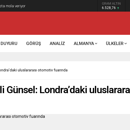
GRAM ALTIN
6.528,76
DUYURU
GÖRÜŞ
ANALİZ
ALMANYA
ÜLKELER
ondra’daki uluslararası otomotiv fuarında
i Günsel: Londra’daki uluslarar