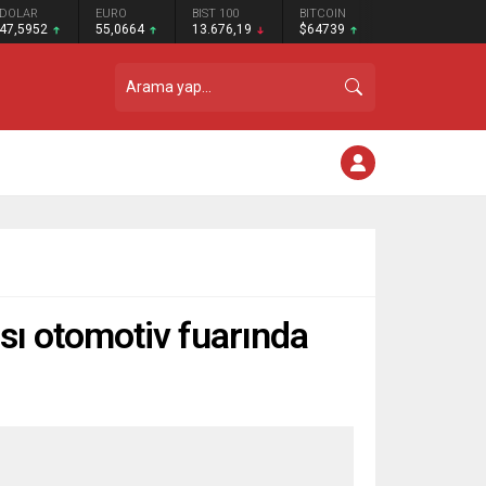
DOLAR
EURO
BIST 100
BITCOIN
47,5952
55,0664
13.676,19
$64739
ası otomotiv fuarında