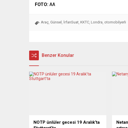
FOTO:
AA
Araç
Günsel
İrfanSuat
KKTC
Londra
otomobilyerli
,
,
,
,
,
Benzer Konular
NOTP ünlüler gecesi 19 Aralık’ta
Netan
Stuttgart’ta
artıyo