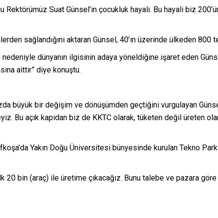
ucu Rektörümüz Suat Günsel’in çocukluk hayali. Bu hayali biz 200’ün
erden sağlandığını aktaran Günsel, 40’ın üzerinde ülkeden 800 tedari
ı nedeniyle dünyanın ilgisinin adaya yöneldiğine işaret eden Gün
ına aittir” diye konuştu.
 büyük bir değişim ve dönüşümden geçtiğini vurgulayan Günsel, “
eyiz. Bu açık kapıdan biz de KKTC olarak, tüketen değil üreten ol
fkoşa’da Yakın Doğu Üniversitesi bünyesinde kurulan Tekno Park 
lk 20 bin (araç) ile üretime çıkacağız. Bunu talebe ve pazara gör