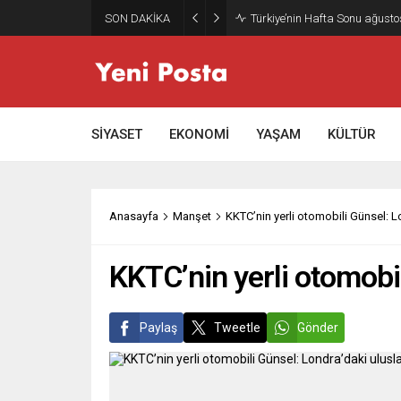
SON DAKİKA
SİYASET
EKONOMİ
YAŞAM
KÜLTÜR
Anasayfa
Manşet
KKTC’nin yerli otomobili Günsel: L
KKTC’nin yerli otomobil
Paylaş
Tweetle
Gönder