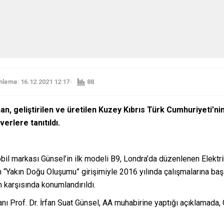
leme: 16.12.2021 12:17
88
n, geliştirilen ve üretilen Kuzey Kıbrıs Türk Cumhuriyeti’nin
erlere tanıtıldı.
bil markası Günsel’in ilk modeli B9, Londra’da düzenlenen Elektrik
“Yakın Doğu Oluşumu” girişimiyle 2016 yılında çalışmalarına başla
m karşısında konumlandırıldı.
ı Prof. Dr. İrfan Suat Günsel, AA muhabirine yaptığı açıklamada, 