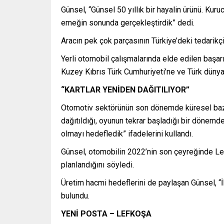
Günsel, “Günsel 50 yıllık bir hayalin ürünü. Kur
emeğin sonunda gerçekleştirdik” dedi.
Aracın pek çok parçasının Türkiye’deki tedarikçil
Yerli otomobil çalışmalarında elde edilen başar
Kuzey Kıbrıs Türk Cumhuriyeti’ne ve Türk dünyas
“KARTLAR YENİDEN DAĞITILIYOR”
Otomotiv sektörünün son dönemde küresel bazda
dağıtıldığı, oyunun tekrar başladığı bir dönemd
olmayı hedefledik” ifadelerini kullandı.
Günsel, otomobilin 2022’nin son çeyreğinde Le
planlandığını söyledi.
Üretim hacmi hedeflerini de paylaşan Günsel, “İ
bulundu.
YENİ POSTA – LEFKOŞA