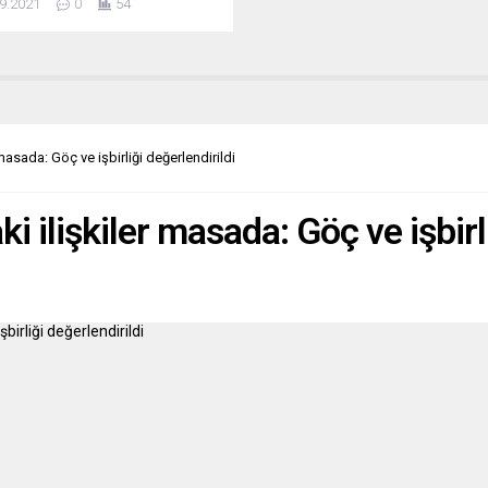
9.2021
0
54
nın 25 Eylül’den itibaren
lacağını açıkladı. Geçici
etin Başbakanı Mark Rutte ve
 Bakanı Hugo de Jonge, basın
tısında yaptıkları açıklamada,
ında sosyal mesafe kuralının da
 bir dizi kısıtlamanın 25
 masada: Göç ve işbirliği değerlendirildi
den sonra uygulanmayacağını
...
aki ilişkiler masada: Göç ve işbirl