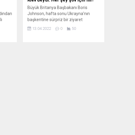
Büyük Britanya Başbakanı Boris
rdından
Johnson, hafta sonu Ukrayna’nın
lı
başkentine sürpriz bir ziyaret
inden
gerçekleştirdi. La Stampa, Johnson
13.04.2022
0
50
e Minsk
için “ABD’nin uşağı” diyor. Büyük
arak
Britanya bir yandan savaşın başından
ın
beri Ukrayna’ya tereddütsüz silah
cesini
sağlarken, diğer yandan Rus
lerin
oligarklara karşı yaptırımlar uygulama
konusunda uzun süredir zorlanıyor.
A)
Yorumcular ziyareti kuşku uyandıran
’NIN
bir kişisel şov...