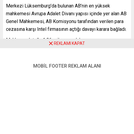
Merkezi Lüksemburg’da bulunan AB’nin en yüksek
mahkemesi Avrupa Adalet Divanı yapısı içinde yer alan AB
Genel Mahkemesi, AB Komisyonu tarafından verilen para
cezasına karşı Intel firmasının açtığı davayı karara bağladı.
Mahkeme, Intel’e 1,06 milyar avroluk para cezası
REKLAMI KAPAT
uygulayan Komisyon kararının iptaline hükmetti. Kararda,
Komisyon’un Intel’e yönelik para cezasına ilişkin
incelemesinin eksik olduğu, firmanın uyguladığı
MOBİL FOOTER REKLAM ALANI
indirimlerin rekabeti engelleyici etkilere sahip olup
olmadığı konusunda gerekli yasal standartların yerine
getirilmediği kaydedildi.
AB Komisyonu, 2009 yılında ABD’li Intel firmasına
bilgisayar üreticilerine indirimler uygulayarak piyasada
rekabeti engelleyici davranışlar sergilediği gerekçesiyle
1,06 milyar avro para cezası vermişti. Intel, AB
Komisyonu’nun para cezası karşısında hukuki süreç