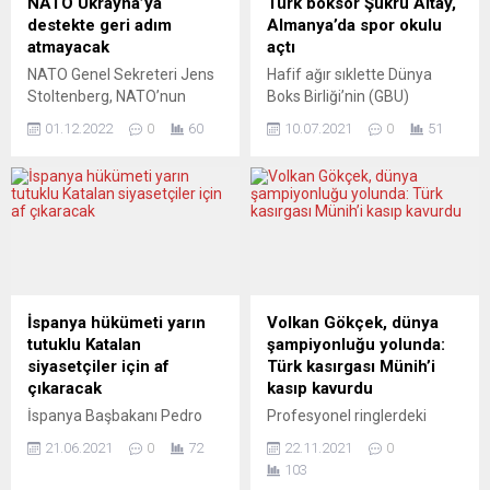
NATO Ukrayna’ya
Türk boksör Şükrü Altay,
ve üç savcı ile yapılan
suç örgütü yönettiği için 13
destekte geri adım
Almanya’da spor okulu
operasyonda...
yıl hapis cezasına
atmayacak
açtı
çarptırıldığı Yunanistan’a
NATO Genel Sekreteri Jens
Hafif ağır sıklette Dünya
iade edilmesini kararlaştırdı.
Stoltenberg, NATO’nun
Boks Birliği’nin (GBU)
Brüksel savcılığı, eski Altın
Rusya ile savaşında
Almanya, Avrupa ve dünya
Şafak...
01.12.2022
0
60
10.07.2021
0
51
Ukrayna’ya desteğinin
şampiyonluğu kemerlerini
devam edeceğini belirterek
kazanan “Demir Yumruk”
“Rusya kazanırsa kalıcı barış
lakaplı Türk sporcu Şükrü
olmaz” dedi. Jens
Altay, yaşadığı Almanya’nın
Stoltenberg, NATO Dışişleri
Kempten şehrinde spor
Bakanları Toplantısı’nın
okulu açtı. Şampiyon boksör
düzenlendiği Bükreş’te
Şükrü Altay, yaptığı
Aspen-German Marshall
açıklamada, boks sporuna
Fund Forumu’nda açılış
yeni yetenekler
İspanya hükümeti yarın
Volkan Gökçek, dünya
konuşmasını yaptı.
kazandırmayı amaçladığını
tutuklu Katalan
şampiyonluğu yolunda:
Stoltenberg, Rusya’nın
belirtti. Gençleri sokaklardan
siyasetçiler için af
Türk kasırgası Münih’i
işgaline karşı NATO’nun
kurtarıp boksa kazandırmak
çıkaracak
kasıp kavurdu
doğu kanadında hazırlığını
istediğini anlatan Altay,
İspanya Başbakanı Pedro
Profesyonel ringlerdeki
artırdıklarını, muharip
“Bana...
Sanchez, Katalonya’da 1
madalya ümidimiz süper
grupların sayısını 4’ten 8’e
21.06.2021
0
72
22.11.2021
0
Ekim 2017’de yapılan
hafif sıklet boksör Volkan
çıkardıklarını...
103
yasadışı referandum ve
Gökçek, Münih’te bu kez