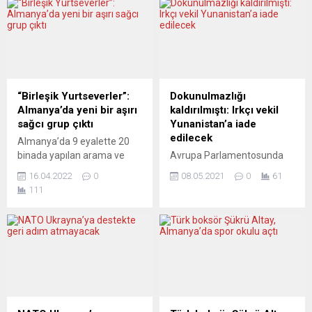
“Birleşik Yurtseverler”:
Dokunulmazlığı
Almanya’da yeni bir aşırı
kaldırılmıştı: Irkçı vekil
sağcı grup çıktı
Yunanistan’a iade
edilecek
Almanya’da 9 eyalette 20
binada yapılan arama ve
Avrupa Parlamentosunda
operasyonda aşırı sağda
(AP) dokunulmazlığı
16.04.2022
0
08.05.2021
0
61
yeni bir grup ortaya çıkartıldı.
kaldırılan ırkçı Yunanistanlı
111
Üç savcılığın yönettiği
milletvekili Yannis Lagos’un
operasyonda ortaya çıkan
Belçika’dan ülkesine iade
grubun Sağlık Bakanı’nı
edilmesine karar verildi.
kaçırma planı yaptığı ortaya
AP’nin bulunduğu
çıktı. Almanya’da,
Belçika’nın başkenti
koordinasyonunu
Brüksel’deki mahkeme,
Rheinland-Pfalz Eyaleti
milletvekili olduğu AP’de
güvenlik güçlerinin yaptığı, 9
kağıda basılı Türk bayrağını
eyalette 20 binada 270 polis
yırtmasıyla bilinen Lagos’un