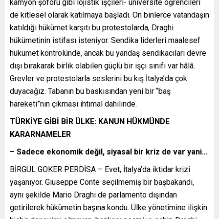
kamyon şoförü gibi lojistik işçileri- üniversite öğrencileri
de kitlesel olarak katılmaya başladı. On binlerce vatandaşın
katıldığı hükümet karşıtı bu protestolarda, Draghi
hükümetinin istifası isteniyor. Sendika liderleri maalesef
hükümet kontrolünde, ancak bu yandaş sendikacıları devre
dışı bırakarak birlik olabilen güçlü bir işçi sınıfı var hâlâ.
Grevler ve protestolarla seslerini bu kış İtalya’da çok
duyacağız. Tabanın bu baskısından yeni bir “baş
hareketi”nin çıkması ihtimal dahilinde.
TÜRKİYE GİBİ BİR ÜLKE: KANUN HÜKMÜNDE
KARARNAMELER
– Sadece ekonomik değil, siyasal bir kriz de var yani…
BİRGÜL GÖKER PERDİSA – Evet, İtalya’da iktidar krizi
yaşanıyor. Giuseppe Conte seçilmemiş bir başbakandı,
aynı şekilde Mario Draghi de parlamento dışından
getirilerek hükümetin başına kondu. Ülke yönetimine ilişkin