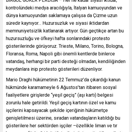
BİRGÜL GÖKER PERDİSA – Her ne kadar siyasi iktidar,
kontrolündeki medya aracılığıyla, İtalyan kamuoyundan ve
dünya kamuoyundan saklamaya çalışsa da Çizme uzun
süredir kaynıyor… Huzursuzluk ve siyasi iktidardan
memnuniyetsizlik katlanarak artıyor. Gün geçtikçe artan bu
huzursuzluğu ve öfkeyi hafta sonlarındaki protesto
gösterilerinde görüyoruz. Trieste, Milano, Torino, Bologna,
Floransa, Roma, Napoli gibi önemli kentlerde binlerce
vatandaş, herhangi bir parti desteği olmadan, kendiliğinden
meydanlara inip protesto gösterileri düzenliyor.
Mario Draghi hükümetinin 22 Temmuz’da çıkardığı kanun
hükmünde kararnameyle 6 Ağustos’tan itibaren sosyal
faaliyetlere girişlerde “yeşil geçiş” (aşı kartı) belgesi
zorunlu hale getirildi. Yeşil geçiş kartının özel ve kamu
işçilerini kapsayacak şekilde içeriğinin hükümetçe
genişletilmesi üzerine, sıradan vatandaşların katıldığı bu
gösterilere her sektörden işçiler –özellikle liman ve tır