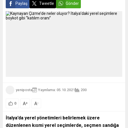
Paylaş
Tweetle
Gönder
yeniposta
Yayınlama: 05.10.2021
200
A
A
+
-
0
İtalya’da yerel yönetimleri belirlemek üzere
düzenlenen
kısmi yerel seçimlerde, seçmen sandığa