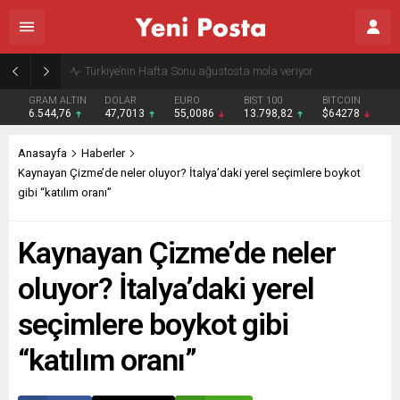
Gazze’nin geleceği: Teknokratik kontrol mü, kolonializm mi?
GRAM ALTIN
DOLAR
EURO
BIST 100
BITCOIN
6.544,76
47,7013
55,0086
13.798,82
$64278
Anasayfa
Haberler
Kaynayan Çizme’de neler oluyor? İtalya’daki yerel seçimlere boykot
gibi “katılım oranı”
Kaynayan Çizme’de neler
oluyor? İtalya’daki yerel
seçimlere boykot gibi
“katılım oranı”