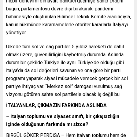
hiçbir deneyimi olmayan, bankacı geçmişe sahip Draghi
bugün, parlamentoyu devre dışı bırakarak, pandemi
bahanesiyle oluşturulan Bilimsel Teknik Komite aracılığıyla,
kanun hükmünde kararnamelerle otoriter kararlarla İtalya’yı
yönetiyor.
Ülkede tüm sol ve sağ partiler, 5 yıldız hareketi de dahil
olmak üzere, güvenilirliğini kaybetmiş durumda. Aslında
durum bir şekilde Türkiye ile aynı. Türkiye’de olduğu gibi
İtalya’da da sol değerleri savunan ve ona göre bir parti
programı yaparak siyasi mücadele verecek gerçek bir sol
partiye ihtiyaç var. “Merkez sol” damgası vurulmuş sağ
vizyonu götüren sahte sol partilerle olacak iş değil bu.
İTALYANLAR, ÇIKMAZIN FARKINDA ASLINDA
– İtalyan toplumu ve siyaset sınıfı, bir çıkışsızlığın
içinde olduğunun farkında mı sizce?
BİRGÜL GÖKER PERDİSA – Hem İtalyan toplumu hem de