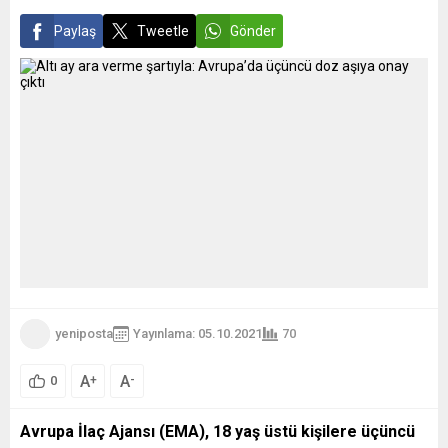
Paylaş
Tweetle
Gönder
yeniposta
Yayınlama: 05.10.2021
70
A
A
+
-
0
Avrupa İlaç Ajansı (EMA), 18 yaş üstü kişilere üçüncü