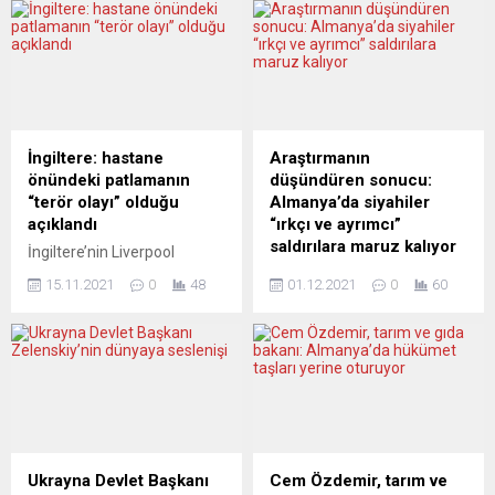
diğer limanlar üzerindeki
üzerinde anlaştığı koalisyon
blokajın kaldırılması için bir
protokolü imzalandı. Yarın
anlaşmaya varılacağını
yeni hükümetin göreve
umuyorum” dedi. Josep
başlaması bekleniyor.
Borrell, yaz tatilinden önceki
Koalisyon hükümetinde
son AB Dışişleri Bakanları
başbakanlığı üstlenecek
Toplantısı’nın girişinde basın
Olaf Scholz ile hükümette
İngiltere: hastane
Araştırmanın
mensuplarına konuştu.
yer alacak partilerin
önündeki patlamanın
düşündüren sonucu:
Ukrayna Dışişleri Bakanı
temsilcileri, başkent
“terör olayı” olduğu
Almanya’da siyahiler
Dmitro Kuleba’nın da sabah
Berlin’de 26 Eylül’de yapılan
açıklandı
“ırkçı ve ayrımcı”
oturumuna katılarak...
genel seçimlerden 2,5 ay...
saldırılara maruz kalıyor
İngiltere’nin Liverpool
kentinde dün bir hastanenin
Federal Almanya’da yapılan
15.11.2021
0
48
01.12.2021
0
60
önündeki araçta meydana
bir araştırma, ülkede
gelen patlamanın “terör
yaşayan siyah tenli
olayı” olduğu bildirildi.
insanlara günlük yaşam
Kuzeybatı Terörizmle
başta olmak üzere, iş
Mücadele Polisinden
sahası, kiralık ev bulma gibi
Emniyet Müdür Yardımcısı
birçok alanda “ırkçılık ve
Russ Jackson, Liverpool’da
ayrımcılık” yapıldığını ortaya
düzenlenen basın
kondu. Berlin merkezli Each
toplantısında, olaya ilişkin
One Teach One ve Citizens
Ukrayna Devlet Başkanı
Cem Özdemir, tarım ve
soruşturmanın hızla devam
for Europe tarafından