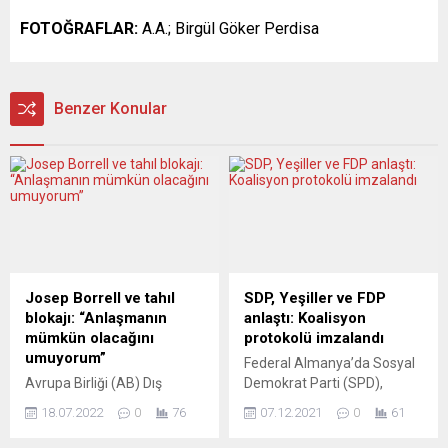
FOTOĞRAFLAR:
A.A.; ­Birgül Göker Perdisa
Benzer Konular
Josep Borrell ve tahıl
SDP, Yeşiller ve FDP
blokajı: “Anlaşmanın
anlaştı: Koalisyon
mümkün olacağını
protokolü imzalandı
umuyorum”
Federal Almanya’da Sosyal
Avrupa Birliği (AB) Dış
Demokrat Parti (SPD),
İlişkiler ve Güvenlik Politikası
Yeşiller ve Hür Demokrat
18.07.2022
0
76
07.12.2021
0
61
Yüksek Temsilcisi Josep
Partinin (FDP) yeni koalisyon
Borrell, “Bu hafta Odessa ve
hükümetini kurmak için