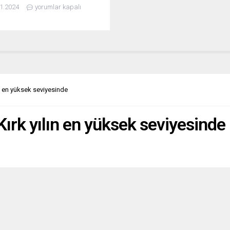
lginç bir girişle başlıyor. İlk kez
1.2024
yorumlar kapalı
laylar oluyor İstanbul’da, ilk kez
zyonlarda bu kadar penguen
ruz! Çoğalıyor göstericiler,
nler… Göstericiler dünyanın
izliğine karşı savaşıyorlar.
: Bu kavramı zihinlerden
niz geriye ne kalır? ...
ın en yüksek seviyesinde
 Kırk yılın en yüksek seviyesinde