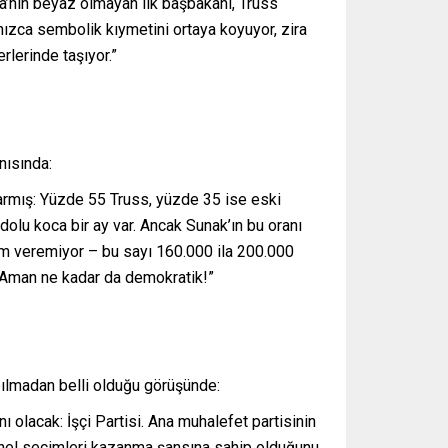
ya’nın beyaz olmayan ilk başbakanı, Truss
lnızca sembolik kıymetini ortaya koyuyor, zira
lerinde taşıyor.”
nısında:
armış: Yüzde 55 Truss, yüzde 35 ise eski
dolu koca bir ay var. Ancak Sunak’ın bu oranı
kam veremiyor – bu sayı 160.000 ila 200.000
. Aman ne kadar da demokratik!”
pılmadan belli olduğu görüşünde:
ı olacak: İşçi Partisi. Ana muhalefet partisinin
i genel seçimleri kazanma şansına sahip olduğunu