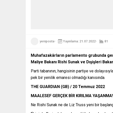
yeniposta
Yayınlama: 21.07.2022
81
Muhafazakârların parlamento grubunda gerçe
Maliye Bakanı Rishi Sunak ve Dışişleri Bakan
Parti tabanının, hangisinin partiye ve dolayıs
pek bir yenilik emaresi olmadığı kanısında.
THE GUARDIAN (GB) / 20 Temmuz 2022
MAALESEF GERÇEK BİR KIRILMA YAŞANM
Ne Rishi Sunak ne de Liz Truss yeni bir başlangı