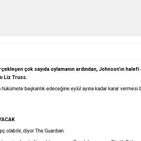
kleşen çok sayıda oylamanın ardından, Johnson’ın halefi olm
ı Liz Truss.
ıyla hükümete başkanlık edeceğine eylül ayına kadar karar vermes
AYACAK
ç olabilir, diyor The Guardian: