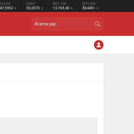
DOLAR
EURO
BIST 100
BITCOIN
47,5952
55,0575
13.769,40
$64451