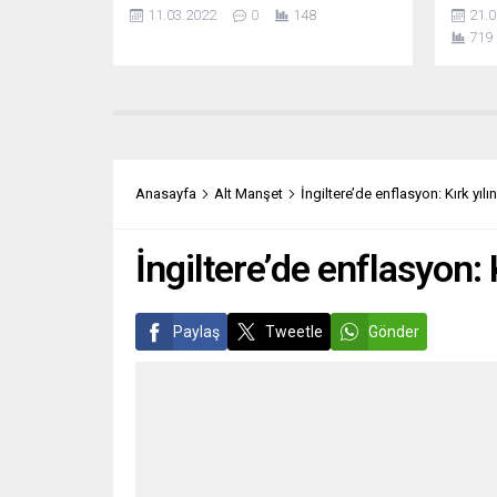
Kuvvetleri’nin yakından tanıdığı Sovyet
Roman i
11.03.2022
0
148
21.0
yapımı 28 savaş uçağı verme
böyle o
719
teklifinde bulundu. MiG-29 jetlerinin
televi
bir ABD hava üssüne teslim edildikten
görüyo
sonra yeniden boyanarak Ukrayna’ya
pengue
devredilmesi planlanıyordu.
adalets
Washington, NATO’yu savaşa
Adalet
sürüklememek adına bu teklifi
silerse
reddetti. Bu barışın korunması mı,
Anasayfa
Alt Manşet
İngiltere’de enflasyon: Kırk yıl
yoksa kaçan bir...
İngiltere’de enflasyon:
Paylaş
Tweetle
Gönder