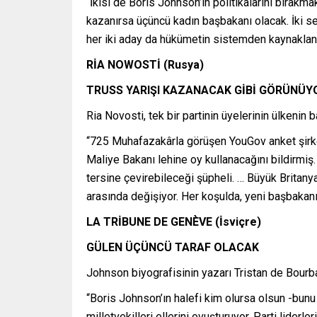
“İkisi de Boris Johnson’ın politikalarını bırak
kazanırsa üçüncü kadın başbakanı olacak. İki se
her iki aday da hükümetin sistemden kaynaklanan
RİA NOWOSTİ (Rusya)
TRUSS YARIŞI KAZANACAK GİBİ GÖRÜNÜY
Ria Novosti, tek bir partinin üyelerinin ülken
“725 Muhafazakârla görüşen YouGov anket şirke
Maliye Bakanı lehine oy kullanacağını bildirmiş
tersine çevirebileceği şüpheli. … Büyük Britany
arasında değişiyor. Her koşulda, yeni başbakan
LA TRİBUNE DE GENÈVE (İsviçre)
GÜLEN ÜÇÜNCÜ TARAF OLACAK
Johnson biyografisinin yazarı Tristan de Bourb
“Boris Johnson’ın halefi kim olursa olsun -bunu 5
milletvekilleri ellerini ovuşturuyor. Parti lide