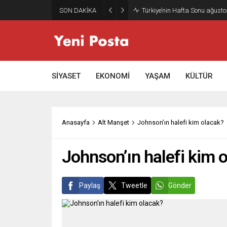
SON DAKİKA
Gazze’nin geleceği: Teknokrati
SİYASET
EKONOMİ
YAŞAM
KÜLTÜR
Anasayfa
Alt Manşet
Johnson’ın halefi kim olacak?
Johnson’ın halefi kim 
Paylaş
Tweetle
Gönder