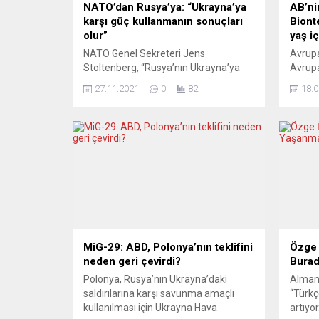
NATO’dan Rusya’ya: “Ukrayna’ya
AB’ni
karşı güç kullanmanın sonuçları
Biont
olur”
yaş i
NATO Genel Sekreteri Jens
Avrupa
Stoltenberg, “Rusya’nın Ukrayna’ya
Avrupa
karşı güç kullanması durumunda
Pfizer
27.11.2021
0
82
18.0
bunun sonuçları ve maliyetleri olacağı
grubun
açıktır. Bu nedenle Rusya’ya gerilimi
değerl
düşürmesi için çağrıda bulunmaya
duyurd
devam ediyoruz“ dedi. Jens
açıkl
Stoltenberg, 30 Kasım-1 Aralık’ta
değerl
Letonya’nın başkenti Riga’da
için ba
düzenlenecek NATO Dışişleri
Açıkla
Bakanları toplantısının gündemine
tedavi
ilişkin basın toplantısı düzenledi. “Acil
bilinen 
güvenlik sorunlarını...
MiG-29: ABD, Polonya’nın teklifini
Özge 
neden geri çevirdi?
Burad
Polonya, Rusya’nın Ukrayna’daki
Almanc
saldırılarına karşı savunma amaçlı
“Türkçe
kullanılması için Ukrayna Hava
artıyo