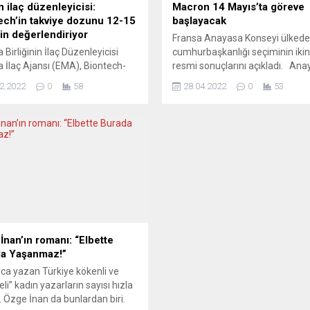
n ilaç düzenleyicisi:
Macron 14 Mayıs’ta göreve
ech’in takviye dozunu 12-15
başlayacak
çin değerlendiriyor
Fransa Anayasa Konseyi ülkede
 Birliğinin İlaç Düzenleyicisi
cumhurbaşkanlığı seçiminin ikinc
 İlaç Ajansı (EMA), Biontech-
resmi sonuçlarını açıkladı. An
’ın Covid-19 aşısının, 12-15 yaş
Konseyinden yapılan açıklamay
2.2022
0
58
28.04.2022
0
53
a takviye dozu için
Fransa Cumhurbaşkanı Emman
endirilmeye başlandığını
Macron yüzde 58,55’le seçimi
u. EMA tarafından yapılan
kazanırken, aşırı sağcı Marine 
amada, söz konusu
oyların yüzde 41,45’ini aldı. Böy
endirmenin yanı sıra, 16-17 yaş
Macron, ikinci kez ülkenin
şvurunun da alındığı ifade edildi.
cumhurbaşkanı oldu. Macron’un
mada, mevcut aşıların ve
görev dönemi 14 Mayıs’ta başl
lerin Omicron’un BA.2 olarak
Toplam 48...
alt varyantı için etkili...
İnan’ın romanı: “Elbette
a Yaşanmaz!”
a yazan Türkiye kökenli ve
li” kadın yazarların sayısı hızla
r. Özge İnan da bunlardan biri.