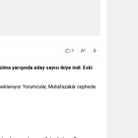
A
A
+
-
0
a yarışında aday sayısı ikiye indi: Eski
i bekleniyor. Yorumcular, Muhafazakâr cephede