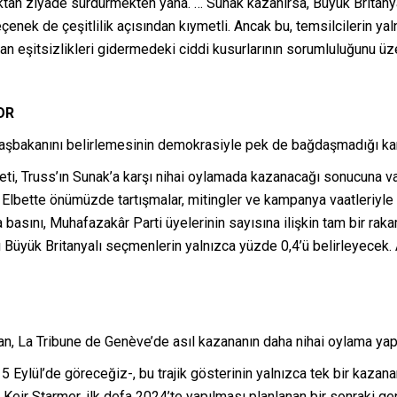
maktan ziyade sürdürmekten yana. … Sunak kazanırsa, Büyük Britan
çenek de çeşitlilik açısından kıymetli. Ancak bu, temsilcilerin ya
 eşitsizlikleri gidermedeki ciddi kusurlarının sorumluluğunu üzer
OR
in başbakanını belirlemesinin demokrasiyle pek de bağdaşmadığı ka
ti, Truss’ın Sunak’a karşı nihai oylamada kazanacağı sonucuna v
. Elbette önümüzde tartışmalar, mitingler ve kampanya vaatleriyle 
a basını, Muhafazakâr Parti üyelerinin sayısına ilişkin tam bir ra
ı Büyük Britanyalı seçmenlerin yalnızca yüzde 0,4’ü belirleyecek
an, La Tribune de Genève’de asıl kazananın daha nihai oylama ya
 Eylül’de göreceğiz-, bu trajik gösterinin yalnızca tek bir kazanan
rleri Keir Starmer, ilk defa 2024’te yapılması planlanan bir sonrak