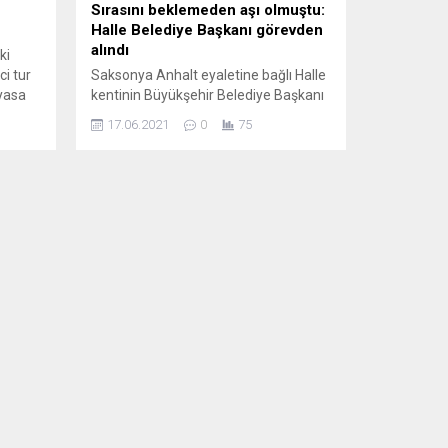
Sırasını beklemeden aşı olmuştu:
Halle Belediye Başkanı görevden
alındı
ki
i tur
Saksonya Anhalt eyaletine bağlı Halle
ayasa
kentinin Büyükşehir Belediye Başkanı
a göre,
Bernd Wiegand, sırasını beklemeden
17.06.2021
0
75
uel
koronavirüs aşısı olduğu için geçici
olarak görevinden alındı. Halle
Le Pen
Büyükşehir Belediye Başkanı Bernd
lece
Wiegand’ın (partisiz) sırasını
beklemeden koronavirüs aşısı olduğu
 yeni
belirtilerek, geçici olarak bütün
ayacak.
görevlerinden alındığı açıklandı.
Wiegand’ın geçici olarak görevden
alınma gerekçesine, “suçlamanın ağır
olması” ve...