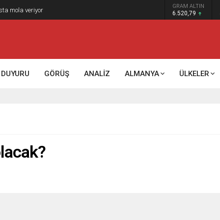
GRAM ALTIN
k kontrol mü, kolonializm mi?
6.520,79
DUYURU
GÖRÜŞ
ANALİZ
ALMANYA
ÜLKELER
olacak?