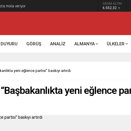
GRAM ALTIN
sta mola veriyor
6.552,32
DUYURU
GÖRÜŞ
ANALİZ
ALMANYA
ÜLKELER
lıkta yeni eğlence partisi” baskıyı artırdı
Başbakanlıkta yeni eğlence parti