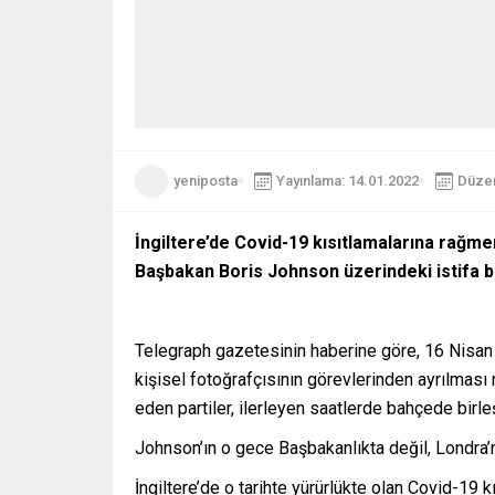
yeniposta
Yayınlama: 14.01.2022
Düzen
İngiltere’de Covid-19 kısıtlamalarına rağme
Başbakan Boris Johnson üzerindeki istifa ba
Telegraph gazetesinin haberine göre, 16 Nisan 20
kişisel fotoğrafçısının görevlerinden ayrılması 
eden partiler, ilerleyen saatlerde bahçede birleşt
Johnson’ın o gece Başbakanlıkta değil, Londra’
İngiltere’de o tarihte yürürlükte olan Covid-19 k