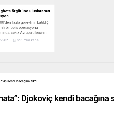
gheta örgütüne uluslararası
asyon
700’den fazla görevlinin katıldığı
neli bir polis operasyonu
ında, sekiz Avrupa ülkesinin
ıra Brezilya ve Panama’da
5.2023
yorumlar kapalı
iya merkezli ‘Ndrangheta
örgütü üyesi olduğu düşünülen
n fazla kişi gözaltına alındı ve
ıda delil ele geçirildi. Bu büyük
yı alkışlayan yorumcular, sınır
işbirliğinin önemine vurgu
or.FRANKFURTER ALLGEMEİNE...
koviç kendi bacağına sıktı
 hata”: Djokoviç kendi bacağına s