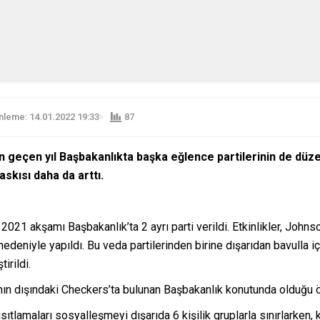
leme: 14.01.2022 19:33
87
n geçen yıl Başbakanlıkta başka eğlence partilerinin de düze
skısı daha da arttı.
21 akşamı Başbakanlık’ta 2 ayrı parti verildi. Etkinlikler, Johnso
nedeniyle yapıldı. Bu veda partilerinden birine dışarıdan bavulla i
irildi.
nın dışındaki Checkers’ta bulunan Başbakanlık konutunda olduğu ö
ısıtlamaları sosyalleşmeyi dışarıda 6 kişilik gruplarla sınırlarken