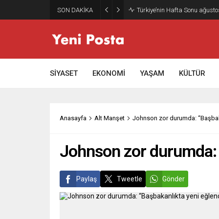
SON DAKİKA
Türkiye’nin Hafta Sonu ağusto
SİYASET
EKONOMİ
YAŞAM
KÜLTÜR
Anasayfa
Alt Manşet
Johnson zor durumda: “Başbakan
Johnson zor durumda: “
Paylaş
Tweetle
Gönder