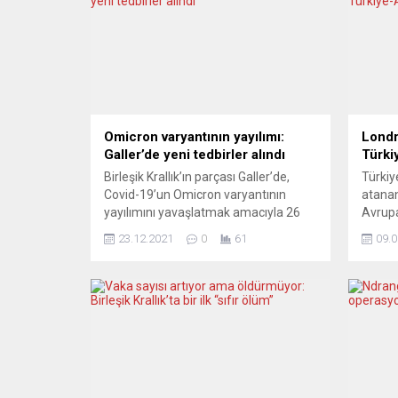
Omicron varyantının yayılımı:
Londr
Galler’de yeni tedbirler alındı
Türki
Birleşik Krallık’ın parçası Galler’de,
Türkiy
Covid-19’un Omicron varyantının
atanan
yayılımını yavaşlatmak amacıyla 26
Avrupa
Aralık itibarıyla sinema, bar ve
olduğu
23.12.2021
0
61
09.0
restoranlarda en fazla 6 kişiden
katkı
oluşan grupların toplanmasına izin
Avrupa
verilecek. Galler’de artan Omicron
anlamıy
vakaları nedeniyle Noel sonrası
Merke
yürürlüğe girecek yeni tedbirler
kurulu
kapsamında, halka açık tüm tesislerde
AB İliş
ve işyerlerinde normal koşullarda 2
içi se
metrelik sosyal...
Akçapa
Eylem.