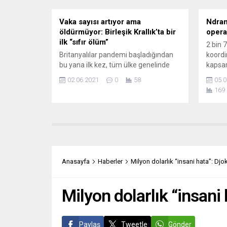
Vaka sayısı artıyor ama
Ndran
öldürmüyor: Birleşik Krallık’ta bir
oper
ilk “sıfır ölüm”
2 bin 
Britanyalılar pandemi başladığından
koordi
bu yana ilk kez, tüm ülke genelinde
kapsam
Covid kaynaklı bir ölüm olmamasını
yanı s
02.06.2021
0
58
05.0
kutluyor. Nisan ayı başından bu yana
Kalabr
169
Hint varyantı kaynaklı vakaların ülke
mafya 
genelinde artmasına, buna karşılık can
100’de
kaybı sayılarında artış olmamasına
çok say
rağmen, 21 Haziran’da tüm yasakların
başarı
kalkacak olması, bilim çevrelerini
ötesi 
harekete geçirdi. Artan vaka sayıları,
yapıy
3’üncü...
Anasayfa
Haberler
Milyon dolarlık “insani hata”: Djo
Milyon dolarlık “insani
Paylaş
Tweetle
Gönder