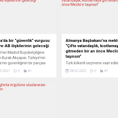
a’da bir “güvenlik” vurgusu:
Almanya Başbakanı’na mekt
ye-AB ilişkilerinin geleceği
“Çifte vatandaşlık, kısıtlama
gitmeden bir an önce Mecli
e’nin Madrid Büyükelçiliğine
taşınsın”
 Burak Akçapar, Türkiye’nin
’nın güvenliğinin bir parçası
Türk kökenli seçmene vaat edil
nu ve kıtanın güvenliğine aktif
koalisyon sözleşmesinde yer al
5.2021
0
81
08.02.2022
0
87
da bulunduğunu, ancak bunun
çifte vatandaşlığın bir an önce 
lı “müttefikler” tarafından tam
meclisin önüne getirilmesi isten
la takdir edilmediğini belirtti.
Kuzey Ren-Vestfalya-Seçim Ha
zi Londra’da bulunan düşünce
Girişimi Başkanı ve eğitimci-yaz
şu Circle Foundation, “Türkiye-
Bahattin Gemici, federal hükü
kilerinin Geleceği” başlıklı çevrim
çağrıda bulunarak, çifte vatanda
miner düzenledi. Seminere,
kısıtlamalara gidilmeden bir an
r’ın yanı sıra Avrupa Dış
uygulamaya girmesini istedi. 
..
Ren-Vestfalya- Seçim Hakkı Giriş