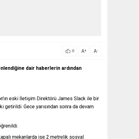
A
A
+
-
0
nlendiğine dair haberlerin ardından
n’ın eski İletişim Direktörü James Slack ile bir
çki getirildi. Gece yarısından sonra da devam
ğrenildi.
, kapalı mekanlarda ise 2 metrelik sosyal