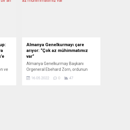
up:
Almanya Genelkurmayı çare
ya
arıyor: “Çok az mühimmatımız
s’e
var”
Almanya Genelkurmay Başkanı
en ve
Orgeneral Ebehard Zorn, ordunun
an
stoklarında çok az mühimmatın
16.05.2022
0
47
federal
bulunduğunu ve mühimmat depolarını
di.
yeniden doldurmak için 20 milyar
kkı
avroya ihtiyaç duyduklarını bildirdi.
ar
Eberhard Zorn, Bild gazetesine verdiği
mete de
röportajda, Almanya Kara Kuvvetleri
şlığın
Komutanı Korgeneral Alfons Mais’in
 önce
yaklaşık 3 ay önce “Kara Kuvvetleri az
Kuzey
çok çıplak ayakta duruyor” şeklindeki
imi...
ifadesinin...