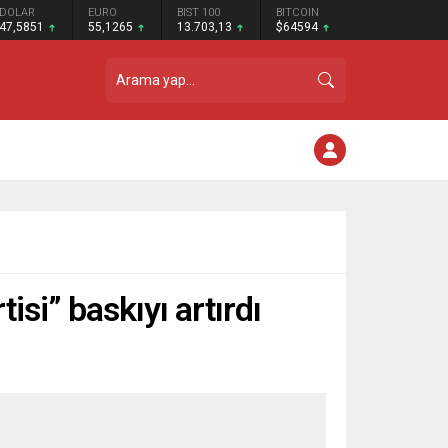
DOLAR
EURO
BIST 100
BITCOIN
47,5851
55,1265
13.703,13
$64594
si” baskıyı artırdı