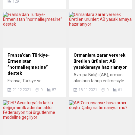
129
ayırma firmaları atığın
artış oranının yüzde 4’e
nereye gittiğine ne
yaklaşması, Alman
yapıldığına çok da
medyasının gündemine bir
bakmadan para olarak
bomba gibi düştü. “Bunun
kendisine en uygun olan
arkası gelir” korkusu
atığı satıyor. Geri kalan
yayılıyor. Bild gazetesi
kalitesiz atıklara, yani halk
sürecin geldiği noktayı
deyimiyle çöplere bizim
manşetten “Enflasyon şoku!
simsarlar kendileri gidip talip
Her şeyin fiyatı artacak”
Fransa’dan Türkiye-
Ormanlara zarar vererek
oluyor, cazip teklifler verip,...
başlığıyla verdi. Siyaset sınıfı
Ermenistan
üretilen ürünler: AB
sessiz kalırken, medyadaki
”normalleşmesine”
yasaklamaya hazırlanıyor
yorumlarda bu yılın ücretliler
destek
Avrupa Birliği (AB), orman
açısından yitirildiğine dikkat
Fransa, Türkiye ve
alanların tahrip edilmesiyle
çekildi. Avrupa
Ermenistan’ın, iki ülke
üretilen soya, dana eti, palm
piyasalarındaki...
21.12.2021
0
87
18.11.2021
0
61
arasındaki ilişkilerin
yağı, tahta, kakao ve kahve
normalleşmesi için özel
gibi ürünlerin ithalatını
temsilciler atamasını
engellemeye yönelik
desteklediğini açıkladı.
düzenleme teklif etti. Ancak
Fransa Dışişleri
onay ve uygulama için uzun
Bakanlığından yapılan yazılı
bir süreç yaşanması
açıklamada, Türk ve Ermeni
gerekebilecek. AB
yetkililerinin, iki ülke
Komisyonu Kıdemli Başkan