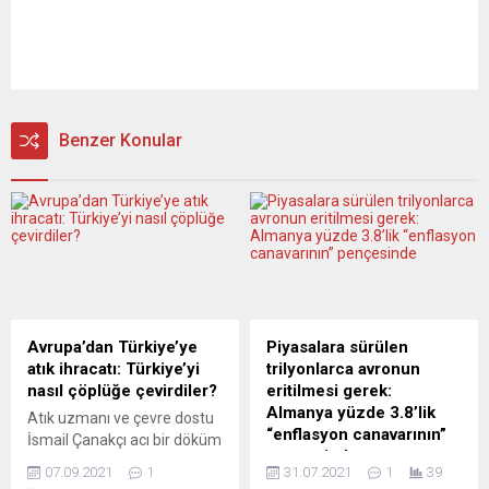
Benzer Konular
Avrupa’dan Türkiye’ye
Piyasalara sürülen
atık ihracatı: Türkiye’yi
trilyonlarca avronun
nasıl çöplüğe çevirdiler?
eritilmesi gerek:
Almanya yüzde 3.8’lik
Atık uzmanı ve çevre dostu
“enflasyon canavarının”
İsmail Çanakçı acı bir döküm
pençesinde
verdi: “Avrupa’daki atık
07.09.2021
1
31.07.2021
1
39
üreticileri, atık toplama-
Tüketici fiyat artışlarının yıllık