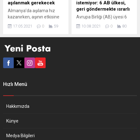
ve Jobbik oylamaya
aşılanmak gerekecek
istemiyor: 6 AB ülkesi,
katılmadı. Başbakan seçilen
geri göndermekte ısrarlı
Almanya’da aşılama hız
Fidesz Genel Başkanı
kazanırken, aşının etkisine
Avrupa Birliği (AB) üyesi 6
Orban,...
dair tartışmalar da alevlendi.
ülke, Avrupa Komisyonu’na
17.05.2021
0
59
10.08.2021
0
80
Uzmanlara göre iki doza
yazdıkları ortak mektupta
rağmen aşının etkisi
iltica başvurusu reddedilen
azalacak ve sonbahardan
Afganistan vatandaşlarını
itibaren aşı tazelemek
ülkelerine geri göndermeye
gerekecek. Federal Almanya
devam etmek istediklerini
Daimi Aşı Komisyonu
belirtti. Hollanda, Avusturya,
(STIKO), önümüzdeki yıl da
Almanya, Belçika,
aşılanmanın gerekli
Danimarka ve Yunanistan
olduğunu açıkladı. Halen 18
hükümetleri, sığınma
Hızlı Menü
bağımsız temsilciden oluşan
başvuruları reddedilen ve
ve hükümetin pandemiyle
tüm yasal yolları tüketen
mücadeleden sorumlu
Afganistan vatandaşlarının
bilimsel kuruluşu Robert...
ülkelerine iade edilmesini
Hakkımızda
istiyor. AB üyesi 6 ülkenin
içişleri...
Künye
Medya Bilgileri