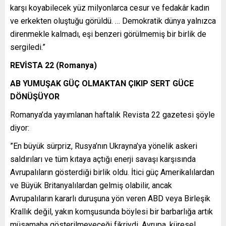
karşı koyabilecek yüz milyonlarca cesur ve fedakâr kadın
ve erkekten oluştuğu görüldü. … Demokratik dünya yalnızca
direnmekle kalmadı, eşi benzeri görülmemiş bir birlik de
sergiledi.”
REVİSTA 22 (Romanya)
AB YUMUŞAK GÜÇ OLMAKTAN ÇIKIP SERT GÜCE
DÖNÜŞÜYOR
Romanya’da yayımlanan haftalık Revista 22 gazetesi şöyle
diyor:
”En büyük sürpriz, Rusya’nın Ukrayna’ya yönelik askeri
saldırıları ve tüm kıtaya açtığı enerji savaşı karşısında
Avrupalıların gösterdiği birlik oldu. İtici güç Amerikalılardan
ve Büyük Britanyalılardan gelmiş olabilir, ancak
Avrupalıların kararlı duruşuna yön veren ABD veya Birleşik
Krallık değil, yakın komşusunda böylesi bir barbarlığa artık
müsamaha gösterilmeyeceği fikriydi. Avrupa, küresel