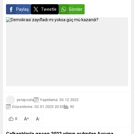
Paylaş
Tweetle
Gönder
yeniposta
Yayınlama: 30.12.2022
Düzenleme: 02.01.2023 20:33
93
A
A
+
-
0
Çalkantılarla geçen 2022 yılının ardından Avrupa