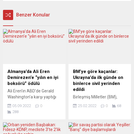
Benzer Konular
Almanya’da Ali Eren
BM’ye göre kaçanlar:
Demirezen’e “yılın en iyi
Ukrayna’da ilk günde on
boksörü” ödülü
binlerce sivil yerinden
edildi
Ali Eren’in ABD’de Gerald
Washington’a karşı yaptığı
Birleşmiş Milletler (BM),
müsabaka “yılın
Rusya’nın Ukrayna’ya askeri
05.09.2022
0
25.02.2022
0
68
karşılaşması” seçilirken,
müdahalesinin ardından 100
288
Türk antrenör Bülent Başer
binden fazla sivilin yerinden
“yılın antrenörü” ödülünü aldı
edildiğini bildirdi. BM
Almanya’da milli boksör Ali
Mülteciler Yüksek
Eren Demirezen “yılın en iyi
Komiserliği (UNHCR)