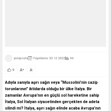
yeniposta
Yayınlama: 30.12.2022
94
A
A
+
-
0
Adıyla sanıyla aşırı sağın veya “Mussolini’nin cazip
torunlarının” iktidarda olduğu bir ülke İtalya. Bir
zamanlar Avrupa’nın en güçlü sol hareketine sahip
İtalya, Sol İtalyan siyasetinden gerçekten de adeta
silindi mi? İtalya, aşırı sağın elinde acaba Avrupa’nın