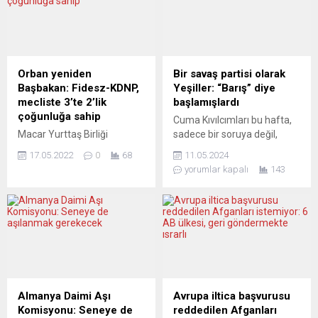
boksörü” ödülüne layık
Sözcüsü Shabia Mantoo,
görüldü. Almanya Boks
BM Cenevre Ofisi’nde
Ödülleri “Herqul”, başkent
düzenlenen basın
Berlin’de düzenlenen
toplantısında, “Yaklaşık 100
törenle sahiplerine verildi.
binden fazla kişinin çoktan
Orban yeniden
Bir savaş partisi olarak
Törende, Hamburg merkezli
evlerini terk etmiş olduğuna
Başbakan: Fidesz-KDNP,
Yeşiller: “Barış” diye
EC Boxing Kulübüyle ringe
veya ülke içinde yerinden
mecliste 3’te 2’lik
başlamışlardı
çıkan...
edilmiş olabileceğine ve
çoğunluğa sahip
Cuma Kıvılcımları bu hafta,
bunların birkaç bininin...
Macar Yurttaş Birliği
sadece bir soruya değil,
(Fidesz) Genel Başkanı
ileride de ayrıntılarıyla
17.05.2022
0
68
11.05.2024
Viktor Orban, Macaristan
işlenebilecek bir büyük
yorumlar kapalı
143
Ulusal Meclisindeki
konuya giriş yapıyor.
oylamada tekrar başbakan
1980’de işe “kapitalizm
seçilerek göreve başladı.
karşıtlığı” ve bol bol barış
Toplam 199 sandalyeye
propagandasıyla başlayan
sahip Ulusal Mecliste yapılan
bir parti, on yıllar içinde nasıl
gizli oylamada Orban, 133
böyle en hırslı bir savaş
milletvekilinin oyunu aldı.
partisine dönüşebildi? Konu,
Oylamada, 27 milletvekili
Almanya ve onu dünya
“hayır” oyu kullanırken,
gericiliğine son armağanı
Almanya Daimi Aşı
Avrupa iltica başvurusu
Demokratik Koalisyonu (DK)
Yeşiller Partisi....
Komisyonu: Seneye de
reddedilen Afganları