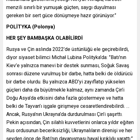
menzili sınırlı bir yumuşak güçten, saygı duyulması
gereken bir sert güce dönüşmeye hazır görünüyor.”
POLİTYKA (Polonya)
HER ŞEY BAMBAŞKA OLABİLİRDİ
Rusya ve Çin aslında 2022’de üstünlüğü ele geçirebilirdi,
diyor siyaset bilimci Michał Lubina Polityka’da: ”Batı’nın
Kiev’e yalnızca manevi bir destek sunması, Soğuk Savaş
sonrası düzene vurulmuş bir darbe, hatta belki de öldürücü
bir darbe olurdu. Bu yalnızca ABD’yi zayıflatıp yükselen
güçleri daha da büyütmekle kalmaz, aynı zamanda Çin’i
Doğu Asya’da etkisini daha fazla göstermeye ve hatta
belki de Tayvan’ı işgale girişmeye cesaretlendirebilirdi. …
Ancak, Rusya’nın Ukrayna’da durdurulması Çin’i şaşırttı.
Pekin açısından, Çin silahlı kuvvetlerini onlarca yıldır eğiten
Rus ordusunun beceriksizliği, Ukraynalıların direnişi ve her
şeyden önce de Batı’nın dayanışması hayal kırıklığı yarattı.”