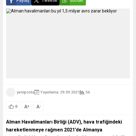
Paylaş
Tweetle
Gönder
yeniposta
Yayınlama: 29.09.2021
56
A
A
+
-
0
Alman Havalimanları Birliği (ADV), hava trafiğindeki
hareketlenmeye rağmen 2021’de Almanya