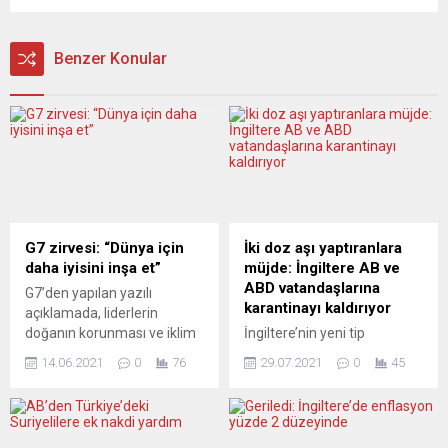
Benzer Konular
G7 zirvesi: “Dünya için
İki doz aşı yaptıranlara
daha iyisini inşa et”
müjde: İngiltere AB ve
ABD vatandaşlarına
G7’den yapılan yazılı
karantinayı kaldırıyor
açıklamada, liderlerin
doğanın korunması ve iklim
İngiltere’nin yeni tip
değişikliği ile mücadele
koronavirüs aşısının 2
14.06.2021
0
76
29.07.2021
0
45
amacıyla gelişmekte olan
dozunu yaptıran Avrupa
ülkelerdeki altyapı
Birliği (AB) ve ABD
projelerinin dönüşümü için
vatandaşlarına karantina
“Dünya için daha iyisini inşa
zorunluluğunu kaldıracağı