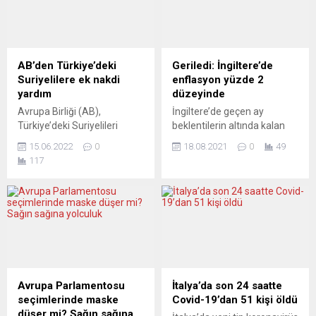
et” adıyla yeni bir finansman
bildirildi. İngiliz
oluşturulmasında uzlaştığı
hükümetinden bir yetkilinin
bildirildi G7 liderleri,
paylaştığı bilgiye göre,
uluslararası iklim
aralarında bakanların da yer
finansmanını artırma
aldığı “Covid-19 Operasyon
AB’den Türkiye’deki
Geriledi: İngiltere’de
taahhüdünde bulunurken,
Komitesi” uluslararası
Suriyelilere ek nakdi
enflasyon yüzde 2
küresel yeşil ekonomik
seyahat kısıtlamalarının
yardım
düzeyinde
büyümeyi desteklemek için
hafifletilmesini görüştü.
Avrupa Birliği (AB),
İngiltere’de geçen ay
altyapı yatırımları alanında...
Toplantıda alınan karara
Türkiye’deki Suriyelileri
beklentilerin altında kalan
göre, iki doz aşısını yaptırmış
desteklemek için yürütülen
Tüketici Fiyat Endeksi
AB ve ABD vatandaşları...
15.06.2022
0
18.08.2021
0
49
nakdi yardım programına 50
(TÜFE), İngiltere Merkez
117
milyon avro ilave fon
Bankası’nın hedefi olan
sağladı. AB Komisyonu’ndan
(BoE) yüzde 2 düzeyinde
yapılan yazılı açıklamada,
gerçekleşti. İngiliz Ulusal
yardımın uzmanlaşmış
İstatistik Ofisi (ONS)
sağlık hizmetleri, hukuki
temmuz ayı verilerine göre,
danışmanlık, psikososyal
ülkede TÜFE yüzde 2 ile
destek ve sivil belgelere
piyasa beklentisi olan yüzde
erişim gibi konuların ele
2,3’ün altında artış kaydetti.
alınmasına yardımcı olacağı
İngiltere’de TÜFE haziranda
Avrupa Parlamentosu
İtalya’da son 24 saatte
duyuruldu. Yardımın şu anda
yüzde 2,5 artmıştı. BoE
seçimlerinde maske
Covid-19’dan 51 kişi öldü
Türkiye’de 1,5 milyondan
Parasal...
düşer mi? Sağın sağına