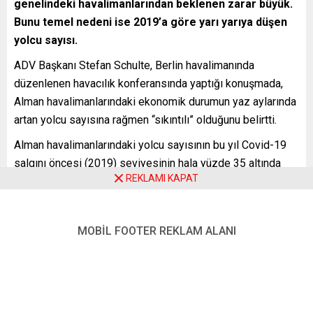
genelindeki havalimanlarından beklenen zarar büyük.
Bunu temel nedeni ise 2019
’a göre
yarı yarıya düşen
yolcu sayısı.
ADV Başkanı Stefan Schulte, Berlin havalimanında
düzenlenen havacılık konferansında yaptığı konuşmada,
Alman havalimanlarındaki ekonomik durumun yaz aylarında
artan yolcu sayısına rağmen “sıkıntılı” olduğunu belirtti.
Alman havalimanlarındaki yolcu sayısının bu yıl Covid-19
salgını öncesi (2019) seviyesinin hala yüzde 35 altında
REKLAMI KAPAT
kalmasını beklediklerini belirten Schulte, yolcu sayısının
2023’te yüzde 17 ve 2024’te ise yüzde 7 altında olacağını
belirtti.
MOBİL FOOTER REKLAM ALANI
Almanya’nın en büyük havalimanı olan Frankfurt
Havalimanı’nı işleten Fraport firmasının Üst Yöneticisi
(CEO) de olan Schulte, 2024’ten sonra yolcu sayısında
2019 seviyesine kademeli olarak tekrar ulaşılabileceklerini