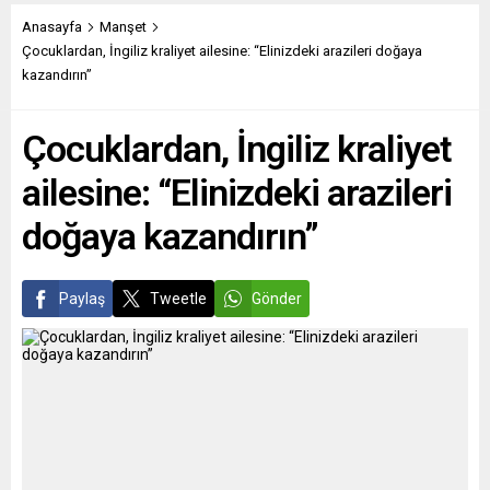
Centrepoint Vakfı, ülkede
yapan DB Cargo firmasına
2016-2017’de 86 bin gencin
sağladığı desteklerin AB
Anasayfa
Manşet
evsiz veya evsiz kalma risk
rekabet kurallarını ihlal edip
Çocuklardan, İngiliz kraliyet ailesine: “Elinizdeki arazileri doğaya
altında olduğunu ve bu...
etmediğini belirlemek üzere
kazandırın”
resmi soruşturma
başlatıldığını açıkladı.
Çocuklardan, İngiliz kraliyet
Açıklamada, DB Cargo’nun
kamuya...
ailesine: “Elinizdeki arazileri
doğaya kazandırın”
Paylaş
Tweetle
Gönder