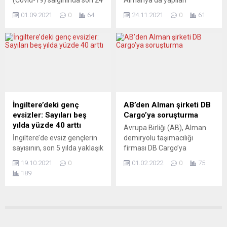
ilişkin fotoğraflar taşıyan
Nisan’dan bu yana daha da
saatte 5 bin 498 yeni vaka
hesaplamaya göre, ülkenin
göstericiler, İngiliz...
sıkılaşmış görünen
01.09.2021
0
64
24.11.2021
0
61
tespit edildi. İtalya Sağlık
mevcut ekonomik
karantina...
Bakanlığı verilerine göre,
faaliyetlerine devam
ülkede son 24 saatte yapılan
edebilmesi için yılda 400 bin
307 bin 643 testte 5 bin 498
göçmene ihtiyacı var. Ancak
kişiye Covid-19 tanısı
uzmanlar, bu hedefe
konuldu. Böylece salgının
ulaşmanın zor olduğunu
başladığı Şubat 2020’den bu
söylüyor. İstihdam ve
yana toplam vaka sayısı 4
Meslek Araştırmaları
milyon 539...
Enstitüsü’nün yaptığı
İngiltere’deki genç
AB’den Alman şirketi DB
araştırmaya göre, Almanya
evsizler: Sayıları beş
Cargo’ya soruşturma
ekonomik faaliyette
yılda yüzde 40 arttı
Avrupa Birliği (AB), Alman
bulunan işgücünü sabit
İngiltere’de evsiz gençlerin
demiryolu taşımacılığı
tutabilmek için yılda 400 bin
sayısının, son 5 yılda yaklaşık
firması DB Cargo’ya
göçmene ihtiyaç duyuyor.
yüzde 40 artarak 120 bini
sağlanan destekler
Ülkedeki demografik
19.10.2021
0
01.02.2022
0
75
geçtiği ve bu durumdan en
nedeniyle rekabet
değişim nedeniyle...
189
fazla siyahilerin etkilendiği
soruşturması başlattı. AB
sanılıyor. The Guardian’da
Komisyonu, Alman
yer alan habere göre,
demiryolu şirketi Deutsche
İngiltere’de genç evsizlere
Bahn’ın (DB Grubu)
yardım amacıyla kurulan
demiryolu yük taşımacılığı