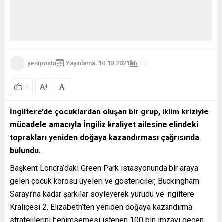
yeniposta
Yayınlama: 10.10.2021
62
A
A
+
-
0
İngiltere’de çocuklardan oluşan bir grup, iklim kriziyle
mücadele amacıyla İngiliz kraliyet ailesine elindeki
toprakları yeniden doğaya kazandırması çağrısında
bulundu.
Başkent Londra’daki Green Park istasyonunda bir araya
gelen çocuk korosu üyeleri ve göstericiler, Buckingham
Sarayı’na kadar şarkılar söyleyerek yürüdü ve İngiltere
Kraliçesi 2. Elizabeth’ten yeniden doğaya kazandırma
stratejilerini benimsemesi istenen 100 bin imzayı geçen