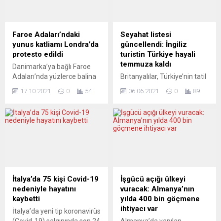
Faroe Adaları’ndaki
Seyahat listesi
yunus katliamı Londra’da
güncellendi: İngiliz
protesto edildi
turistin Türkiye hayali
temmuza kaldı
Danimarka’ya bağlı Faroe
Adaları’nda yüzlerce balina
Britanyalılar, Türkiye’nin tatil
ve yunusun bıçaklanarak
yörelerine gelebilmek için
17.10.2021
0
54
06.06.2021
0
89
öldürülmesi, İngiltere’nin
temmuz ayını bekleyecekler.
başkenti Londra’da protesto
Boris Johnson, kırmızı
edildi. Trafalgar
listedeki ülkelerin yerini
Meydanı’nda toplanıp
koruduğunu açıkladı.
Başbakanlık binası 10
Türkiye, düşen vaka
Numara’ya yürüyen
sayılarına rağmen “sarı”
göstericiler, Faroe Adaları’na
listeye terfi edemedi, ancak
yaptırım uygulanmasını
haziran sonunda listelerin
istedi. “Faroe Adaları’nı
yeniden güncelleneceğinin
İtalya’da 75 kişi Covid-19
İşgücü açığı ülkeyi
boykot edin”, “Yunusları
açıklanması umut verdi.
nedeniyle hayatını
vuracak: Almanya’nın
öldürmeye son verin”,
VERİLERE GÖRE
kaybetti
yılda 400 bin göçmene
“Katliama son verin” yazılı
TÜRKİYE’YE HAKSIZLIK
ihtiyacı var
İtalya’da yeni tip koronavirüs
dövizler ile yunus katliamına
YAPILIYOR Türkiye, 29
(Covid-19) salgınında son 24
Almanya’da yapılan