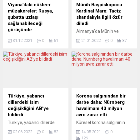
Türkiye’nin SİHA ihracatını
kullanılmaya çalışılıyor
Viyana’daki nükleer
Münih Başpiskoposu
gün geçtikçe artırdığı
olmasının da doğru
müzakereler: Rusya,
Kardinal Marx: Taciz
belirtildi. Analizde, SİHA’ların
olmadığını çok açık bir
şubatta uzlaşı
skandalıyla ilgili özür
muadillerine oranla daha...
şekilde dile getirdik” dedi.
sağlanabileceği
diledi
Akif Çağatay Kılıç,
görüşünde
Almanya’da Münih ve
Avusturya’da iki gün süren...
Rusya’nın Birleşmiş Milletler
Freising Başpiskoposu
31.12.2021
0
61
21.01.2022
0
87
(BM) Viyana Ofisi Nezdinde
Kardinal Reinhard Marx,
Daimi Temsilcisi Büyükelçi
Münih Başpiskoposluğunda
Mikhail Ulyanov, İran nükleer
yaşanan taciz skandalından
anlaşmasının yeniden
dolayı özür diledi. Kardinal
hayata geçirilmesine ilişkin
Marx, Münih ve Freising
yürütülen müzakerelerde
Başpiskoposluğunda
tarafların şubat ayının ilk
geçmişte yaşanan cinsel
yarısında anlaşma
taciz ve istismara ilişkin
sağlamasının mümkün
raporun yayımlanmasının
Türkiye, yabancı
Korona salgınından bir
olabileceğini söyledi.
ardından açıklama yaptı.
dillerdeki isim
darbe daha: Nürnberg
Avusturya’nın başkenti
Kiliseye ait yerlerde
değişikliğini AB’ye
havalimanı 40 milyon
Viyana’da Kapsamlı Ortak
geçmişte yaşanan cinsel
bildirdi
avro zarar etti
Eylem Planı (KOEP) olarak
istismarlardan dolayı
Türkiye, yabancı dillerde
Küresel korona salgınının
adlandırılan İran nükleer
sarsıldığını ve utandığını,
“Türkiye” adının kullanımı
büyük etkilerinden biri de
anlaşmasının yeniden tam
başpiskopos olarak kendisini
02.06.2022
0
82
14.05.2021
0
konusunda Avrupa Birliği
seyahat alanını derinden
olarak hayata
sorumlu...
126