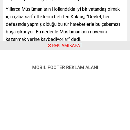
Yıllarca Müslümanların Hollanda’da iyi bir vatandaş olmak
için çaba sarf ettiklerini belirten Köktaş, “Devlet, her
defasında yapmış olduğu bu tür hareketlerle bu çabamızı
boşa çıkarıyor. Bu nedenle Müslümanların güvenini
kazanmak yerine kaybediyorlar” dedi.
REKLAMI KAPAT
Köktaş, hükümetin bu tür çalışmalarının toplumun birliğine
zarar verdiğini vurgulayarak, “Bu toplum arasında
ayrımcılığa sebep olmaktadır. Bu kaygılarımızı devletin
MOBİL FOOTER REKLAM ALANI
yetkili kurumlarına ileteceğiz ve bir daha yaşanmaması için
ne gibi tedbir alacaklarına dair istişare edeceğiz” ifadesini
kullandı.
Müslümanların Hollanda hükümetine olan güveninin
zedelendiğini ileri süren Denk Partisi Milletvekili Tunahan
Kuzu da “Belediyelerin camileri bu şekilde araştırması
hukuka aykırıdır. Cami cemaatinin arasına sözde
araştırmacı yerleştiren bu devlet uygulamasını durdurmak