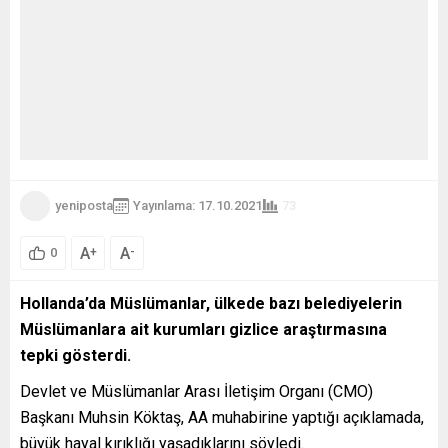
yeniposta
Yayınlama: 17.10.2021
73
A
A
+
-
0
Hollanda’da Müslümanlar, ülkede bazı belediyelerin
Müslümanlara ait kurumları gizlice araştırmasına
tepki gösterdi.
Devlet ve Müslümanlar Arası İletişim Organı (CMO)
Başkanı Muhsin Köktaş, AA muhabirine yaptığı açıklamada,
büyük hayal kırıklığı yaşadıklarını söyledi.