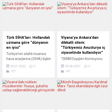
Türk SİHA’ları: Hollandalı
Viyana’ya Ankara’dan
uzmana göre “dünyanın
dikkatli sitem:
en iyisi“
“Türkiyemiz Avusturya iç
siyasetinde kullanılıyor”
Türkiye’nin silahlı insansız
hava araçlarına (SİHA) ilişkin
TBMM Dışişleri Komisyonu
Hollanda’nın NRC
Başkanı Akif Çağatay Kılıç,
20.01.2022
0
09.06.2021
0
gazetesinde yer alan bir
komisyon heyeti olarak
157
147
analizde Bayraktar TB2 için
Avusturya’da
“dünyanın en iyisi” yorumu
gerçekleştirdikleri
yapıldı. NRC gazetesi, Türk
ziyaretlerde çeşitli konuları
SİHA’larına ilişkin kapsamlı
görüşme imkânı bulduklarını
bir analiz yayımladı.
belirterek, “Avusturya’nın iç
SİHA’ların savunma
siyasetine yönelik adımların
sanayisindeki rolüne
içerisinde Türkiyemizin bu
değinilen analizde
noktada kullanılıyor veya