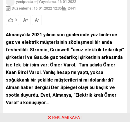
yeniposta
Yayınlama: 16.01.2022
Düzenleme: 16.01.2022 12:35
2441
A
A
+
-
0
Almanya’da 2021 yılının son günlerinde yüz binlerce
gaz ve elektrik müşterisinin sözleşmesi bir anda
feshedildi. Stromio, Grünwelt “ucuz elektrik tedarikçi”
şirketleri ve Gas.de gaz tedarikçi şirketinin arkasında
ise tek bir isim var: Ömer Varol. Tam adıyla Ömer
Kaan Birol Varol. Yanlış hesap mı yaptı, yoksa
soğukkanlı bir şekilde müşterilerini mi dolandırdı?
Alman haber dergisi Der Spiegel olayı bu başlık ve
spotla duyurdu. Evet, Almanya, “Elektrik kralı Ömer
Varol”u konuşuyor…
REKLAMI KAPAT
Bugün 52 yaşında olan Ömer Varol bundan tam 12 yıl önce