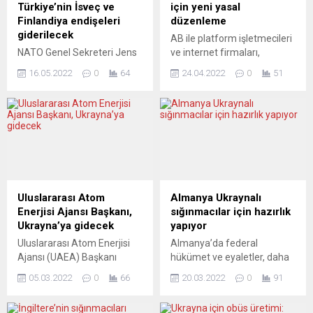
Türkiye’nin İsveç ve
için yeni yasal
Finlandiya endişeleri
düzenleme
giderilecek
AB ile platform işletmecileri
NATO Genel Sekreteri Jens
ve internet firmaları,
Stoltenberg, ”Türkiye’nin
kullanıcılara daha güvenli
16.05.2022
0
64
24.04.2022
0
51
(İsveç ve Finlandiya’nın
internet öngören yasal
üyeliğiyle ilgili) dile getirdiği
düzenleme üzerinde
endişeleri, üyelik sürecini
anlaşmaya vardı. Facebook
geciktirmeyecek şekilde ele
ve Google gibi teknoloji
alabileceğimizden eminim”
devleri de daha sıkı
dedi. Jens Stoltenberg,
düzenlemelere tabi olacak.
Almanya’nın başkenti
Avrupa Birliği (AB) üye
Berlin’de düzenlenen NATO
ülkeleri ile Avrupa
Dışişleri Bakanları
Parlamentosu arabulucuları,
Uluslararası Atom
Almanya Ukraynalı
Gayriresmi Toplantısı
Avrupa çapında geçerli
Enerjisi Ajansı Başkanı,
sığınmacılar için hazırlık
sonrasında Almanya
olacak olan yasa dışı
Ukrayna’ya gidecek
yapıyor
Dışişleri Bakanı Annalena
içeriklere karşı hukuki
Uluslararası Atom Enerjisi
Almanya’da federal
Baerbock ile ortak basın
çerçeve...
Ajansı (UAEA) Başkanı
hükümet ve eyaletler, daha
toplantısında konuştu.
Rafael Mariano Grossi,
büyük Ukraynalı sığınmacı
Finlandiya ve İsveç’in
05.03.2022
0
66
20.03.2022
0
91
Rusya-Ukrayna savaşı
dalgasını karşılamaya
muhtemel üyelik
nedeniyle Ukrayna’daki
hazırlanıyor. Başbakan
başvurularıyla...
nükleer tesislerin
Scholz, ileride Ukraynalı