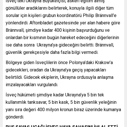
İsveç’teki Ukrayna Büyükelçisi, askeri eğitim almış
gönüllüler aradıklarını belirterek, konuyla ilgili diğer tüm
sorular için kişileri grubun koordinatörü Philip Brännvall’e
yönlendirdi. Aftonbladet gazetesinde yer alan habere göre
Brännvall, şimdiye kadar 400 kişinin başvurduğunu ve
onlardan bir kısmının bugün hareket edeceğini diğerlerinin
ise daha sonra Ukrayna’ya gideceğini belirtti. Brännvall,
güvenlik gerekçesiyle daha fazla bilgi vermedi.
Bölgeye giden İsveçlilerin önce Polonya’daki Krakow’a
gidecekleri, oradan da Ukrayna’ya geçiş yapacakları
belirtildi. Gidecek ekiplerin, Ukrayna ordusuyla anlaşma
imzalayacakları vurgulandı.
İsveç hükümeti şimdiye kadar Ukrayna’ya 5 bin tek
kullanımlık tanksavar, 5 bin kask, 5 bin güvenlik yeleğinin
yanı sıra değeri 400 milyon kronun biraz üzerinde kumanya
gönderdi.