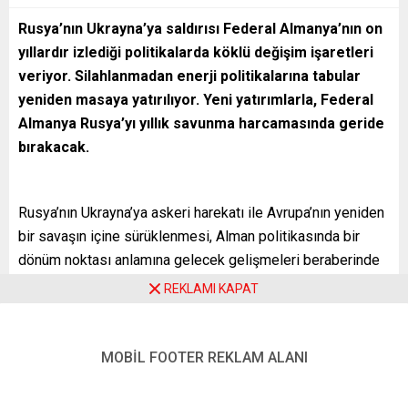
Rusya’nın Ukrayna’ya saldırısı Federal Almanya’nın on
yıllardır izlediği politikalarda köklü değişim işaretleri
veriyor. Silahlanmadan enerji politikalarına tabular
yeniden masaya yatırılıyor. Yeni yatırımlarla, Federal
Almanya Rusya’yı yıllık savunma harcamasında geride
bırakacak.
Rusya’nın Ukrayna’ya askeri harekatı ile Avrupa’nın yeniden
bir savaşın içine sürüklenmesi, Alman politikasında bir
dönüm noktası anlamına gelecek gelişmeleri beraberinde
getirdi.
REKLAMI KAPAT
İkinci Dünya Savaşı sonrasında pasifist politikalar izleyen
Almanya’da savaş ve ordu stratejileri yeniden siyasetin
MOBİL FOOTER REKLAM ALANI
gündeminde. Alman hükümeti silahlanmadan silah
sevkiyatına, enerjiden bütçe politikalarına köklü değişimler