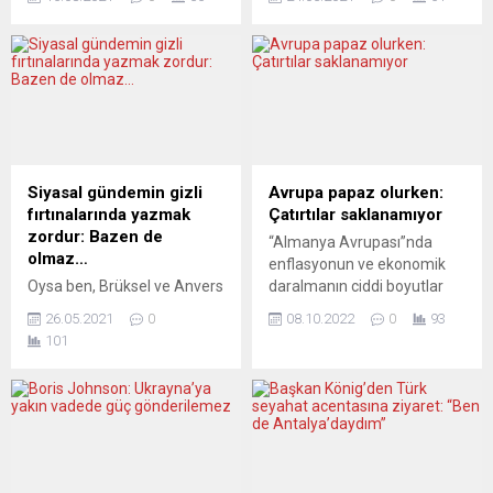
askeri uçak gönderileceğini
Genel Direktörü Tedros
açıkladı. Savunma Bakanı
Adhanom Ghebreyesus,
Ank Bijleveld, Twitter’dan
koronavirüs (Covid-19) ile
yaptığı açıklamada,
mücadelede dünyada en az
Afganistan’daki Hollandalı
115 bin sağlık çalışanının
diplomatik personel ve
yaşamını yitirdiğini tahmin
ailelerinin yanı sıra Hollanda
ettiklerini açıkladı. DSÖ’nün
misyonlarında tercümanlık
en üst karar alma organı
yapan Afganistan
olan Dünya Sağlık
Siyasal gündemin gizli
Avrupa papaz olurken:
vatandaşlarının askeri uçak
Asamblesinin (DSA)
fırtınalarında yazmak
Çatırtılar saklanamıyor
ile tahliye edileceğini
74’üncüsü İsviçre’nin
zordur: Bazen de
“Almanya Avrupası”nda
kaydetti. Kabil’deki Hollanda
Cenevre kentinde video
olmaz…
enflasyonun ve ekonomik
Büyükelçiliğinin dün gece
konferans yöntemiyle
Oysa ben, Brüksel ve Anvers
daralmanın ciddi boyutlar
itibarıyla...
başladı.Genel Direktör
Üniversitelerinin yaptıkları
almasından çok, Ukrayna
Ghebreyesus, burada yaptığı
26.05.2021
0
08.10.2022
0
93
bir araştırmaya göre
ordusunun ilereme
konuşmada, “Neredeyse...
101
özellikle sağlık konusunda
kaydettiği yolundaki
“yalan haber”e
haberler öne çıkıyor. Die Welt
yetişkinlerden çok gençlerin,
gazetesi “Rus cephesi
sol seçmenden çok sağ
çöküyor” diye manşet atıyor
seçmenin ve eğitimlilerden
örneğin. İyi de, ne oluyor?
çok eğitim seviyesi düşük
Avrupa’nın doğusunda
olan insanların inandıklarını
birçok şeyin Moskova için