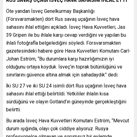
RUS SAVAŞ UÇAĞI İSVEÇ HAVA SAHASINI İHLAL ETTİ
Öte yandan İsveç Genelkurmay Başkanlığı
(Försvarsmakten) dört Rus savaş uçağının İsveç hava
sahasını ihlal ettiğini açıkladı. İsveç Hava Kuvvetleri, Jas
39 Gripen ile bu ihlale karşı cevap verdiğini ve yapılan bu
ihlali fotoğrafla belgelediğini söyledi. Försvarsmakten
gazetesindeki habere göre Hava Kuvvetleri Komutanı Carl-
Johan Eström, “Bu durumlara karşı hazırlığımızın iyi
olduğunu ortaya koyduk. İsveç’in toprak bütünlüğünü ve
sınırlarını güvence altına almak için sahadaydık” dedi.
İki SU 27 ve iki SU 24 isimli dört Rus uçağının İsveç hava
sahasını ihlal ettiği belirtildi. Yetkililer ihlalin kısa
sürdüğünü ve olayın Gotland’ın güneyinde gerçekleştiğini
belirtti.
Bu arada İsveç Hava Kuvvetleri Komutanı Eström, “Mevcut
durum ışığında, olayı çok ciddiye alıyoruz. Rusya
profesyonelce olmayan ve sorumsuz bir eylemde