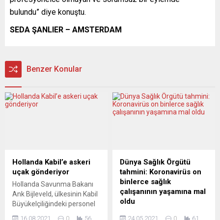
bulundu” diye konuştu.
SEDA ŞANLIER – AMSTERDAM
Benzer Konular
Hollanda Kabil’e askeri
Dünya Sağlık Örgütü
uçak gönderiyor
tahmini: Koronavirüs on
binlerce sağlık
Hollanda Savunma Bakanı
çalışanının yaşamına mal
Ank Bijleveld, ülkesinin Kabil
oldu
Büyükelçiliğindeki personel
ve ailelerinin tahliyesi için
Dünya Sağlık Örgütü (DSÖ)
16.08.2021
0
56
24.05.2021
0
61