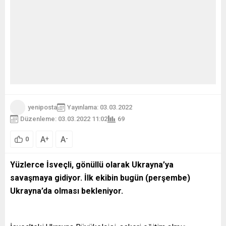
yeniposta
Yayınlama: 03.03.2022
Düzenleme: 03.03.2022 11:02
69
A
A
+
-
0
Yüzlerce İsveçli, gönüllü olarak Ukrayna’ya
savaşmaya gidiyor. İlk ekibin bugün (perşembe)
Ukrayna’da olması bekleniyor.