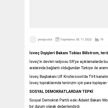
yeniposta
Yayınlama: 05.11.2022
79
İsveç Dışişleri Bakanı Tobias Billstrom, te
İsveç’in devlet radyosu SR’ye açıklamalarda bul
aralarında bağlantı olduğundan Türkiye ile aram
İsveç Başbakanı Ulf Kristersson’da TV4 kanalına
İsveç topraklarında terörizm için para toplayan 
SOSYAL DEMOKRATLARDAN TEPKİ
Sosyal Demokrat Partili eski Adalet Bakanı Mo
bir durum olarak değerlendirdi.