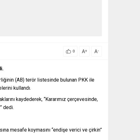
A
A
+
-
0
i.
iğinin (AB) terör listesinde bulunan PKK ile
erini kullandı.
caklarını kaydederek, “Kararımız çerçevesinde,
” dedi.
ına mesafe koymasını “endişe verici ve çirkin”