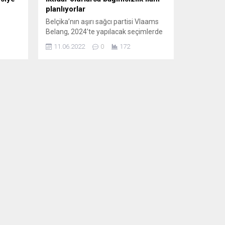
planlıyorlar
Belçika’nın aşırı sağcı partisi Vlaams
Belang, 2024’te yapılacak seçimlerde
iktidara gelmeleri halinde Flaman
11.06.2022
0
172
bölgesinin bağımsızlığını ilan etmeyi
antikor
hedefliyor. Belçika basınındaki
i.
haberlere göre, partinin Genel Başkanı
aç
Tom Van Grieken, partisine destek
amacıyla düzenlenen bir toplantıdaki
konuşmasında, Belçika’nın Flaman ve
Valon bölgelerinin ayrılığını bir kez
daha gündeme getirdi. Van Grieken,
de ve
“Eğer parlamentoda...
dan