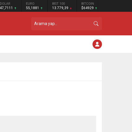
DOLAR
EURO
BIST 100
BITCOIN
47,7111
55,1881
13.779,39
$64929