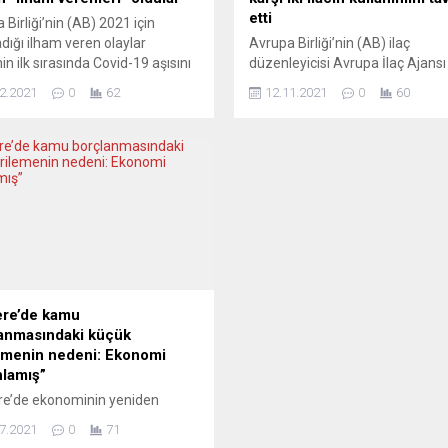
etti
 Birliği’nin (AB) 2021 için
adığı ilham veren olaylar
Avrupa Birliği’nin (AB) ilaç
nin ilk sırasında Covid-19 aşısını
düzenleyicisi Avrupa İlaç Ajansı
iren Alman biyoteknoloji firması
(EMA), koronavirüs (Covid-19)
2.2021
0
62
12.11.2021
0
60
ch’in kurucuları Türk bilim
tedavisi için “Ronapreve” ve
arı Uğur Şahin ile Özlem
“Regkirona” adlı iki monoklonal 
’ye yer verildi. AB
ilacın onaylanmasını tavsiye ett
yonu’nun sosyal medya
EMA’dan yapılan açıklamada, il
nda paylaşılan listede, 2021’in
firması Roche tarafından
orluklara rağmen dayanışma,
“casirivimab/imdevimab” etken
t ve umut içeren ilham verici
maddeli Ronapreve için yapılan
ere...
başvurunun incelenmesinin
tamamlandığı, ilacın yetişkinler
40 kilonun üzerindeki 12 yaşın
büyük...
tere’de kamu
anmasındaki küçük
emenin nedeni: Ekonomi
hlamış”
ere’de ekonominin yeniden
sının etkisiyle kamu
7.2021
0
71
nması geçen ay 22,8 milyar