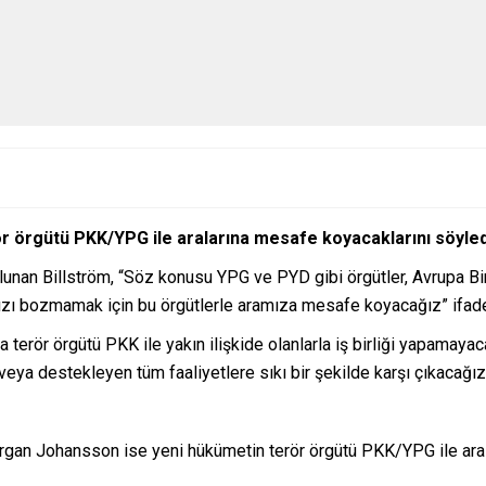
rör örgütü PKK/YPG ile aralarına mesafe koyacaklarını söyled
unan Billström, “Söz konusu YPG ve PYD gibi örgütler, Avrupa Birl
ızı bozmamak için bu örgütlerle aramıza mesafe koyacağız” ifadel
 terör örgütü PKK ile yakın ilişkide olanlarla iş birliği yapamaya
veya destekleyen tüm faaliyetlere sıkı bir şekilde karşı çıkacağız
rgan Johansson ise yeni hükümetin terör örgütü PKK/YPG ile aras