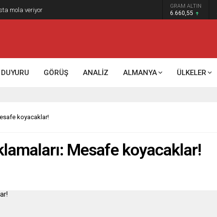
GRAM ALTIN
sta mola veriyor
6.660,55
DUYURU
GÖRÜŞ
ANALİZ
ALMANYA
ÜLKELER
Mesafe koyacaklar!
klamaları: Mesafe koyacaklar!