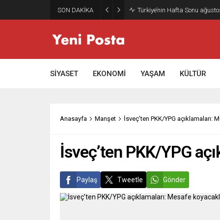
SON DAKİKA
Türkiye’nin Hafta Sonu ağusto
SİYASET
EKONOMİ
YAŞAM
KÜLTÜR
Anasayfa
Manşet
İsveç’ten PKK/YPG açıklamaları: 
İsveç’ten PKK/YPG açı
Paylaş
Tweetle
Gönder