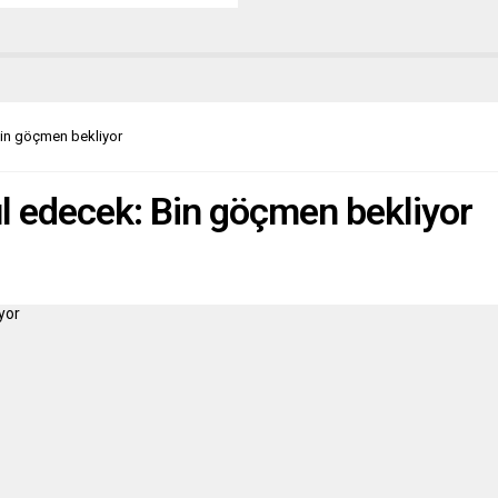
ne geriledi. Ancak kamu
nması yüzde 99,7 ile ulusal
 eşit bir düzeye ulaşırken, son 60
ekorunu da kırdı. İngiliz Ulusal
stik (ONS) verilerine göre, ülkede
n 2021’e kıyasla kamu
Bin göçmen bekliyor
nması 5,5 milyar sterlin
k 22,8 milyar sterline...
ul edecek: Bin göçmen bekliyor