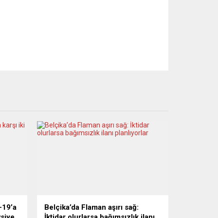
-19’a
Belçika’da Flaman aşırı sağ:
vsiye
İktidar olurlarsa bağımsızlık ilanı