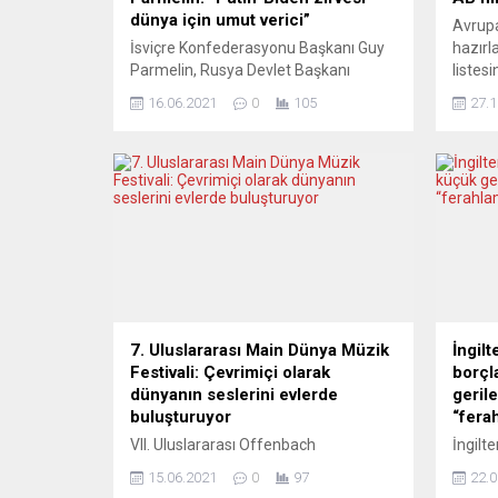
dünya için umut verici”
Avrupa
İsviçre Konfederasyonu Başkanı Guy
hazırl
Parmelin, Rusya Devlet Başkanı
listesi
Vladimir Putin ile ABD Başkanı Joe
gelişt
16.06.2021
0
105
27.1
Biden arasında Cenevre’de
BioNTe
gerçekleşecek zirvenin sadece iki ülke
insanl
arasındaki ilişkiler için değil, tüm
Türeci
dünya için “umut verici bir işaret”
Komis
olduğunu belirtti. Brüksel’deki
hesabı
temaslarını tamamlayan ABD Başkanı
tüm z
Biden, Putin ile bugün Cenevre’de
liyaka
gerçekleştireceği tarihi zirve öncesi
hikâyel
ilk...
7. Uluslararası Main Dünya Müzik
İngil
Festivali: Çevrimiçi olarak
borçl
dünyanın seslerini evlerde
geril
buluşturuyor
“fera
VII. Uluslararası Offenbach
İngilt
“MainWeltmusik” Festivali (Main
açılma
15.06.2021
0
97
22.0
Dünya Müzikleri Festivali) Hessen
borçla