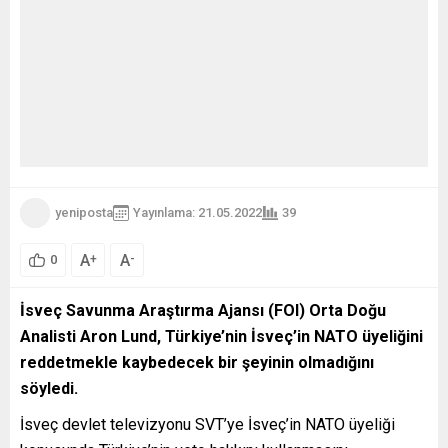
yeniposta
Yayınlama: 21.05.2022
39
A
A
+
-
0
İsveç Savunma Araştırma Ajansı (FOI) Orta Doğu
Analisti Aron Lund, Türkiye’nin İsveç’in NATO üyeliğini
reddetmekle kaybedecek bir şeyinin olmadığını
söyledi.
İsveç devlet televizyonu SVT’ye İsveç’in NATO üyeliği