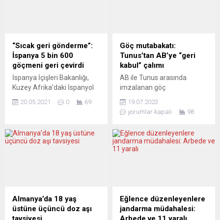
amacıyla BETAK e.V. (Türk-
küresel krizin elbette
Alman Kadınlar Birliği),
sadece bir yanı. Eğer
çarpıcı bir etkinliğe ev
Almanya’yı esas olarak
sahipliği yapıyor. “Medyanın
alırsak, bu merkezlerde de
sessizliği, kadınların
hızla büyüyen bir işgücü
“Sıcak geri gönderme”:
Göç mutabakatı:
haykırışı” başlığıyla
açığı var. Büyüyen ve
İspanya 5 bin 600
Tunus’tan AB’ye “geri
düzenlenecek etkinlikte,
doldurulması gereken...
göçmeni geri çevirdi
kabul” çalımı
gazeteci-yazar Sinem Nazlı
İspanya İçişleri Bakanlığı,
AB ile Tunus arasında
Demir konuk olarak yer...
Kuzey Afrika’daki İspanyol
imzalanan göç
toprağı Ceuta kentine 17
mutabakatında Türkiye ile
20.05.2021
0
69
19.07.2023
Mayıs’tan bu yana yasa dışı
yürürlükteki mutabakattan
yorumlar kapalı
98
yollardan geçiş yapan 8 bin
farklı noktalar dikkat çekiyor.
kadar düzensiz göçmenin
Bunlardan biri, Tunus’un
çoğunluğunu Fas’a geri
sadece kendi vatandaşlarını
gönderdiğini açıkladı.
geri kabul etmeyi
Bakanlıktan yapılan
onaylaması.AB Komisyonu
açıklamada, Ceuta’ya giriş
Başkanı Ursula von der
yapanlardan geri gönderilen
Leyen, İtalya Başbakanı
veya gönüllü olarak dönüş
Giorgia Meloni ve Hollanda
yapan düzensiz
Başbakanı Mark Rutte’nin
Almanya’da 18 yaş
Eğlence düzenleyenlere
göçmenlerin sayısının 5 bin
Pazar günü Tunus’ta
üstüne üçüncü doz aşı
jandarma müdahalesi:
600’ü bulduğu bildirildi.
Cumhurbaşkanı Kays Said
tavsiyesi
Arbede ve 11 yaralı