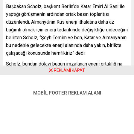
Başbakan Scholz, başkent Berlin’de Katar Emiri Al Sani ile
yaptığı görüşmenin ardından ortak basın toplantısı
düzenlendi. Almanya’nın Rus enerji ithalatına daha az
bağımlı olmak için enerji tedarikinde değişikliğe gideceğini
belirten Scholz, “Şeyh Temim ve ben, Katar ve Almanya’nın
bu nedenle gelecekte enerji alanında daha yakın, birlikte
çalışacağı konusunda hemfikiriz” dedi.
Scholz, bundan dolayı bugün imzalanan enerji ortaklığına
REKLAMI KAPAT
ilişkin deklarasyonu memnuniyetle karşıladığını
vurgulayarak, “Bu, başarılı bir işbirliği için birçok olanak
sunuyor” dedi.
MOBİL FOOTER REKLAM ALANI
KATAR: MERKEZİ ROL
Dönüşüm sürecinde doğalgazın bir süre daha köprü
teknolojisi olmaya devam edeceğini ifade eden Scholz,
“Hidrojen, ekonomimizi karbondan arındırmada kilit rol
oynayacak. Katar, yenilenebilir enerji ve hidrojen üretiminde