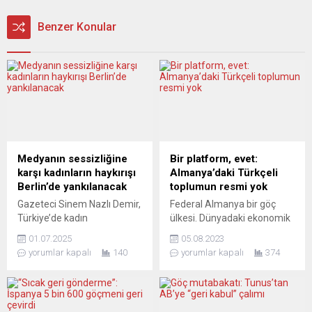
Benzer Konular
Medyanın sessizliğine
Bir platform, evet:
karşı kadınların haykırışı
Almanya’daki Türkçeli
Berlin’de yankılanacak
toplumun resmi yok
Gazeteci Sinem Nazlı Demir,
Federal Almanya bir göç
Türkiye’de kadın
ülkesi. Dünyadaki ekonomik
cinayetlerini ve medyanın bu
kriz, özellikle de görece
01.07.2025
05.08.2023
cinayetler karşısındaki
daha az gelişmiş
yorumlar kapalı
140
yorumlar kapalı
374
rolünü Berlin’de tartışmaya
ekonomilerin çalkantıları,
açıyor Kadın cinayetlerinin
emperyal merkezlere
gölgesinde kalan medya
yönelik “işgücü arzını” ve
sessizliğine dikkat çekmek
akınını teşvik ediyor. Bu,