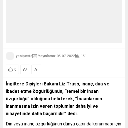
yeniposta
Yayınlama: 05.07.2022
151
A
A
+
-
0
İngiltere Dışişleri Bakanı Liz Truss, inanç, dua ve
ibadet etme özgürlüğünün, “temel bir insan
özgürlüğü” olduğunu belirterek, “İnsanlarının
inanmasına izin veren toplumlar daha iyi ve
nihayetinde daha başarılıdır” dedi.
Din veya inanç özgürlüğünün dünya çapında korunması için