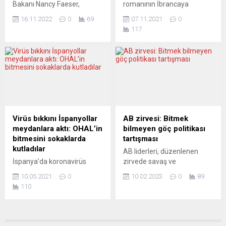
Bakanı Nancy Faeser,
romanının İbrancaya
(Polonya) KARAR AYLAR...
hazırlanmasının
Almanya’da varlıkların
çevrilmesi teklifini
öngörülenden daha zor...
16.11.2022
0
69
07.11.2021
0
gizlenmesini zorlaştırmak
reddetmesinin ardından
117
için nakit ödemelerde
İrlandalı yazar Sally
sınırlama getirilmesi
Rooney’in kitaplarını
gerektiğini belirtti. Sosyal
satmama kararı aldı. The
Demokrasi Partili (SPD)
Guardian’da yer alan habere
Bakan Nancy Faeser,
göre, daha önce Rooney’in
Federal Kriminal Polis
kitaplarını satan
Dairesi’nin (BKA)
“Steimatzky“ ve “Tzomet
Wiesbaden’deki sonbahar
Sefarim“ adlı kitabevleri,
konferansında yaptığı
yazarın son romanının
Virüs bıkkını İspanyollar
AB zirvesi: Bitmek
açıklamada, organize
İbrancaya çevrilmesini
meydanlara aktı: OHAL’in
bilmeyen göç politikası
suçlara karşı kararlı bir
istememesi üzerine
bitmesini sokaklarda
tartışması
mücadelede çağrısında
eserlerini internet sitesinden
kutladılar
AB liderleri, düzenlenen
bulundu. Yasa dışı elde
kaldırdı ve mağazalarından
İspanya’da koronavirüs
zirvede savaş ve
edilen varlıkların artık yasal
da çekeceğini...
(Covid-19) salgını nedeniyle
enflasyonla mücadelenin
ekonomik...
10.05.2021
0
10.02.2023
0
89
25 Ekim 2020’den bu yana
yanı sıra öncelikle de göç
110
uygulanan olağanüstü hal
politikasına odaklanmak
sona erdi. Sol koalisyon
istiyor. Sekiz üye devlet,
hükümetinin aldığı kararla
daha kısıtlayıcı bir iltica hakkı
olağanüstü hal
ve yasadışı göçe karşı daha