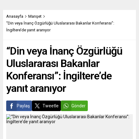
uygulamasının yaklaşık 7 ay
sert tedbirler talep ediyor.
sonra sona ermesiyle
Bu taleplerden biri de
gençler, özellikle büyük
Brüksel’in sınır çitlerini
Anasayfa
Manşet
kentlerde meydanlara akın
finanse etmesi. Diğer
“Din veya İnanç Özgürlüğü Uluslararası Bakanlar Konferansı”:
etti, kalabalık gruplar halinde
devletler ise, AB’ye göç için
İngiltere’de yanıt aranıyor
geç saatlere kadar açık
yasal yollar...
alanlarda eğlendi.
“Din veya İnanç Özgürlüğü
Olağanüstü halin resmi
olarak kalkmasını...
Uluslararası Bakanlar
Konferansı”: İngiltere’de
yanıt aranıyor
Paylaş
Tweetle
Gönder