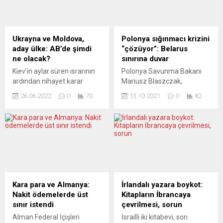
Ukrayna ve Moldova,
Polonya sığınmacı krizini
aday ülke: AB’de şimdi
“çözüyor”: Belarus
ne olacak?
sınırına duvar
Kiev’in aylar süren ısrarının
Polonya Savunma Bakanı
ardından nihayet karar
Mariusz Blaszczak,
verildi: Perşembe günü
hükümetin Belarus sınırında
26.06.2022
0
70
13.10.2021
0
82
gerçekleştirilen AB
yaşanan sığınmacı krizi
zirvesinde, Ukrayna ve
nedeniyle buraya kalıcı bir
Moldova aday ülke ilan
duvar örülmesi için meclise
edildi. Gürcistan hakkındaki
yasa tasarısı sunacağını
karar daha ileri bir tarihe
söyledi. Devlet radyosuna
ertelendi. Batı Balkan
konuşan Blaszczak, Belarus
devletlerinden temsilcilerle
sınırında inşa edilmesi
yapılan görüşmelerde ise
planlanan duvara ilişkin yasa
ilerleme kaydedilemedi.
tasarısının içişleri
Kara para ve Almanya:
İrlandalı yazara boykot:
Avrupa basını, Brüksel’in
bakanlığınca
Nakit ödemelerde üst
Kitapların İbrancaya
AB’nin genişlemesi
hazırlanacağını, bazı yasal
sınır istendi
çevrilmesi, sorun
meselesindeki ciddiyetini
sorunlardan ötürü bu
Alman Federal İçişleri
İsrailli iki kitabevi, son
irdeliyor. GOŚĆ NIEDZIELNY
hususta tasarı