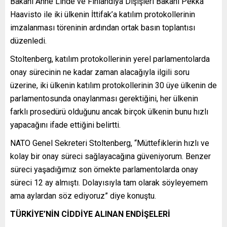
Bakanı Anne Linde ve Finlandiya Dışişleri Bakanı Pekka
Haavisto ile iki ülkenin İttifak’a katılım protokollerinin
imzalanması töreninin ardından ortak basın toplantısı
düzenledi.
Stoltenberg, katılım protokollerinin yerel parlamentolarda
onay sürecinin ne kadar zaman alacağıyla ilgili soru
üzerine, iki ülkenin katılım protokollerinin 30 üye ülkenin de
parlamentosunda onaylanması gerektiğini, her ülkenin
farklı prosedürü olduğunu ancak birçok ülkenin bunu hızlı
yapacağını ifade ettiğini belirtti.
NATO Genel Sekreteri Stoltenberg, “Müttefiklerin hızlı ve
kolay bir onay süreci sağlayacağına güveniyorum. Benzer
süreci yaşadığımız son örnekte parlamentolarda onay
süreci 12 ay almıştı. Dolayısıyla tam olarak söyleyemem
ama aylardan söz ediyoruz” diye konuştu.
TÜRKİYE’NİN CİDDİYE ALINAN ENDİŞELERİ