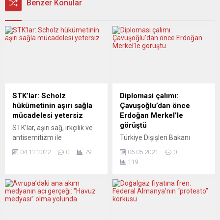
Benzer Konular
STK’lar: Scholz
Diplomasi çalımı:
hükümetinin aşırı sağla
Çavuşoğlu’dan önce
mücadelesi yetersiz
Erdoğan Merkel’le
görüştü
STK’lar, aşırı sağ, ırkçılık ve
antisemitizm ile
Türkiye Dışişleri Bakanı
mücadelede yetersiz
Mevlüt Çavuşoğlu’nun Berlin
04.12.2022
0
79
06.05.2021
0
kalmakla eleştirdikleri
temasları öncesinde
119
Alman hükümetine “Aşırı
Türkiye Cumhurbaşkanı
sağ tehdidi artıyor.
Recep Tayyip Erdoğan,
Verdiğiniz sözleri hayata
Almanya Başbakanı Angela
geçirin” çağrısını yaptı.
Merkel ile bir video
Scholz liderliğindeki
konferans görüşmesi
koalisyon hükümetinin ilk
gerçekleştirdi. Türkiye-