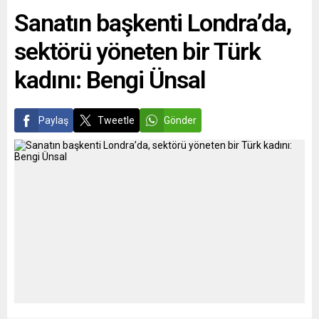
imzalarken, Berlin’de
mağduriyetlerinin
Sanatın başkenti Londra’da,
yüzlerce kişinin katıldığı
giderilmesi için maddi
dayanışma...
tazminat verilmesi
sektörü yöneten bir Türk
öngörülen tasarıya...
kadını: Bengi Ünsal
Paylaş
Tweetle
Gönder