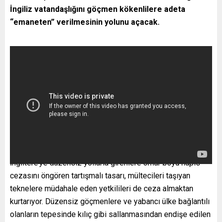
İngiliz vatandaşlığını göçmen kökenlilere adeta
“emaneten” verilmesinin yolunu açacak.
İngiltere’ye düzensiz yollarla girenlere ömür boyu hapis
cezasını öngören tartışmalı tasarı, mültecileri taşıyan
teknelere müdahale eden yetkilileri de ceza almaktan
kurtarıyor. Düzensiz göçmenlere ve yabancı ülke bağlantılı
olanların tepesinde kılıç gibi sallanmasından endişe edilen