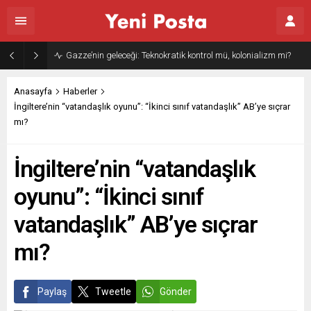
Gazze’nin geleceği: Teknokratik kontrol mü, kolonializm mi?
Anasayfa
Haberler
İngiltere’nin “vatandaşlık oyunu”: “İkinci sınıf vatandaşlık” AB’ye sıçrar
mı?
İngiltere’nin “vatandaşlık
oyunu”: “İkinci sınıf
vatandaşlık” AB’ye sıçrar
mı?
Paylaş
Tweetle
Gönder