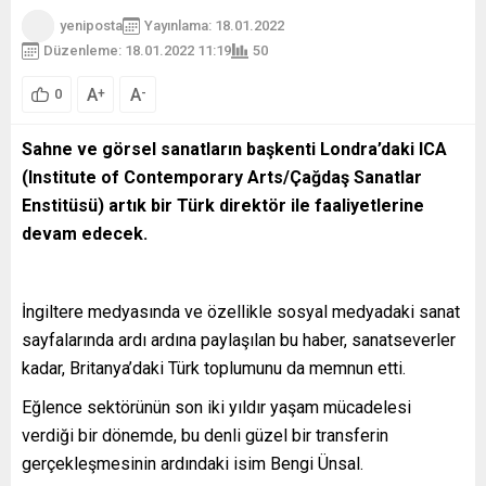
yeniposta
Yayınlama: 18.01.2022
Düzenleme: 18.01.2022 11:19
50
A
A
+
-
0
Sahne ve görsel sanatların başkenti Londra’daki ICA
(Institute of Contemporary Arts/Çağdaş Sanatlar
Enstitüsü) artık bir Türk direktör ile faaliyetlerine
devam edecek.
İngiltere medyasında ve özellikle sosyal medyadaki sanat
sayfalarında ardı ardına paylaşılan bu haber, sanatseverler
kadar, Britanya’daki Türk toplumunu da memnun etti.
Eğlence sektörünün son iki yıldır yaşam mücadelesi
verdiği bir dönemde, bu denli güzel bir transferin
gerçekleşmesinin ardındaki isim Bengi Ünsal.