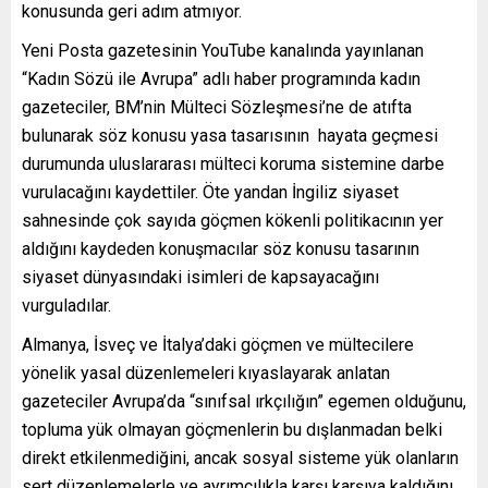
konusunda geri adım atmıyor.
Yeni Posta gazetesinin YouTube kanalında yayınlanan
“Kadın Sözü ile Avrupa” adlı haber programında kadın
gazeteciler, BM’nin Mülteci Sözleşmesi’ne de atıfta
bulunarak söz konusu yasa tasarısının hayata geçmesi
durumunda uluslararası mülteci koruma sistemine darbe
vurulacağını kaydettiler. Öte yandan İngiliz siyaset
sahnesinde çok sayıda göçmen kökenli politikacının yer
aldığını kaydeden konuşmacılar söz konusu tasarının
siyaset dünyasındaki isimleri de kapsayacağını
vurguladılar.
Almanya, İsveç ve İtalya’daki göçmen ve mültecilere
yönelik yasal düzenlemeleri kıyaslayarak anlatan
gazeteciler Avrupa’da “sınıfsal ırkçılığın” egemen olduğunu,
topluma yük olmayan göçmenlerin bu dışlanmadan belki
direkt etkilenmediğini, ancak sosyal sisteme yük olanların
sert düzenlemelerle ve ayrımcılıkla karşı karşıya kaldığını