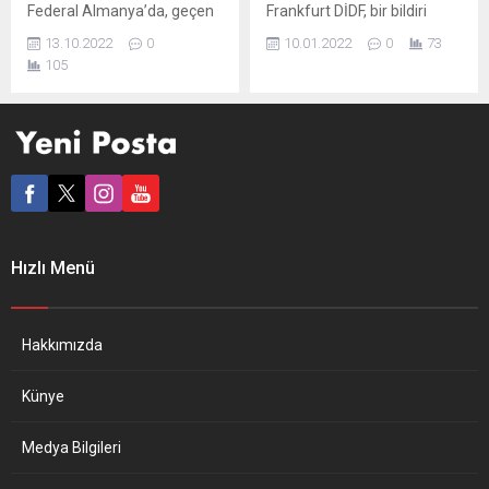
Federal Almanya’da, geçen
Frankfurt DİDF, bir bildiri
pazar günü yapılan tuhaf ve
yayımlayarak “İşçi düşmanı
13.10.2022
0
10.01.2022
0
73
şimdilik sorun çıkarmayan
Yusuf Yerkel’e ‘hoş
105
bir yerel seçimi özellikle
gelmedin’ diyeceğiz”
doğu eyaletlerinde
uyarısında bulundu.
pazartesi protestoları izledi.
Atamanın özellikle
Ana akım medya bile doğu
sendikalar başta olmak
eyaletlerinde “tehlikeli
üzere Alman sivil toplum
protestoları” öne çıkarmak
kuruluşlarının gündemine
zorunda kalıyor. Aşağı
girmesi bekleniyor. Dünyanın
Saksonya eyalet seçiminde,
en büyük sektör
SPD ve CDU’daki oy
sendikalarından IG Metall’in
Hızlı Menü
gerilemesinin Yeşiller ile
merkezinin de bulunduğu
AfD’ye yaradığı gözleniyor.
Frankfurt’ta şehir yönetimi
Fakat arada tuhaf bir...
huzursuz. 2014 yılında
Soma’daki maden faciası
Hakkımızda
sonrasında hak arayan...
Künye
Medya Bilgileri