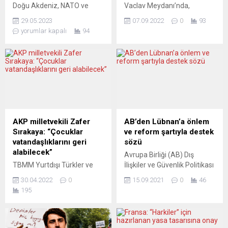
Doğu Akdeniz, NATO ve
Vaclav Meydanı’nda,
Türkiye-Avrupa Birliği gibi
enflasyonu, korona aşılarını
29.05.2023
07.09.2022
0
93
konuları ele almak üzere
ve göçmen kabulünü
yorumlar kapalı
94
Cumhurbaşkanı’nı Berlin’e
protesto etmek üzere
davet etti. Almanya
polisin aktardığı bilgilere
Başbakanı Olaf Scholz,
göre yaklaşık 70 bin kişi
cumhurbaşkanlığı seçiminin
toplandı. Protestocular,
ikinci turunu kazanarak
hükümeti Ukrayna’yı kendi
yeniden göreve
halkından daha fazla
seçilen Cumhurbaşkanı
önemsemekle suçladılar ve
Recep Tayyip
Başbakan Petr Fiala’nın
Erdoğan’ı telefonla arayarak
merkez sağ hükümetini
AKP milletvekili Zafer
AB’den Lübnan’a önlem
tebrik etti. Alman hükümeti
istifaya çağırdılar.
Sırakaya: “Çocuklar
ve reform şartıyla destek
tarafından yapılan
HOSPODÁŘSKÉ NOVİNY
vatandaşlıklarını geri
sözü
açıklamaya göre Scholz
(Çekya) HAYATTA KALMA
alabilecek”
Avrupa Birliği (AB) Dış
görüşmede NATO müttefiki
KORKUSU TETİKLENİYOR
TBMM Yurtdışı Türkler ve
İlişkiler ve Güvenlik Politikası
olan...
Hospodářské noviny,...
Akraba Topluluklar Alt
Yüksek Temsilcisi Josep
30.04.2022
0
15.09.2021
0
46
Komisyonu Başkanı Zafer
Borrell, Lübnan’daki yeni
195
Sırakaya yurtdışındaki Türk
hükümetin önemli
vatandaşlarını ilgilendiren iki
konularda eyleme geçmesi
düzenlemenin daha
koşuluyla AB’nin bu ülkeye
hizmete sunulması ile ilgili
destek taahhüdünü yineledi.