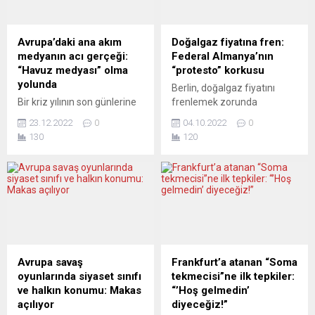
yılında aşırı sağ, ırkçılık ve
Almanya ilişkileri ve bölgesel
antisemitizm ile
konuların ele alındığı
mücadelede attığı adımları
görüşmede Erdoğan,
Avrupa’daki ana akım
Doğalgaz fiyatına fren:
yetersiz bulan STK’lar, aşırı
Türkiye-Avrupa Birliği
medyanın acı gerçeği:
Federal Almanya’nın
sağ tehdidine karşı stratejik
ilişkilerinde yakalanan
“Havuz medyası” olma
“protesto” korkusu
ve kapsamlı bir mücadele
ivmenin kaybolmaması
yolunda
Berlin, doğalgaz fiyatını
yürütülmesi çağrısını...
gerektiğini ifade etti.
Bir kriz yılının son günlerine
frenlemek zorunda
Cumhurbaşkanlığı İletişim
gelirken, insanlar sadece
kalacağını gördü.
Başkanlığından yapılan
23.12.2022
0
04.10.2022
0
Türkiye’de değil, Avrupa ve
Tüketicilerin ve işletmelerin
açıklamaya göre, Erdoğan-
130
120
özellikle Federal
hızla artan enerji
Merkel görüşmesinde
Almanya’da da çok boyutlu
maliyetlerini azaltmak için
Türkiye-Almanya...
bir krizin darbeleri altında
üst sınır uygulaması getiren
nefes almaya çalışıyor. Peki,
federal hükümet 200 milyar
“demokratik” Alman,
avro destek sunmayı
Fransız, İtalyan veya
planlıyor. Destek hamlesi
Anglosakson medyası bunu
tam zamanında geldi: Bu
görüyor mu? Abartıldığı
adım, düşen refah ve hayat
düşünülebilir. Ancak çok sık
pahalılığı nedeni ile sinirleri
Avrupa savaş
Frankfurt’a atanan “Soma
örnekler verildi. Sınırsız
yay gibi gerilen halkın
oyunlarında siyaset sınıfı
tekmecisi”ne ilk tepkiler:
TV’deki programlarda, hep
“ateşini” düşürmek için...
ve halkın konumu: Makas
“’Hoş gelmedin’
şu vurgulandı:...
açılıyor
diyeceğiz!”