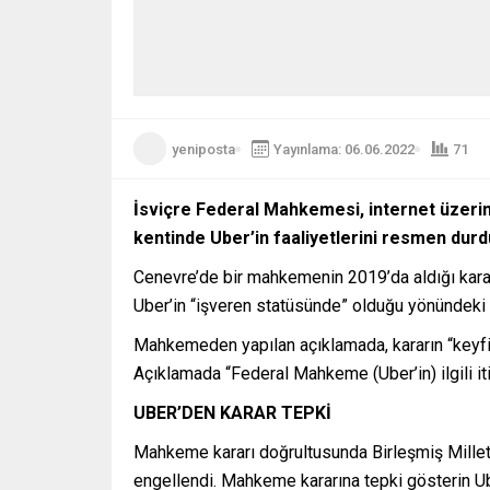
yeniposta
Yayınlama: 06.06.2022
71
İsviçre Federal Mahkemesi, internet üzeri
kentinde Uber’in faaliyetlerini resmen durd
Cenevre’de bir mahkemenin 2019’da aldığı kar
Uber’in “işveren statüsünde” olduğu yönündeki k
Mahkemeden yapılan açıklamada, kararın “keyfi” o
Açıklamada “Federal Mahkeme (Uber’in) ilgili itir
UBER’DEN KARAR TEPKİ
Mahkeme kararı doğrultusunda Birleşmiş Milletl
engellendi. Mahkeme kararına tepki gösterin Ub