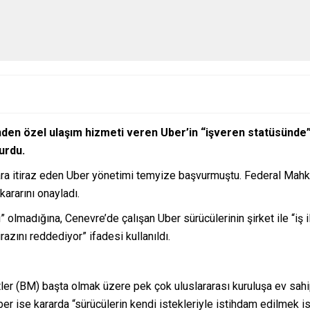
nden özel ulaşım hizmeti veren Uber’in “işveren statüsünde
urdu.
ara itiraz eden Uber yönetimi temyize başvurmuştu. Federal Mah
ararını onayladı.
lmadığına, Cenevre’de çalışan Uber sürücülerinin şirket ile “iş il
azını reddediyor” ifadesi kullanıldı.
er (BM) başta olmak üzere pek çok uluslararası kuruluşa ev sahi
er ise kararda “sürücülerin kendi istekleriyle istihdam edilmek i