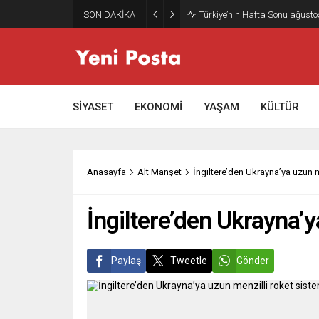
SON DAKİKA
SİYASET
EKONOMİ
YAŞAM
KÜLTÜR
Anasayfa
Alt Manşet
İngiltere’den Ukrayna’ya uzun m
İngiltere’den Ukrayna’y
Paylaş
Tweetle
Gönder