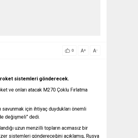
A
A
+
-
0
i roket sistemleri gönderecek.
oket ve onları atacak M270 Çoklu Fırlatma
şı savunmak için ihtiyaç duydukları önemli
de değişmeli” dedi.
andığı uzun menzilli topların acımasız bir
enzer sistemleri göndereceğini açıklamış, Rusya