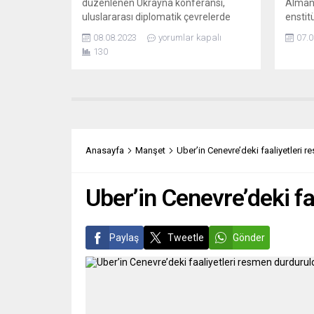
düzenlenen Ukrayna konferansı,
Alman
uluslararası diplomatik çevrelerde
enstit
büyük yankı uyandırdı. Toplamda 40
Enstit
08.08.2023
yorumlar kapalı
07.0
ülkenin temsilcileri, Ukrayna krizinin
taşıma
130
çözümüne yönelik barış senaryolarını
Denizi’
masaya yatırdı. Batılı ülkeler, Çin ve
küresel
Ukrayna’nın yanı sıra, Küresel Güney’in
açıkla
önde gelen devletlerinin katıldığı bu
ticare
zirve, bölgesel ve küresel denge
taşımac
üzerinde etkileri olan bir dizi
gecikm
gelişmeyi...
kürese
Anasayfa
Manşet
Uber’in Cenevre’deki faaliyetleri 
gördüğ
başlam
Uber’in Cenevre’deki f
Paylaş
Tweetle
Gönder