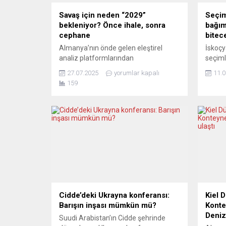
Savaş için neden “2029”
Seçim
bekleniyor? Önce ihale, sonra
bağım
cephane
bitec
Almanya’nın önde gelen eleştirel
İskoçya
analiz platformlarından
seçiml
NachDenkSeiten, köşe yazarı André
Minist
27.07.2025
yorumlar kapalı
11.0
Tautenhahn’ın ironik kaleme aldığı bir
SNP il
159
analizde, Almanya’nın silahlanma
Nicola 
sürecindeki gecikmelerle savaş
refera
senaryolarının nasıl “uyumlu hale
Halkın
getirildiğini” gözler önüne serdi.
geri k
Yazının başlığı ise ironinin dozunu
destek
açıkça ortaya koyuyor: “Bu elbette
refera
mantıklı.” Tautenhahn’a göre,
Almanya’daki askeri sanayi, henüz
istenen seviyeye ulaşmadığı için...
Cidde’deki Ukrayna konferansı:
Kiel 
Barışın inşası mümkün mü?
Konte
Denizi
Suudi Arabistan’ın Cidde şehrinde