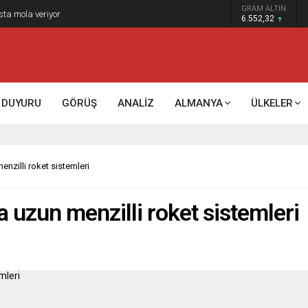
GRAM ALTIN
6.552,32
DUYURU
GÖRÜŞ
ANALİZ
ALMANYA
ÜLKELER
enzilli roket sistemleri
a uzun menzilli roket sistemleri