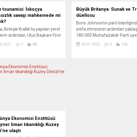
 tsunamisi: İskoçya
Büyük Britanya: Sunak ve T
sızlık savaşı mahkemede mi
düellosu
ek?
Boris Johnson’ın parti liderliğin
, Birleşik Krallık’ta yapılan yerel
istifa etmesinin ardından yaklaş
erin ardından, Ulus Başkanı First
180.000 Muhafazakâr Parti üyes
er Nicola Sturgeon ve partisi
sonbahar itibarıyla ülkeyi yöne
5.2021
0
88
29.07.2022
0
106
e yürümeye karar verdi. Ancak,
halefi belirlemek üzere eylül ay
Sturgeon’ın İskoç halkını yeni bir
kadar posta yoluyla oy kullanac
nduma sürüklediği de ortada.
Eski Maliye Bakanı Rishi Sunak 
 yüzde 48’i SNP’ye oy verdiğine,
Dışişleri Bakanı Liz Truss, bugü
alan yüzde 52 Nicola Sturgeon’ı
kadar ilki pazartesi günü gerçe
lemediğine göre, First Minister
bir dizi televizyon düellosuna çık
ndum konusunda ısrarcı...
Yorumcular, her iki...
Dünya Ekonomisi Enstitüsü:
yner liman tıkanıklığı Kuzey
’ne ulaştı