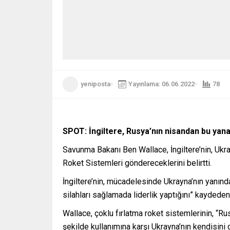
yeniposta
Yayınlama: 06.06.2022
78
SPOT: İngiltere, Rusya’nın nisandan bu yana
Savunma Bakanı Ben Wallace, İngiltere’nin, Ukr
Roket Sistemleri göndereceklerini belirtti.
İngiltere’nin, mücadelesinde Ukrayna’nın yanınd
silahları sağlamada liderlik yaptığını” kaydede
Wallace, çoklu fırlatma roket sistemlerinin, “R
şekilde kullanımına karşı Ukrayna’nın kendisin