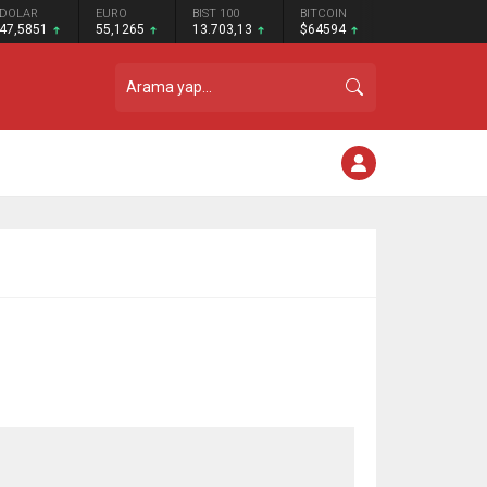
DOLAR
EURO
BIST 100
BITCOIN
47,5851
55,1265
13.703,13
$64594