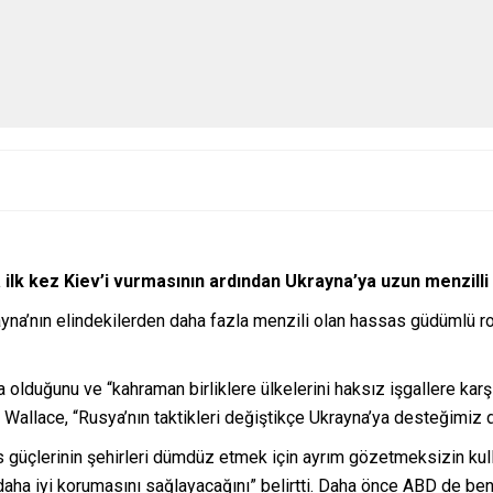
 ilk kez Kiev’i vurmasının ardından Ukrayna’ya uzun menzill
ayna’nın elindekilerden daha fazla menzili olan hassas güdümlü r
a olduğunu ve “kahraman birliklere ülkelerini haksız işgallere kar
n Wallace, “Rusya’nın taktikleri değiştikçe Ukrayna’ya desteğimiz 
us güçlerinin şehirleri dümdüz etmek için ayrım gözetmeksizin kull
i daha iyi korumasını sağlayacağını” belirtti. Daha önce ABD de b