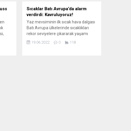
russ
Sıcaklar Batı Avrupa’da alarm
verdirdi: Kavruluyoruz!
den
Yaz mevsiminin ilk sıcak hava dalgası
ık
Batı Avrupa ülkelerinde sıcaklıkları
i,
rekor seviyelere çıkararak yaşamı
tecek
olumsuz etkiledi. Halkın sıcaklara karşı
19.06.2022
0
118
ına
uyarıldığı Batı Avrupa’da birçok kentte
ak.
ikinci dereceden önemli olan turuncu
ve
alarma geçilirken, sıcak hava
ne
dalgasının iklim değişikliğinin
kleşen
sonuçlarından biri olabileceğine,
tı.
orman yangınları ve kuraklık
sorunlarına dikkat çekildi. İSPANYA
Son 20 yılın...