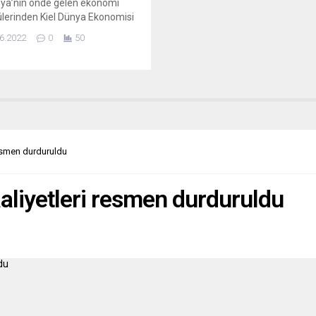
ya’nın önde gelen ekonomi
ülerinden Kiel Dünya Ekonomisi
üsü (IfW), konteyner
6.2022
0
50
cılığındaki tıkanıklıkların Kuzey
ne de ulaştığını belirtti. IfW,
 mal ticaretine ilişkin analizini
dı. Analizde, küresel mal
tinin hala konteyner
ılığındaki ciddi tıkanıklık ve
elerin tehdidi altında olduğu,
l ticaretin bundan zarar
resmen durduruldu
ü aktarıldı. Covid-19 salgınının
asından bu yana...
aaliyetleri resmen durduruldu