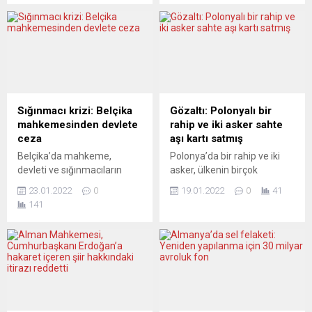
Yüksek enflasyon, insanların
yaklaşık yarısının 2023’te
gerçek gelirlerini düşürerek
ekonomide gerileme
ve firmaların maliyetlerini
beklediğini ve ihracatın
yükselterek, harcamaları ve
yüzde 2 düşmesinin
üretimi azaltıyor” dedi.
muhtemel olduğunu bildirdi
Avrupa Merkez Bankası
DIHK, 3 bin 100 Alman
(ECB) Başkanı Christine
şirketiyle küresel iş
Lagarde, enflasyonu orta
görünümüne ilişkin yaptığı
Sığınmacı krizi: Belçika
Gözaltı: Polonyalı bir
vadeli hedef olan yüzde 2
anketin sonuçlarını yayınladı.
mahkemesinden devlete
rahip ve iki asker sahte
seviyesine düşürme
Buna göre, yurt dışına satış
ceza
aşı kartı satmış
konusunda kararlı
yapan Alman şirketlerinin
Belçika’da mahkeme,
Polonya’da bir rahip ve iki
olduklarını, bunun için
yüzde 47’si gelecek...
devleti ve sığınmacıların
asker, ülkenin birçok
faizleri...
kabulünden sorumlu federal
şehrinde sahte aşı kartı
23.01.2022
0
19.01.2022
0
41
ajans Fedasil’i kınayarak, “en
sattıkları suçlamasıyla
141
az bir kişiye kalacak yer
gözaltına alındı.
verilmeyen veya sığınma
Polonya’daki askeri polisler
başvurusu alınmayan her iş
tarafından yakalanan
günü” için 5 bin avro ceza
Katolik kilisesi rahibi ve iki
ödemelerine hükmetti.
askerin, sahte Covid-19 aşı
Brüksel Asliye Hukuk
sertifikalarını hazırlatıp
Mahkemesi, sığınma
sattığı tespit edildi. Çetenin,
başvurusu alınmayan ya da
sahte belgeler için 22 ila 221