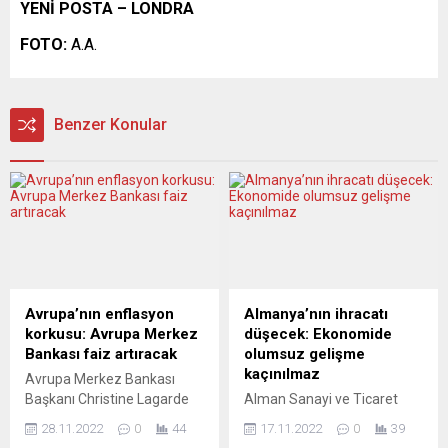
YENİ POSTA – LONDRA
FOTO:
A.A.
Benzer Konular
Avrupa’nın enflasyon
Almanya’nın ihracatı
korkusu: Avrupa Merkez
düşecek: Ekonomide
Bankası faiz artıracak
olumsuz gelişme
kaçınılmaz
Avrupa Merkez Bankası
Başkanı Christine Lagarde
Alman Sanayi ve Ticaret
“Savaşın bir sonucu olarak
Odaları Birliği (DIHK), ihracat
28.11.2022
0
44
17.11.2022
0
39
büyüme hızla yavaşlıyor.
yapan Alman şirketlerinin