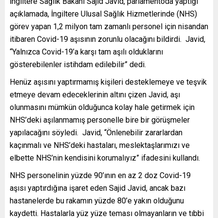
İngiltere Sağlık Bakanı Sajid Javid, parlamentoda yaptığı
açıklamada, İngiltere Ulusal Sağlık Hizmetlerinde (NHS)
görev yapan 1,2 milyon tam zamanlı personel için nisandan
itibaren Covid-19 aşısının zorunlu olacağını bildirdi. Javid,
“Yalnızca Covid-19’a karşı tam aşılı olduklarını
gösterebilenler istihdam edilebilir” dedi.
Henüz aşısını yaptırmamış kişileri desteklemeye ve teşvik
etmeye devam edeceklerinin altını çizen Javid, aşı
olunmasını mümkün olduğunca kolay hale getirmek için
NHS’deki aşılanmamış personelle bire bir görüşmeler
yapılacağını söyledi. Javid, “Önlenebilir zararlardan
kaçınmalı ve NHS’deki hastaları, meslektaşlarımızı ve
elbette NHS’nin kendisini korumalıyız” ifadesini kullandı.
NHS personelinin yüzde 90’ının en az 2 doz Covid-19
aşısı yaptırdığına işaret eden Sajid Javid, ancak bazı
hastanelerde bu rakamın yüzde 80’e yakın olduğunu
kaydetti. Hastalarla yüz yüze teması olmayanların ve tıbbi