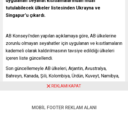
uygulanan seyahat kısıtlamalarından muaf
tutulabilecek ülkeler listesinden Ukrayna ve
Singapur’u çıkardı.
AB Konseyi’nden yapılan açıklamaya göre, AB ülkelerine
zorunlu olmayan seyahatler için uygulanan ve kısıtlamaların
kademeli olarak kaldırılmasının tavsiye edildiği ülkeleri
içeren liste güncellendi.
Son güncellemeyle AB ülkeleri, Arjantin, Avustralya,
Bahreyn, Kanada, Şili, Kolombiya, Ürdün, Kuveyt, Namibya,
Yeni Zelanda, Peru, Katar, Ruanda, Suudi Arabistan, Güney
REKLAMI KAPAT
Kore, Birleşik Arap Emirlikleri ve Uruguay’a yönelik seyahat
kısıtlamalarını kaldırabilecek. AB ülkelerinin vatandaşlarına
seyahat izni vermesi halinde Çin’e de sınırlar açık
MOBİL FOOTER REKLAM ALANI
tutulabilecek.
Güncellemeyle listeye yeni ülke eklemezken daha önce