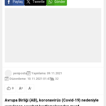
belirtildi. Anayasa
Paylaş
Tweetle
Gönder
Mahkemesi, daha...
yeniposta
Yayınlama: 09.11.2021
Düzenleme: 10.11.2021 01:47
32
A
A
+
-
0
Avrupa Birliği (AB), koronavirüs (Covid-19) nedeniyle