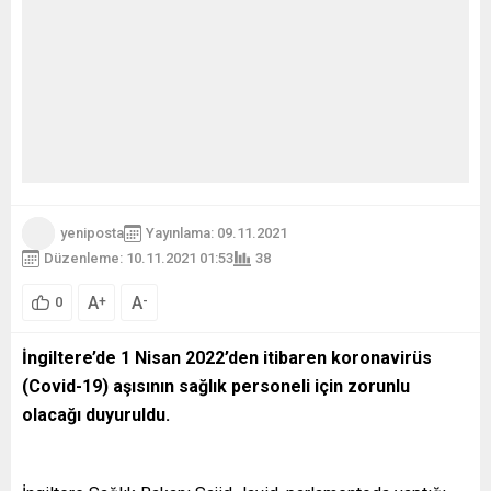
yeniposta
Yayınlama: 09.11.2021
Düzenleme: 10.11.2021 01:53
38
A
A
+
-
0
İngiltere’de 1 Nisan 2022’den itibaren koronavirüs
(Covid-19) aşısının sağlık personeli için zorunlu
olacağı duyuruldu.