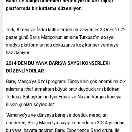
Band ile salgın önlemleri nedeniyle bu kez dijital
platformda bir kutlama düzenliyor.
Türk, Alman ve farklı kültürlerden müzisyenler 2 Ocak 2022
pazar günü Barış Manço’nun anısına Turkuaz’ın sosyal
medya platformlarında dokuzuncu kez konser vermeye
hazırlanıyor.
2014’DEN BU YANA BARIŞ’A SAYGI KONSERLERİ
DÜZENLİYORLAR
Barış Manço’ya özel programı Türkiye’nin çok önemli müzik
adamına ithaf etmekten büyük onur duyduklarını bildiren
Turkuaz Eşbaşkanları Işın Ertürk ve Nazan Vurgun konuya
ilişkin şunları söylediler:
“Almanya’ya ve dünyaya barış ve dostluk mesajları
gönderen, Barış Manço’ya saygı konserlerini 2014 yılından
bu yana hayata geçiren Barış Experience Band grubu ile