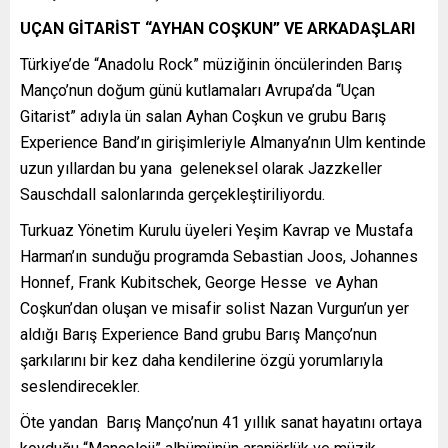
UÇAN GİTARİST “AYHAN COŞKUN” VE ARKADAŞLARI
Türkiye’de “Anadolu Rock” müziğinin öncülerinden Barış
Manço’nun doğum günü kutlamaları Avrupa’da “Uçan
Gitarist” adıyla ün salan Ayhan Coşkun ve grubu Barış
Experience Band’ın girişimleriyle Almanya’nın Ulm kentinde
uzun yıllardan bu yana geleneksel olarak Jazzkeller
Sauschdall salonlarında gerçekleştiriliyordu.
Turkuaz Yönetim Kurulu üyeleri Yeşim Kavrap ve Mustafa
Harman’ın sunduğu programda Sebastian Joos, Johannes
Honnef, Frank Kubitschek, George Hesse ve Ayhan
Coşkun’dan oluşan ve misafir solist Nazan Vurgun’un yer
aldığı Barış Experience Band grubu Barış Manço’nun
şarkılarını bir kez daha kendilerine özgü yorumlarıyla
seslendirecekler.
Öte yandan Barış Manço’nun 41 yıllık sanat hayatını ortaya