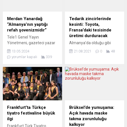
Merdan Yanardağ
Tedarik zincirlerinde
“Almanya’nın yaptığı
kesinti: Toyota,
refah şovenizmidir“
Fransa’daki tesisinde
üretimi durduracak
Tele1 Genel Yayın
Yönetmeni, gazeteci yazar
Almanya’da olduğu gibi
Merdan Yanardağ iki farklı
Fransa’da da aynı sorun:
13.05.2024
21.08.2021
0
48
kentte konferans vermek
Toyota’nın koronavirüs
yorumlar kapalı
339
üzere Almanya’ya geldi.
salgını nedeniyle bazı
Oberhausen şehrinden
ürünlerin tedarikinde
sonra Köln kentinde de
yaşanan sorunun ardından
geniş bir kitleyle buluşan
Fransa’nın Onnaing
Merdan Yanardağ
kentindeki tesisinde üretimi
göçmenleri dışlayan, onların
2 hafta süreyle durduracak.
da katkılarıyla yaratılan
Toyota’nın Fransa’daki
refahı paylaşmayan
sözcülüğünden yapılan
Almanların yaptığının bir
açıklamada, Onnaing’deki
Frankfurt’ta Türkçe
Brüksel’de yumuşama:
servet şovenizmi olduğunu
tesiste 23 Ağustos’ta
tiyatro festivaline büyük
Açık havada maske
belirtti. Köln Chorweiler’deki
başlaması planlanan
ilgi
takma zorunluluğu
Alevi Kültür Merkezi‘ndeki
üretimin, Covid-19 salgını
kalkıyor
Frankfurt Türk Tiyatro