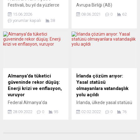
“31 Mart seçimlerinden...
nedeniyle bazı ürünlerin
Festivali, bu yıl da yüzlerce
Avrupa Birliği (AB)
tedarikinde yaşanan sorun
tiyatroseveri bir araya
kurumlarıyla NATO’ya ev
sebebiyle 6 Eylül’e
15.06.2026
08.06.2021
0
62
getirerek kentte kültür ve
sahipliği yapan Brüksel’de,
ertelendiği...
yorumlar kapalı
38
sanatın önemli buluşma
açık havada maske takma
noktalarından biri oldu. On
zorunluluğu kaldırılıyor.
üçüncü kez düzenlenen
Brüksel Belediye Başkanı
festival kapsamında
Philippe Close, Covid-19
sahnelenen devlet ve özel
salgını durumunda iyileşme
tiyatro oyunları, Türkiye’den
ve artan aşılamalarla birlikte
gelen sanatçıların katıldığı
kamusal açık alanlarda 9
atölyeler ve söyleşiler yoğun
Haziran’dan itibaren maske
ilgi gördü. Frankfurt ve
takma zorunluluğu
Almanya’da tüketici
İrlanda çözüm arıyor:
çevresindeki sanatseverleri
bulunmayacağını açıkladı.
güveninde rekor düşüş:
Yasal statüsü
bir hafta boyunca...
Close, toplu taşıma ve kapalı
Enerji krizi ve enflasyon,
olmayanlara vatandaşlık
alanlar dışında yalnızca
vuruyor
yolu açıldı
kalabalık caddeler ve...
Federal Almanya’da
İrlanda, ülkede yasal statüsü
ağustosta eksi 36,8 puan
bulunmayan 17 bin göçmen
28.09.2022
0
95
02.02.2022
0
76
olarak ölçülen Tüketici
için af süreci başlattı. İrlanda
Güven Endeksi, ekim ayı için
basınındaki haberlere göre,
eksi 42,5 puana geriledi.
uygulamadan en az 4 yıldır
Almanya’da ağustosta bu
ülkede bulunan yetişkinler