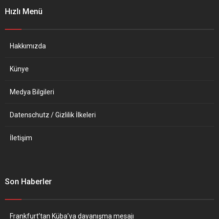
isimlerinin olduğu farklı
heyetinin itiraz dilekçesine
Hızlı Menü
listeler olduğuna dair
müspet yanıt vermesini ve
işaretler bulunmaktadır”
kesilen astronomik para
dedi. Açıklamada federal...
cezasını iptal etmesini
ümit...
Hakkımızda
Künye
Medya Bilgileri
Datenschutz / Gizlilik İlkeleri
İletişim
Son Haberler
Frankfurt’tan Küba’ya dayanışma mesajı