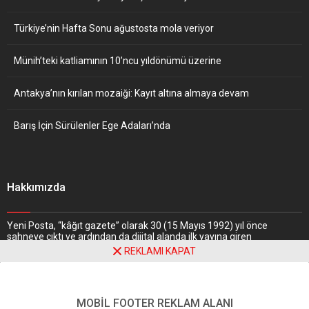
Türkiye’nin Hafta Sonu ağustosta mola veriyor
Münih’teki katliamının 10’ncu yıldönümü üzerine
Antakya’nın kırılan mozaiği: Kayıt altına almaya devam
Barış İçin Sürülenler Ege Adaları’nda
Hakkımızda
Yeni Posta, “kâğıt gazete” olarak 30 (15 Mayıs 1992) yıl önce
sahneye çıktı ve ardından da dijital alanda ilk yayına giren
gazetelerden biri oldu. Nitekim, haber portalı “
www.yeniposta.de
”
REKLAMI KAPAT
adresiyle 1997 yılında web dünyasındaki yerini aldı.
Daha Fazlasını
Oku
MOBİL FOOTER REKLAM ALANI