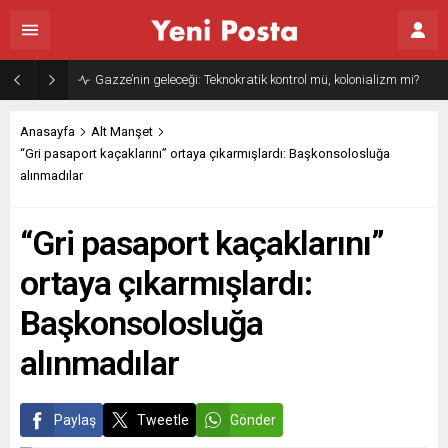
Gazze’nin geleceği: Teknokratik kontrol mü, kolonializm mi?
Anasayfa
Alt Manşet
“Gri pasaport kaçaklarını” ortaya çıkarmışlardı: Başkonsolosluğa
alınmadılar
“Gri pasaport kaçaklarını”
ortaya çıkarmışlardı:
Başkonsolosluğa
alınmadılar
Paylaş
Tweetle
Gönder