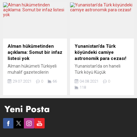
milyar avroluk bütçemizde
getirmeye hazırlanıyor.
iki ana önceliğimiz var:
Festivalde yarışacak
Büyüme ve sosyal adalet.”
filmlerin seçkisini yapacak
İtalya Başbakanı Giorgia
ön jüride bu yıl, Uzun Metraj
Meloni, 2023 için
dalında Yönetmen Ümran
hazırladıkları 35 milyar
Safter, Sinema Yazarı ve
avroluk bütçenin 21
Eleştirmen Murat Tolga Şen
milyardan fazlasının enerji
ve Oyuncu Senan Kara;
Alman hükümetinden
Yunanistan’da Türk
krizine ayrıldığını belirtti. Sağ
Kısa...
açıklama: Somut bir infaz
köyündeki camiye
koalisyon hükümetinin
listesi yok
astronomik para cezası!
onayladığı 2023...
Alman hükümeti Türkiyeli
Yunanistan’da on haneli
muhalif gazetecilerin
Türk köyü Küçük
isimlerinin yer aldığı infaz
Davutlu’daki eski okul
29.07.2021
0
66
04.08.2021
0
listeleriyle ilgili ilk kez bir
binasının camiye
118
açıklama yaptı. İçişleri
dönüştürüldüğü iddiasıyla
Bakanlığı Müsteşarı Helmut
köy mütevelli heyetine
Teichmann, Sol Parti
astronomik para cezası
Milletvekili Helin Evrim
kesilmesine tepki geldi.
Sommer’in soru önergesine
ABTTF Başkanı Halit Habip
verdiği yanıtta “Şu anda Türk
Oğlu cezanın orantısız
hükümetine eleştirel
olduğunu belirterek “ Yetkili
yaklaştığı varsayılan kişilerin
makamların köy mütevelli