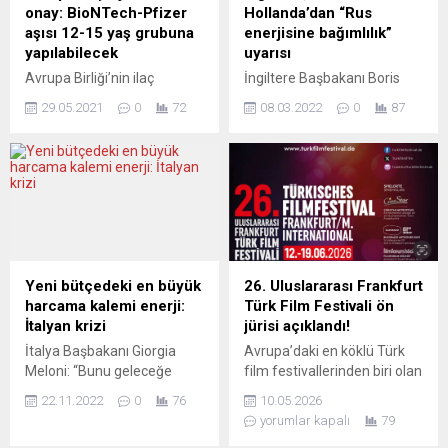
onay: BioNTech-Pfizer
Hollanda’dan “Rus
aşısı 12-15 yaş grubuna
enerjisine bağımlılık”
yapılabilecek
uyarısı
Avrupa Birliği’nin ilaç
İngiltere Başbakanı Boris
düzenleyicisi Avrupa İlaç
Johnson, Kanada Başbakanı
29.05.2021
0
72
08.03.2022
0
87
Ajansı (EMA), BioNTech-
Justin Trudeau ve Hollanda
Pfizer’in yeni tip
Başbakanı Mark Rutte,
koronavirüse (Covid-19)
Avrupa ülkelerinin Rus
karşı geliştirdiği aşının 12-15
petrol ve doğal gazına
yaş grubuna
bağımlılıktan kurtulmasının
uygulanabileceğini bildirdi.
önemli olduğu ancak bunun
Bu, milyarlarca ek sipariş
“adım adım” yapılması
anlamına da geliyor.
gerektiği konusunda uyardı.
EMA’dan yapılan
Johnson, Başbakanlık Ofisi
Yeni bütçedeki en büyük
26. Uluslararası Frankfurt
açıklamada, şu anda 16
10 Numara’da, Kanada
harcama kalemi enerji:
Türk Film Festivali ön
yaşındakiler ve daha
Başbakanı Trudeau ve
İtalyan krizi
jürisi açıklandı!
büyüklere yapılabilen aşının
Hollanda Başbakanı Rutte ile
İtalya Başbakanı Giorgia
Avrupa’daki en köklü Türk
etkisinin 12-15 yaş
Rusya-Ukrayna savaşına
Meloni: “Bunu geleceğe
film festivallerinden biri olan
grubundaki 2 bin 260 kişide
ilişkin görüşmelerinin...
yönelik iddialı, cesur ve
Uluslararası Frankfurt Türk
araştırıldığı belirtildi....
22.11.2022
0
76
10.05.2026
tutarlı bir bütçe olarak
Film Festivali, bu yıl 26. kez
yorumlar kapalı
79
değerlendiriyorum. 35
sinema tutkunlarını bir araya