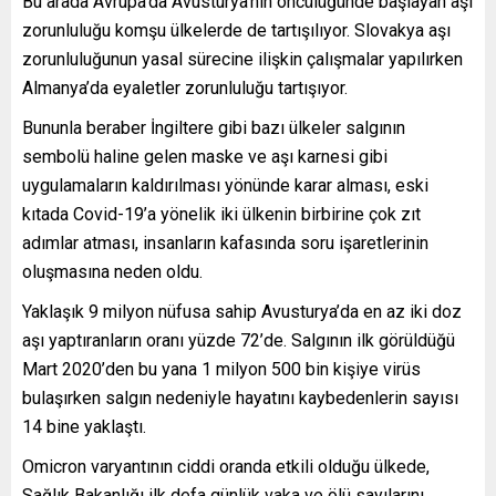
Bu arada Avrupa’da Avusturya’nın öncülüğünde başlayan aşı
zorunluluğu komşu ülkelerde de tartışılıyor. Slovakya aşı
zorunluluğunun yasal sürecine ilişkin çalışmalar yapılırken
Almanya’da eyaletler zorunluluğu tartışıyor.
Bununla beraber İngiltere gibi bazı ülkeler salgının
sembolü haline gelen maske ve aşı karnesi gibi
uygulamaların kaldırılması yönünde karar alması, eski
kıtada Covid-19’a yönelik iki ülkenin birbirine çok zıt
adımlar atması, insanların kafasında soru işaretlerinin
oluşmasına neden oldu.
Yaklaşık 9 milyon nüfusa sahip Avusturya’da en az iki doz
aşı yaptıranların oranı yüzde 72’de. Salgının ilk görüldüğü
Mart 2020’den bu yana 1 milyon 500 bin kişiye virüs
bulaşırken salgın nedeniyle hayatını kaybedenlerin sayısı
14 bine yaklaştı.
Omicron varyantının ciddi oranda etkili olduğu ülkede,
Sağlık Bakanlığı ilk defa günlük vaka ve ölü sayılarını