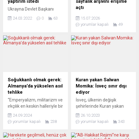
yaptırım istedi
sayfalık arşivini erişime
açtı
Ukrayna Devlet Başkanı
Volodimir Zelenskiy,
Uluslararası Basın Enstitüsü
24.03.2022
0
63
15.07.2026
“Rusya’nın, Ukrayna’ya
(IPI), basın özgürlüğü
yorumlar kapalı
49
saldırısını durdurmak için
mücadelesinin son 75 yılına
daha fazla yaptırım
ışık tutan önemli arşivini
uygulanması gerekir” dedi.
dijital ortama taşıdı.
Ukrayna Devlet Başkanı
Kurumun 1952-2005 yılları
Zelenski, bu sabah İsveç
arasında yayımladığı amiral
Parlamentosu’nda internet
yayını IPI Report’un yaklaşık
üzerinden konuşma yaptı.
18 bin sayfalık koleksiyonu
İsveç’in, Ukrayna’ya verdiği
artık tam metin olarak
destek için minnettar
taranabilir şekilde
Soğukkanlı olmak gerek:
Kuran yakan Salwan
olduğunu ifade eden
araştırmacılar, gazeteciler
Almanya’da yükselen asıl
Momika: İsveç sınır dışı
Zelenskiy, İkinci Dünya
ve ilgililerin kullanımına
tehlike
ediyor
Savaşı’ndan itibaren en
sunuldu. İkinci Dünya Savaşı
“Emperyalizm, militarizm ve
İsveç, ülkenin değişik
karanlık dönemin
sonrasındaki insan hakları
ırkçılık en keskin halleriyle bir
şehirlerinde Kuran yakan
yaşandığını belirtti.
hareketinden...
arada!” Bir kısa cümle içinde
Salwan Momika’yı sınır dışı
Zelenskiy’nin,
24.09.2024
26.10.2023
sadece üç sözcükle klasik
ediyor. TV4 Nyheterna’nın
konuşmasını,...
yorumlar kapalı
238
yorumlar kapalı
343
Alman faşizmini tanımla
haberine göre İsveç’in çeşitli
deselerdi, böyle yanıtlardım.
şehirlerinde Kuran yakan
Almanya’da şimdilerde bu
Irak asıllı Salwan Momika