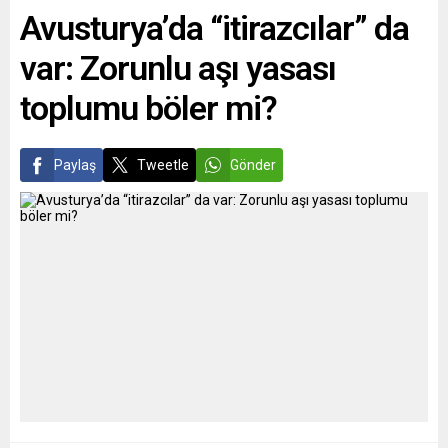
Avusturya’da “itirazcılar” da
vadeli yapısal bir değişim...
Yasağı ve Toplumsal
Dışlama: Alman Gazeteciler
var: Zorunlu aşı yasası
Rusya Yaptırım Listesinde.
Ne Yapmalı?!” başlıklı...
toplumu böler mi?
Paylaş
Tweetle
Gönder