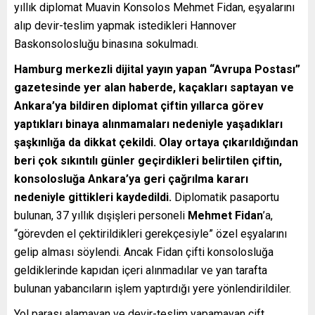
yıllık diplomat Muavin Konsolos Mehmet Fidan, eşyalarını
alıp devir-teslim yapmak istedikleri Hannover
Baskonsolosluğu binasına sokulmadı.
Hamburg merkezli dijital yayın yapan “Avrupa Postası”
gazetesinde yer alan haberde, kaçakları saptayan ve
Ankara’ya bildiren diplomat çiftin yıllarca görev
yaptıkları binaya alınmamaları nedeniyle yaşadıkları
şaşkınlığa da dikkat çekildi. Olay ortaya çıkarıldığından
beri çok sıkıntılı günler geçirdikleri belirtilen çiftin,
konsolosluğa Ankara’ya geri çağrılma kararı
nedeniyle gittikleri kaydedildi.
Diplomatik pasaportu
bulunan, 37 yıllık dışişleri personeli
Mehmet Fidan
’a,
“görevden el çektirildikleri gerekçesiyle” özel eşyalarını
gelip alması söylendi. Ancak Fidan çifti konsolosluğa
geldiklerinde kapıdan içeri alınmadılar ve yan tarafta
bulunan yabancıların işlem yaptırdığı yere yönlendirildiler.
Yol parası alamayan ve devir-teslim yapamayan çift,