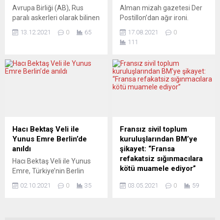
Başbakan Boris Johnson’a
Avrupa Birliği...
Avrupa Birliği (AB), Rus
Alman mizah gazetesi Der
istifa...
paralı askerleri olarak bilinen
Postillon’dan ağır ironi.
Wagner Grup’a yönelik
Taliban işgali ile ilgili ABD’nin
13.12.2021
0
65
17.08.2021
0
beklenen yaptırım kararı
dolaylı suçlandığı ironik
111
çerçevesinde Mali’nin
haberde “Taliban, ikinci kez
istikrarını tehdit eden kişi ve
kendisini tepeden tırnağa
kuruluşlara, AB’nin özerk
silahlandırdığı için ABD’ye
olarak yaptırım
teşekkür etti” ifadesi yer
uygulamasını sağlayacak
aldı. Der Postillon portalını
değişikliği kabul ettiğini
dört milyondan fazla
duyurdu. AB Dışişleri
ziyaretçi okuyor. Haberleri,
Bakanları toplantısı sürerken
makaleleri ve söyleşileri
AB Konseyi’nden yapılan
ironik dille yayınlayan Alman
Hacı Bektaş Veli ile
Fransız sivil toplum
yazılı açıklamada, Konsey’in
mizah haber portalı Der...
Yunus Emre Berlin’de
kuruluşlarından BM’ye
Mali’ye yönelik yaptırım
anıldı
şikayet: “Fransa
rejiminde değişikliğe gittiği...
refakatsiz sığınmacılara
Hacı Bektaş Veli ile Yunus
kötü muamele ediyor”
Emre, Türkiye’nin Berlin
Başkonsolosluğunda
Fransa’da bazı sivil toplum
02.10.2021
0
35
03.05.2021
0
59
düzenlenen programda
kuruluşları, Birleşmiş
anıldı. Hacı Bektaş Veli’nin
Milletler’den (BM) Fransa’nın
750’inci ve Yunus Emre’nin
18 yaş altı ve refakatsiz