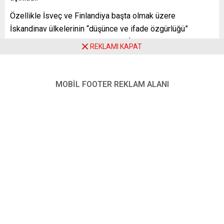
Özellikle İsveç ve Finlandiya başta olmak üzere
İskandinav ülkelerinin “düşünce ve ifade özgürlüğü”
konusundaki hassasiyeti biliniyor. İsveç ve Finlandiya’nın
REKLAMI KAPAT
bu tutumu 50 yıldır ortadayken birden neden “tartışma
yarattığı” şaşırttı herkesi.
MOBİL FOOTER REKLAM ALANI
Ama “işin rengi” sonradan anlaşıldı. İsveç ve Finlandiya’nın
NATO üyeliğine karşı çıkan Türkiye’nin asıl hedefinin “F16
uçakları ve bunların modernizasyon kitleri” olduğu ortaya
çıktı.
Türkiye’de tribünlere bir kez daha “one minute” çeken
Cumhurbaşkanı Recep Tayyip Erdoğan, “İsveç ve
Finlandiya kartı” ile Türkiye’yi uzun bir süredir oyalayan
Amerika’dan “F-16 savaş uçakları ve mevcut savaş uçakları
için modernizasyon kitleri” anlaşması sağladı. Hem
İngiltere hem de ABD basını Cumhurbaşkanı Erdoğan ile
ABD Başkanı Joe Biden’ın “F-16’lar konusunda bir