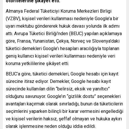
otoritelerine şikâyet etti.
Almanya Federal Tüketiciyi Koruma Merkezleri Birligi
(VZBV), kişisel verileri kullanması nedeniyle Google’a bir
uyarı mektubu göndererek hukuk davası yolunda ilk adımı
attı. Avrupa Tüketici Birliği’nden (BEUC) yapılan açıklamaya
göre, Fransa, Yunanistan, Çekya, Norveç ve Slovenya’daki
tüketici dernekleri Google’ı hesapları aracılığıyla toplanan
geniş kullanıcı kişisel verileri kullanması nedeniyle veri
koruma yetkililerine şikâyet etti.
BEUC’a göre, tüketici dernekleri, Google hesabı için kayıt
sürecine itiraz ediyor. Dernekler, Google hesabı kayıt
sürecinde kullanılan dilin “belirsiz, eksik ve yanıltıcı”
olduğunu savunuyor. Google’ın “gizlilik dostu” seçenekleri
avantajları kaçırmak olarak sınırladığı, bunun da tüketicilerin
seçimlerini yaparken bilinçli bir karar vermesini engellediği
ve kişisel verilerin haksız, şeffaf olmayan ve hukuka aykırı
olarak işlenmesine neden olduğu iddia edildi.