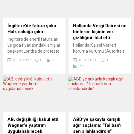
İngiltere’de fatura şoku:
Hollanda Vergi Dairesi on
Halk sokağa çıktı
binlerce kişinin veri
gizliliğini ihlal etti
İngiltere’de enerji faturaları
ve gıda fiyatlarındaki artışlar
Hollanda Kişisel Verileri
başkent Londra’da protesto
Koruma Kurumu (Autoriteit
edildi. Parlamento
Persoonsgegevens-AP),
13.02.2022
0
71
30.10.2021
0
Meydanı’nda bir araya gelen
Hollanda Vergi Dairesi’nin
151
çeşitli sivil toplumu
kara listeye aldığı on
kuruluşlarından göstericiler
binlerce kişinin veri
burada yapılan
güvenliğini ihlal ettiğini
konuşmaların ardından
bildirdi. Kurumun
Başbakanlık Ofisi 10
yayınladığı rapora ilişkin
Numara’ya yürüdü. Ellerinde
internet sitesinde yer alan
”Yüksek gaz fiyatlarını
basın açıklamasında,
durdurun” ve ”Maaşları ve
Dairenin yaklaşık 270 bin
destekleri arttırın, fiyatları
kişinin veri gizliliğini 7 yıl
AB, değişikliği kabul etti:
ABD’ye şakayla karışık
değil” yazılı pankartlar
boyunca ihlal ettiği belirtildi.
Wagner’e yaptırım
ağır suçlama: “Taliban’ı
taşıyan göstericiler,
Açıklamada, bu durumun
uygulanabilecek
sen silahlandırdın”