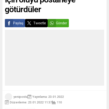
açıklıyor:...
götürdüler
Paylaş
Tweetle
Gönder
yeniposta
Yayınlama: 23.01.2022
Düzenleme: 23.01.2022 11:37
110