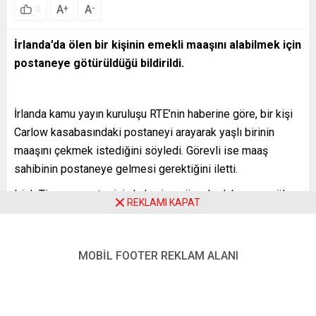
A
A
+
-
0
İrlanda’da ölen bir kişinin emekli maaşını alabilmek için
postaneye götürüldüğü bildirildi.
İrlanda kamu yayın kuruluşu RTE’nin haberine göre, bir kişi
Carlow kasabasındaki postaneyi arayarak yaşlı birinin
maaşını çekmek istediğini söyledi. Görevli ise maaş
sahibinin postaneye gelmesi gerektiğini iletti.
Irish Times gazetesinin haberine göre de daha sonra ölen
REKLAMI KAPAT
kişi diğer 2 adam tarafından maaşın verildiği gişeye
götürüldü.
MOBİL FOOTER REKLAM ALANI
Grubu gören bir personel destekle ayakta tutulan adamın
iyi olup olmadığını sordu. Bu soru üzerine, kimlikleri
açıklanmayan 2 kişi parayı alamadan adamı bırakıp
postaneden kaçtı.