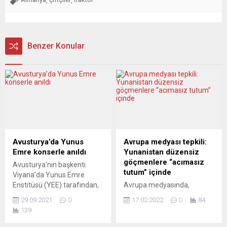
,
,
Benzer Konular
Avusturya’da Yunus
Avrupa medyası tepkili:
Emre konserle anıldı
Yunanistan düzensiz
göçmenlere “acımasız
Avusturya’nın başkenti
tutum” içinde
Viyana’da Yunus Emre
Enstitüsü (YEE) tarafından,
Avrupa medyasında,
700’üncü ölüm yıldönümü
Yunanistan’ın, Avrupa
29.09.2021
0
17.02.2022
0
84
nedeniyle büyük Türk şairi
ülkelerine iltica etmek
139
ve mutasavvıf Yunus
isteyen Fildişili Sahilli Sidy
Emre’nin eserlerinden
Keite ve Kamerunlu Didier