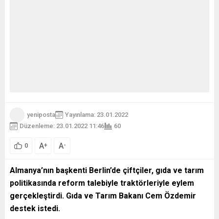
yeniposta
Yayınlama: 23.01.2022
Düzenleme: 23.01.2022 11:46
60
A
A
+
-
0
Almanya’nın başkenti Berlin’de çiftçiler, gıda ve tarım
politikasında reform talebiyle traktörleriyle eylem
gerçekleştirdi. Gıda ve Tarım Bakanı Cem Özdemir
destek istedi.