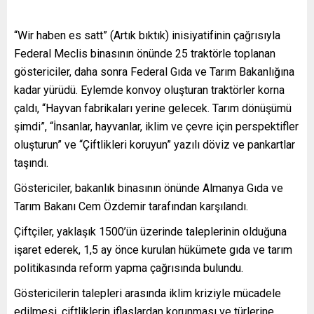
“Wir haben es satt” (Artık bıktık) inisiyatifinin çağrısıyla
Federal Meclis binasının önünde 25 traktörle toplanan
göstericiler, daha sonra Federal Gıda ve Tarım Bakanlığına
kadar yürüdü. Eylemde konvoy oluşturan traktörler korna
çaldı, “Hayvan fabrikaları yerine gelecek. Tarım dönüşümü
şimdi”, “İnsanlar, hayvanlar, iklim ve çevre için perspektifler
oluşturun” ve “Çiftlikleri koruyun” yazılı döviz ve pankartlar
taşındı.
Göstericiler, bakanlık binasının önünde Almanya Gıda ve
Tarım Bakanı Cem Özdemir tarafından karşılandı.
Çiftçiler, yaklaşık 1500’ün üzerinde taleplerinin olduğuna
işaret ederek, 1,5 ay önce kurulan hükümete gıda ve tarım
politikasında reform yapma çağrısında bulundu.
Göstericilerin talepleri arasında iklim kriziyle mücadele
edilmesi, çiftliklerin iflaslardan korunması ve türlerine