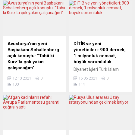
oluşan bir açık hava konseri
Martial Kouamou’nun
düzenlendi. Başkentin
ölümünden sorumlu olduğu
18’inci bölgesindeki
haberleri yer aldı. Der
Türkenschanz Parkı’nda
Spiegel’in Lighthouse
Yunus Emre Çeşmesi
Reports, Guardian ve
önünde düzenlenen
Mediapart ile ortaklaşa
konsere, Türkiye’nin Viyana
yaptığı haberde, Yunan Sahil
Avusturya’nın yeni
DİTİB ve yeni
Büyükelçisi Ozan Ceyhun,
Güvenliğinin geri itme
Başbakanı Schallenberg
yöneticileri: 900 dernek,
eşi Azize Ceyhun, Viyana
taktiklerini daha da ileriye
açık konuştu: “Tabii ki
1 milyonluk cemaat,
Başkonsolosu Asip Kaya,
götürerek yeni bir “acımasız
Kurz’la çok yakın
büyük sorumluluk
18....
tutum” içinde...
çalışacağım”
Diyanet İşleri Türk İslam
Avusturya’da yeni Başbakan
Birliği (DİTİB) 18. Olağan
12.10.2021
0
16.06.2021
0
Alexander Schallenberg,
Genel Kurul toplantısı ilk kez
100
114
selefi ve Halk Partisi (ÖVP)
dijital ortamda online
Genel Başkanı Sebastian
(çevrimiçi) olarak
Kurz’a yönelik suçlamaların
gerçekleştirildi. Genel Kurul’a
yanlış olduğunu savunarak
katılan Diyanet İşleri Başkanı
Kurz’la yakın çalışacağını
Prof. Dr. Ali Erbaş
söyledi. “Rüşvet, yolsuzluk
“Müslümanların
ve güveni kötüye kullanma”
anlaşmasında üzerimize
suçlamaları nedeniyle
büyük görevler düşüyor”