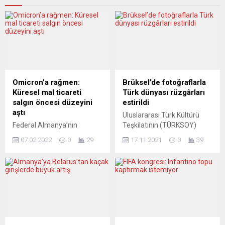
Omicron’a rağmen:
Brüksel’de fotoğraflarla
Küresel mal ticareti
Türk dünyası rüzgârları
salgın öncesi düzeyini
estirildi
aştı
Uluslararası Türk Kültürü
Federal Almanya’nın
Teşkilatının (TÜRKSOY)
dünyaca ünlü ekonomi
düzenlediği “Brüksel’de Hiva
07.02.2022
0
29
17.11.2021
0
39
enstitülerinden Kiel Dünya
Kültür Günleri” etkinliği
Ekonomisi Enstitüsü (IfW),
kapsamında, “2020 Türk
küresel mal ticaretinin
Dünyası Kültür Başkenti
konteyner darboğazına
Hiva’dan İzlenimler”
rağmen ocakta arttığını ve
fotoğraf sergisi açıldı.
salgın öncesi seviyesini
TÜRKSOY’un organize ettiği
aştığını belirtti. IfW, küresel
kültür etkinlikleri, Avrupa
mal ticaretine ilişkin analizini
Birliğinin (AB) başkenti