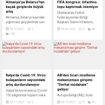
açıkladı. Küresel mal
Brüksel’de Türk dünyası
Almanya’ya Belarus’tan
FIFA kongresi: Infantino
ticaretinin artan Covid-19
rüzgârı estirirken halkların
kaçak girişlerde büyük
topu kaptırmak istemiyor
vaka sayıları ve devam eden
daha da yakınlaşması için
artış
Uluslararası Futbol
küresel arz darboğazlarına
önemli adımlar atılmasına
Almanya, Belarus kaynaklı
Federasyonları Birliği
rağmen ocakta yüzde 2,4...
da olanak sağladı. TOBB
sığınmacı geçişlerinde son
Başkanı Gianni Infantino,
Brüksel...
aylarda yaşanan patlama
Doha’daki FIFA Kongresi’nde
23.10.2021
0
05.04.2022
0
88
nedeniyle karşı önlemler
2023’te üçüncü dönem için
100
almak üzere harekete geçti.
aday olacağını ilan etti.
Ortadoğu’daki kriz
Basın pek etkilenmiş
bölgelerinden sığınmacıların
gözükmüyor ve Infation’nun
Belarus’a hava yoluyla
otokrasilerle arasına
taşınmasını önlemek için,
mesafe koymamasını
aralarında Türkiye’nin de
eleştiriyor. DIE PRESSE
bulunduğu çeşitli ülkelerle
(Avusturya) FUTBOL
görüşmeler yürütüldüğü
MAALESEF TALİ BİR
bildirildi. Federal Almanya
MESELE Die Presse, asıl
İtalya’da Covid-19: Virüs
AB’den ticari misilleme
İçişleri Bakanlığı’ndan
derdin spor değil, para
bulaşanların sayısındaki
mekanizması girişimi:
yapılan açıklamada Irak
olduğu eleştirisinde
artış durdurulamıyor
“Derhal müdahale”
hükümetinin de sığınmacı
bulunuyor: “Daha fazla...
geliyor
İtalya’da koronavirüs (Covid-
taşımacılığına karşı işbirliği
19) salgınında toplam vaka
Avrupa Birliği (AB), ticari
taahhüdünde bulunduğu...
sayısı 5 milyonu aştı. Sağlık
rakiplerine hızla ekonomik
29.11.2021
0
09.12.2021
0
57
Bakanlığının verilerine göre,
yaptırım olanağı sağlayacak