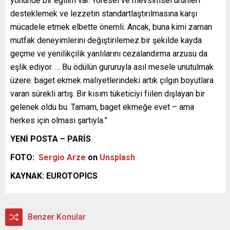
yönünde bir eğilim var. Yöresel ve mevsimsel ürünleri
desteklemek ve lezzetin standartlaştırılmasına karşı
mücadele etmek elbette önemli. Ancak, buna kimi zaman
mutfak deneyimlerini değiştirilemez bir şekilde kayda
geçme ve yenilikçilik yanlılarını cezalandırma arzusu da
eşlik ediyor. … Bu ödülün gururuyla asıl mesele unutulmak
üzere: baget ekmek maliyetlerindeki artık çılgın boyutlara
varan sürekli artış. Bir kısım tüketiciyi fiilen dışlayan bir
gelenek oldu bu. Tamam, baget ekmeğe evet – ama
herkes için olması şartıyla.”
YENİ POSTA – PARİS
FOTO:
Sergio Arze
on
Unsplash
KAYNAK: EUROTOPICS
Benzer Konular