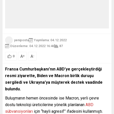
yeniposta
Yayınlama: 04.12.2022
Düzenleme: 04.12.2022 16:46
87
A
A
+
-
0
Fransa Cumhurbaşkanı’nın ABD’ye gerçekleştirdiği
resmi ziyarette, Biden ve Macron birlik duruşu
sergiledi ve Ukrayna’ya müşterek destek vaadinde
bulundu.
Buluşmanın hemen öncesinde ise Macron, yerli çevre
dostu teknoloji üreticilerine yönelik planlanan
ABD
sübvansiyonları
için “hayli agresif” ifadesini kullanmıştı.