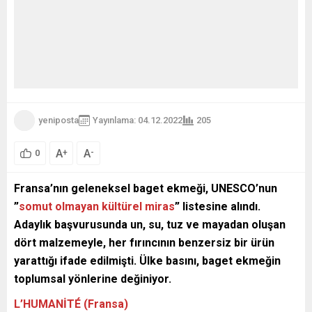
yeniposta
Yayınlama: 04.12.2022
205
A
A
+
-
0
Fransa’nın geleneksel baget ekmeği, UNESCO’nun
”
somut olmayan kültürel miras
” listesine alındı.
Adaylık başvurusunda un, su, tuz ve mayadan oluşan
dört malzemeyle, her fırıncının benzersiz bir ürün
yarattığı ifade edilmişti. Ülke basını, baget ekmeğin
toplumsal yönlerine değiniyor.
L’HUMANİTÉ (Fransa)