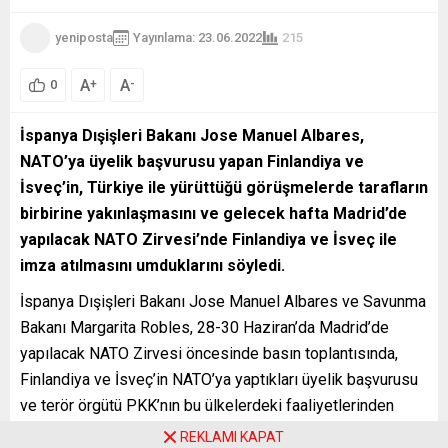
yeniposta
Yayınlama: 23.06.2022
215
A
A
+
-
0
İspanya Dışişleri Bakanı Jose Manuel Albares,
NATO’ya üyelik başvurusu yapan Finlandiya ve
İsveç’in, Türkiye ile yürüttüğü görüşmelerde tarafların
birbirine yakınlaşmasını ve gelecek hafta Madrid’de
yapılacak NATO Zirvesi’nde Finlandiya ve İsveç ile
imza atılmasını umduklarını söyledi.
İspanya Dışişleri Bakanı Jose Manuel Albares ve Savunma
Bakanı Margarita Robles, 28-30 Haziran’da Madrid’de
yapılacak NATO Zirvesi öncesinde basın toplantısında,
Finlandiya ve İsveç’in NATO’ya yaptıkları üyelik başvurusu
ve terör örgütü PKK’nın bu ülkelerdeki faaliyetlerinden
dolayı Türkiye’nin endişeleri hususunda görüşlerini
REKLAMI KAPAT