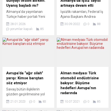
dünyayı teslim alırken:
Almanya’da işsiz sayısı
Uyanış başladı mı?
artmaya devam etti
Almanya’da yayınlanan
İşsizlik rakamları, Federal İş
Türkçe haber portalı Yeni
Ajansı Başkanı Andrea
Posta gazetesinin YouTube
Nahles’e göre, işgücü
28.01.2026
30.09.2022
0
88
kanalındaki Avrupa Yakası
piyasasında bir istikrarsızlık
yorumlar kapalı
85
programında Avrupa’da
anlamına gelmiyor.
görev yapan Türk
Almanya’da işsiz sayısı,
gazeteciler son gelişmeleri
Ukrayna’dan gelen
farklı yorumlarla aktarmaya
göçmenlerin işgücü
devam ediyor. Bugün
piyasasına katılımının
yayınlanan programda
devam etmesi nedeniyle
gazeteciler İrlanda’dan
eylülde 14 bin artarak 2
Çağdaş Gökbel, İsveç’ten
milyon 510 bine yükseldi.
Seda Şanlıer ve İtalya’dan
Almanya Federal İş Ajansı
Avrupa’da “ağır silah”
Alman medyası Türk
Birgül Göker Perdusa güncel
(BA), işsizlik rakamlarına
yarışı: Kimse barıştan
otomobil endüstrisine
uluslararası gelişmelere
ilişkin eylül ayı verilerini
söz etmiyor
bakıyor: Büyüme
ilişkin Almanya’dan gazeteci
açıkladı. Buna göre,...
hedefleri Avrupa’nın
Savaş bütün ilişkilerin
Işın Ertürk’ün sorularını
radarında
gözden geçirilmesine yol
değerlendirdi....
açıyor. Yeni ve çok tehlikeli
Almanya’nın önde gelen
21.01.2023
0
83
10.07.2021
0
85
sürprizlerin mümkün
gazetelerinden Frankfurter
olduğunu düşünenlerin
Allgemeine Zeitung (FAZ),