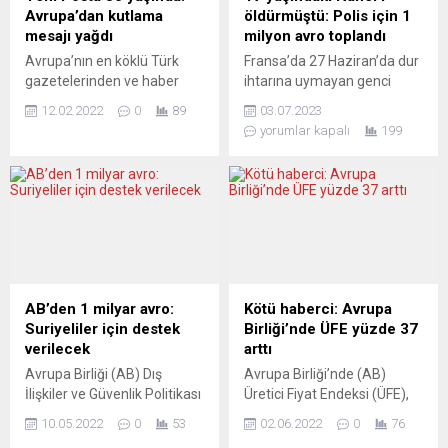
Avrupa’dan kutlama
öldürmüştü: Polis için 1
mesajı yağdı
milyon avro toplandı
Avrupa’nın en köklü Türk
Fransa’da 27 Haziran’da dur
gazetelerinden ve haber
ihtarına uymayan genci
portallarından Yeni Posta’ya
öldüren polis için, bir aşırı
12.02.2022
0
89
03.07.2023
kuruluşunun 30’uncu yılı
sağcının başlattığı bağış
yorumlar kapalı
199
dolayısıyla Avrupa’dan
kampanyasında şimdiye
kutlama mesajı yağdı.
kadar 1 milyon eurodan
Federal Almanya’da Yeni
fazla para toplandı. 27
Posta gazetesi bağımsız,
Haziran Salı günü, polisin
özgürlükçü ve aydınlanmacı
dur ihtarına uymayan,
bir formatla 1992 yılından
akabinde yaşadığı
bu yana yayın hayatını
kovalamaca sonunda aracı
sürdürüyor. Türk ve Alman
durdurulan ve otomobilin
tarafından, kuruluşunun
kontağını kapatmak yerine
AB’den 1 milyar avro:
Kötü haberci: Avrupa
30’uncu yılı nedeniyle
gaza basarak uzaklaşmak
Suriyeliler için destek
Birliği’nde ÜFE yüzde 37
gazeteye siyaset, kültür
istediği sırada polisin
verilecek
arttı
sanat, iş dünyası,...
ateşlediği...
Avrupa Birliği (AB) Dış
Avrupa Birliği’nde (AB)
İlişkiler ve Güvenlik Politikası
Üretici Fiyat Endeksi (ÜFE),
Yüksek Temsilcisi Josep
enerji fiyatlarındaki artışın
10.05.2022
0
53
02.06.2022
0
76
Borrell, AB’nin Suriyeliler için
etkisiyle nisan ayında geçen