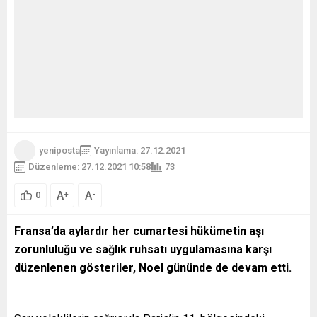
yeniposta
Yayınlama: 27.12.2021
Düzenleme: 27.12.2021 10:58
73
A
A
+
-
0
Fransa’da aylardır her cumartesi hükümetin aşı
zorunluluğu ve sağlık ruhsatı uygulamasına karşı
düzenlenen gösteriler, Noel gününde de devam etti.