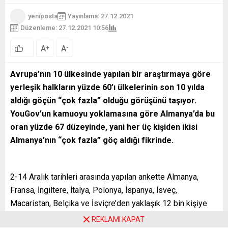
yeniposta
Yayınlama: 27.12.2021
Düzenleme: 27.12.2021 10:56
61
A
A
+
-
Avrupa’nın 10 ülkesinde yapılan bir araştırmaya göre
yerleşik halkların yüzde 60’ı ülkelerinin son 10 yılda
aldığı göçün “çok fazla” olduğu görüşünü taşıyor.
YouGov’un kamuoyu yoklamasına göre Almanya’da bu
oran yüzde 67 düzeyinde, yani her üç kişiden ikisi
Almanya’nın “çok fazla” göç aldığı fikrinde.
2-14 Aralık tarihleri arasında yapılan ankette Almanya,
Fransa, İngiltere, İtalya, Polonya, İspanya, İsveç,
Macaristan, Belçika ve İsviçre’den yaklaşık 12 bin kişiye
sorular yöneltildi.
REKLAMI KAPAT