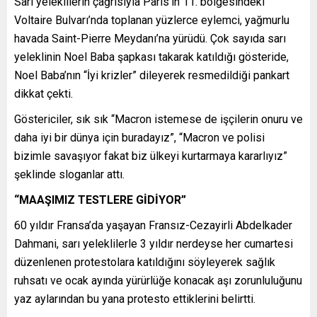
Sarı yeleklilerin çağrısıyla Paris’in 11. bölgesindeki
Voltaire Bulvarı’nda toplanan yüzlerce eylemci, yağmurlu
havada Saint-Pierre Meydanı’na yürüdü. Çok sayıda sarı
yeleklinin Noel Baba şapkası takarak katıldığı gösteride,
Noel Baba’nın “İyi krizler” dileyerek resmedildiği pankart
dikkat çekti.
Göstericiler, sık sık “Macron istemese de işçilerin onuru ve
daha iyi bir dünya için buradayız”, “Macron ve polisi
bizimle savaşıyor fakat biz ülkeyi kurtarmaya kararlıyız”
şeklinde sloganlar attı.
“MAAŞIMIZ TESTLERE GİDİYOR”
60 yıldır Fransa’da yaşayan Fransız-Cezayirli Abdelkader
Dahmani, sarı yeleklilerle 3 yıldır nerdeyse her cumartesi
düzenlenen protestolara katıldığını söyleyerek sağlık
ruhsatı ve ocak ayında yürürlüğe konacak aşı zorunluluğunu
yaz aylarından bu yana protesto ettiklerini belirtti.​​​​​​​