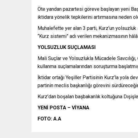
Öte yandan pazartesi göreve başlayan yeni Başb
iktidara yönelik tepkilerini artırmasına neden ol
Muhalefette yer alan 3 parti, Kurz’un yolsuzl
“Kurz sistemi” adı verilen mekanizmasının hâlâ 
YOLSUZLUK SUÇLAMASI
Mali Suçlar ve Yolsuzlukla Mücadele Savcılığı,
kullanma suçlamalarından soruşturma başlatmış
İktidar ortağı Yeşiller Partisinin Kurz’la yola
partinin meclis başkanlığı görevini sürdüreceğin
Kurz’dan boşalan başbakanlık koltuğuna Dışişler
YENİ POSTA – VİYANA
FOTO: A.A