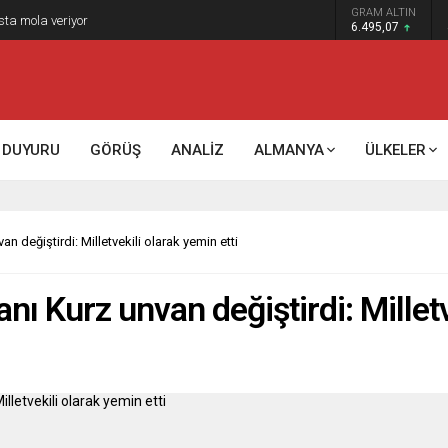
GRAM ALTIN
k kontrol mü, kolonializm mi?
6.495,07
DUYURU
GÖRÜŞ
ANALİZ
ALMANYA
ÜLKELER
 değiştirdi: Milletvekili olarak yemin etti
ı Kurz unvan değiştirdi: Milletv