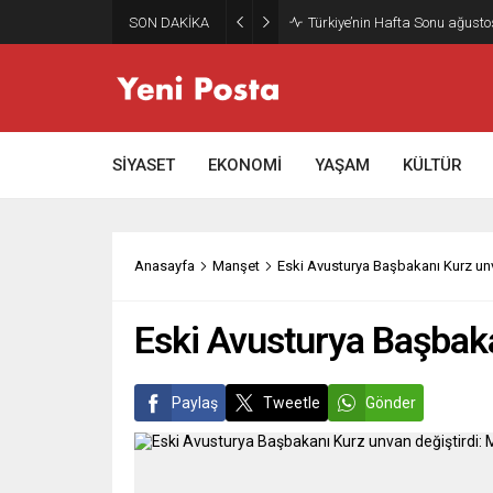
SON DAKİKA
Gazze’nin geleceği: Teknokrati
SİYASET
EKONOMİ
YAŞAM
KÜLTÜR
Anasayfa
Manşet
Eski Avusturya Başbakanı Kurz unvan
Eski Avusturya Başbakan
Paylaş
Tweetle
Gönder