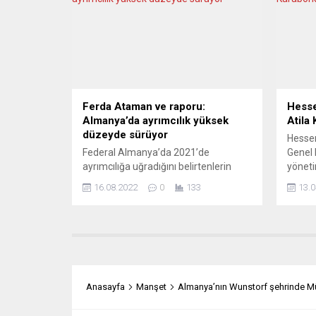
Walter Steinmeier, Solingen kentinde
verdi.
29 Mayıs 1993’te ırkçılar tarafından
yaşam 
kundaklanan evlerinde çıkan yangında
yardım
ailesinin 5 ferdini yitiren Mevlüde
kurumu
Genç’in...
Ferda Ataman ve raporu:
Hesse
Almanya’da ayrımcılık yüksek
Atila
düzeyde sürüyor
Hesse
Federal Almanya’da 2021’de
Genel 
ayrımcılığa uğradığını belirtenlerin
yöneti
sayısının 5 bin 167 olduğu bildirildi.
Atila 
16.08.2022
0
133
13.0
Federal Ayrımcılıkla Mücadele Dairesi
gerçek
Başkanı Ferda Ataman, başkent
ardınd
Berlin’de düzenlediği basın
Ceylan
toplantısında, 2021 ayrımcılık
üye Be
raporunu açıkladı. Tartışmalı bir süreç
kurulu
sonunda geçen ay bu göreve atanan
Esad Ş
Ataman, Alman anayasasının
derneği
Anasayfa
Manşet
Almanya’nın Wunstorf şehrinde Mü
“cinsiyet, din, dünya görüşü, ırk, cinsel
yönelim ve Yahudi düşmanlığı”...