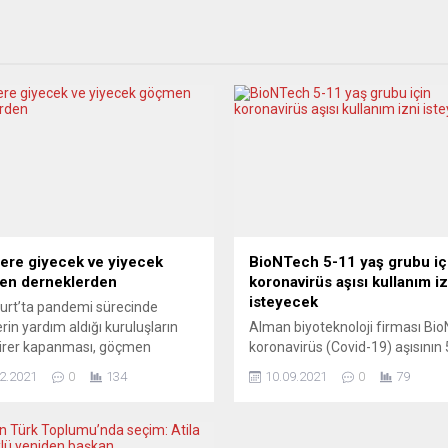
lere giyecek ve yiyecek
BioNTech 5-11 yaş grubu iç
en derneklerden
koronavirüs aşısı kullanım iz
isteyecek
urt’ta pandemi sürecinde
erin yardım aldığı kuruluşların
Alman biyoteknoloji firması Bi
birer kapanması, göçmen
koronavirüs (Covid-19) aşısının 5
lerini harekete geçirdi.
yaş grubu çocuklarda kullanım iz
2.2021
0
134
10.09.2021
0
79
e’den gençlerin kurduğu Libra
gelecek haftalarda yetkili mak
ere kışın ihtiyaç duydukları
başvuracağını açıkladı. Alman “
k dağıtımı yaparken, Eritre
Spiegel” dergisine konuşan
i gençler de yine Libra ile yemek
BioNTech’in kurucuları Prof. Dr.