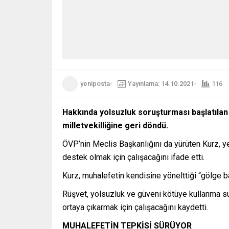
yeniposta
Yayınlama: 14.10.2021
116
Hakkında yolsuzluk soruşturması başlatılan
milletvekilliğine geri döndü.
ÖVP’nin Meclis Başkanlığını da yürüten Kurz, y
destek olmak için çalışacağını ifade etti.
Kurz, muhalefetin kendisine yönelttiği “gölge b
Rüşvet, yolsuzluk ve güveni kötüye kullanma su
ortaya çıkarmak için çalışacağını kaydetti.
MUHALEFETİN TEPKİSİ SÜRÜYOR