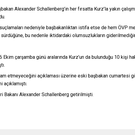
akan Alexander Schallenberg’in her fırsatta Kurz’la yakın çalışm
du.
uk suçlamaları nedeniyle başbakanlıktan istifa etse de hem ÖVP
sürdüğüne, bu nedenle iktidardaki olumsuzlukların giderilmediğin
 6 Ekim çarşamba günü aralarında Kurz’un da bulunduğu 10 kişi ha
tı.
 devam etmeyeceğini açıklaması üzerine eski başbakan cumartesi gö
i açıklamıştı.
i Bakanı Alexander Schallenberg getirilmişti.