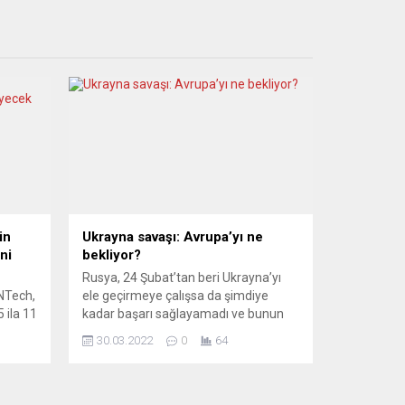
in
Ukrayna savaşı: Avrupa’yı ne
ni
bekliyor?
Rusya, 24 Şubat’tan beri Ukrayna’yı
oNTech,
ele geçirmeye çalışsa da şimdiye
 ila 11
kadar başarı sağlayamadı ve bunun
ni için
korkunç insani sonuçları oldu. Rusya
30.03.2022
0
64
amlara
ve Ukrayna İstanbul’da olası bir
Der
ateşkesi müzakere ederken, Avrupa
basını savaş sonrası süreç için farklı
 Uğur
senaryolar yazıyor. EESTİ PÄEVALEHT