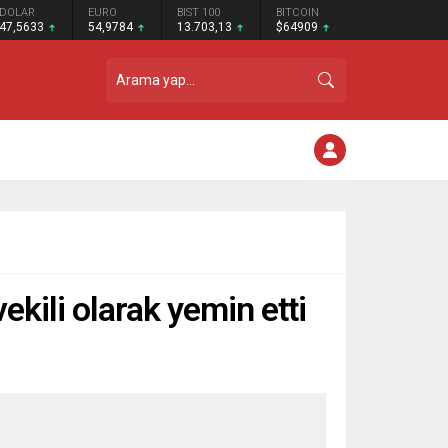
DOLAR
EURO
BIST 100
BITCOIN
47,5633
54,9784
13.703,13
$64909
ekili olarak yemin etti