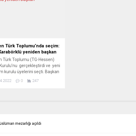
 Göçmen dernekler, pandemide
Şahin ve Dr. Özlem Türeci, 12 yaş
koşulları ağırlaşan evsizlere
çocuklara koronavirüs aşısı
 eli uzatıyor. Kültür ve eğitim
yapılmasına ilişkin çalışmalar
 KUBİ’nin yabancı...
hakkında bilgi verdi. Gelecek...
n Türk Toplumu’nda seçim:
 Karabörklü yeniden başkan
n Türk Toplumu (TG-Hessen)
Kurulu’nu gerçekleştirdi ve yeni
m kurulu üyelerini seçti. Başkan
Karabörklü tarafından
4.2022
0
247
leştirilen açılış konuşmasının
an yönetim kurulu üyesi Demir
, eski Başkan Erhan Songün ve
sra Gültekin seçim divan
na seçildiler. Genel sekreter M.
ahin tarafından katılımcılara
n son dört yıllık faaliyet...
slüman mezarlığı açıldı