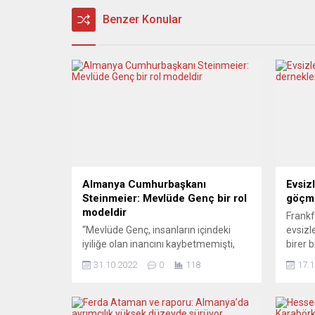
Benzer Konular
Almanya Cumhurbaşkanı
Evsiz
Steinmeier: Mevlüde Genç bir rol
göçm
modeldir
Frankf
“Mevlüde Genç, insanların içindeki
evsizl
iyiliğe olan inancını kaybetmemişti,
birer 
bunu yapmak için her türlü nedeni
dernek
31.10.2022
0
118
17.1
olmasına rağmen. Bu da onu
Türkiy
ülkemizdeki tüm insanlar için bir rol
evsizl
model haline getirmektedir.” Federal
giyece
Almanya Cumhurbaşkanı Frank-
kökenl