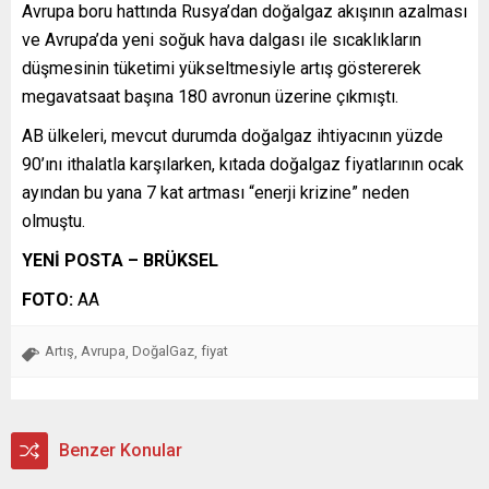
Avrupa boru hattında Rusya’dan doğalgaz akışının azalması
ve Avrupa’da yeni soğuk hava dalgası ile sıcaklıkların
düşmesinin tüketimi yükseltmesiyle artış göstererek
megavatsaat başına 180 avronun üzerine çıkmıştı.
AB ülkeleri, mevcut durumda doğalgaz ihtiyacının yüzde
90’ını ithalatla karşılarken, kıtada doğalgaz fiyatlarının ocak
ayından bu yana 7 kat artması “enerji krizine” neden
olmuştu.
YENİ POSTA – BRÜKSEL
FOTO:
AA
Artış
Avrupa
DoğalGaz
fiyat
,
,
,
Benzer Konular