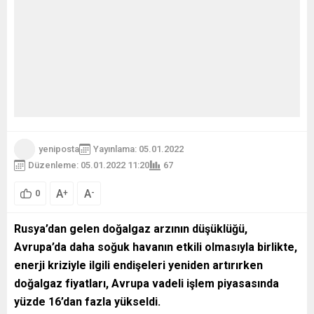
yeniposta
Yayınlama: 05.01.2022
Düzenleme: 05.01.2022 11:20
67
A
A
+
-
0
Rusya’dan gelen doğalgaz arzının düşüklüğü,
Avrupa’da daha soğuk havanın etkili olmasıyla birlikte,
enerji kriziyle ilgili endişeleri yeniden artırırken
doğalgaz fiyatları, Avrupa vadeli işlem piyasasında
yüzde 16’dan fazla yükseldi.