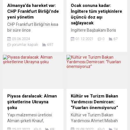
sağ popülist Almanya için
sürdüğü Almanya, son
Almanya’da hareket var:
Ocak sonuna kadar:
Alternatif (AfD) partisinin...
günlerde çeşitli skandallarla
CHP Frankfurt Birliği’nde
İngiltere tüm yetişkinlere
çalkalanıyor. Bunlardan bir
yeni yönetim
üçüncü doz aşı
bölümünün merkezinde,
sağlayacak
CHP Frankfurt Birliği’nin kısa
Türkiye kökenli politikacılara
bir süre önce
İngiltere Başbakanı Boris
yönelik...
gerçekleştirilen genel
Johnson, koronavirüsün
05.06.2024
01.12.2021
0
67
kurulunda seçilen yeni
(Covid-19) Omicron
yorumlar kapalı
697
yönetimin tanışma
varyantına karşı ocak ayının
toplantısında, önümüzdeki
sonuna kadar tüm
dönem faaliyetlerinin
yetişkinlere üçüncü doz
yanısıra Avrupa
güçlendirici aşıları sağlamayı
Parlamentosu seçimlerine
amaçladıklarını bildirdi.
ilişkin yaklaşımlar da
Boris Johnson,
konuşuldu. CHP Frankfurt
İngiltere Sağlık Bakanı Sajid
Birliği’nin yeni başkanı
Javid ve İngiltere Ulusal
Serdal Üngör, Frankfurt ve
Sağlık Hizmeti (NHS) İcra
Piyasa daralacak: Alman
Kültür ve Turizm Bakan
çevresinde faaliyet
Kurulu Başkanı Amanda
şirketlerine Ukrayna
Yardımcısı Demircan:
gösteren göçmen
Pritchard ile Omicron
şoku
“Fuarları önemsiyoruz”
örgütlerinin de davetli
varyantı konusundaki son
Yapı malzemesi üreticisi
Kültür ve Turizm Bakan
olduğu toplantıda öncelikli
gelişmelere ilişkin basın
Alman şirketi Knauf,
Yardımcısı Ahmet Misbah
hedeflerinin CHP’nin
toplantısı...
Ukrayna’daki fabrikasını
Demircan, açılışına
Almanya’daki oylarını
25.02.2022
0
69
23.03.2022
0
74