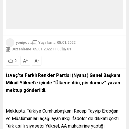
yeniposta
Yayınlama: 05.01.2022
Düzenleme: 05.01.2022 11:06
81
A
A
+
-
0
İsveç’te Farklı Renkler Partisi (Nyans) Genel Başkanı
Mikail Yüksel’e içinde “Ülkene dön, pis domuz” yazan
mektup gönderildi.
Mektupta, Türkiye Cumhurbaşkanı Recep Tayyip Erdoğan
ve Müslümanları aşağılayan ırkçı ifadeler de dikkati çekti.
Türk asıllı siyasetçi Yüksel, AA muhabirine yaptığı