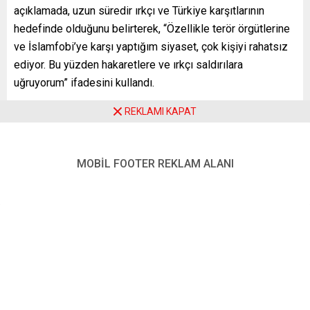
açıklamada, uzun süredir ırkçı ve Türkiye karşıtlarının
hedefinde olduğunu belirterek, “Özellikle terör örgütlerine
ve İslamfobi’ye karşı yaptığım siyaset, çok kişiyi rahatsız
ediyor. Bu yüzden hakaretlere ve ırkçı saldırılara
uğruyorum” ifadesini kullandı.
Önceden de ırkçı mektuplar aldığını aktaran Yüksel, “Bu,
REKLAMI KAPAT
bizim için normale döndü, benim burada siyaset yapmamı
istemiyorlar. Bu mektupta da olduğu gibi ırkçı çevreler ve
Türkiye karşıtları, benim Türkiye’ye dönmemi istiyorlar.
MOBİL FOOTER REKLAM ALANI
Mektupta, ‘Ülkene dön, pis domuz’ yazılmış, bana ırkçı
hakaretlerde bulunmuşlar. Cumhurbaşkanı Erdoğan’a
hakaret etmişler. Polise ihbarda bulunduk bakalım
arkasından ne çıkacak“ diye konuştu.
Daha önce Yüksel’i ölümle tehdit eden 19 yaşındaki bir
kişi, 26 Mayıs’ta Göteborg Mahkemesi tarafından 5 bin
kron cezaya çarptırılmıştı.