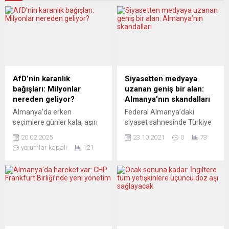
AfD’nin karanlık
Siyasetten medyaya
bağışları: Milyonlar
uzanan geniş bir alan:
nereden geliyor?
Almanya’nın skandalları
Almanya’da erken
Federal Almanya’daki
seçimlere günler kala, aşırı
siyaset sahnesinde Türkiye
sağcı Almanya için
kökenli politikacıların ağırlığı,
20.02.2025
23.10.2021
0
73
Alternatif (AfD) partisi, şoke
dolayısıyla uğradıkları
yorumlar kapalı
121
edici bir bağış skandalıyla
haksızlıklar da artık gözden
sarsılıyor. Gizemli bir Alman
kaçmıyor. BirGün yazarı
milyarderin 2 milyon avroyu
Gürsel Köksal, Cem Özdemir
aşan bağışı, partinin finansal
ile Aydan Özoğuz
kaynaklarını sorgulatan bir
örneklerine değindi ve
gölge düşürdü. 23 Şubat’ta
medyadaki bir skandalı
yapılacak Federal Meclis
hatırlattı. Yeni hükümet
seçimleri öncesi, bu skandal,
kurma hazırlıklarının