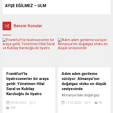
AYŞE EĞİLMEZ – ULM
Benzer Konular
Frankfurt’ta
Adım adım gerileme
tiyatroseverler bir araya
sürüyor: Almanya’nın
geldi: Yönetmen Hilal
doğalgaz stoku en düşük
Saral ve Kubilay
seviyesinde
Karslıoğlu ile tiyatro
Almanya’daki doğal gaz
”8. Frankfurt Türk Tiyatro
depolama tesislerinde
09.06.2022
0
15.02.2022
0
93
Festivali” kapsamında
doluluk oranı yüzde 33
493
İstanbul Devlet Tiyatrosu
seviyesine geriledi. Ülkede