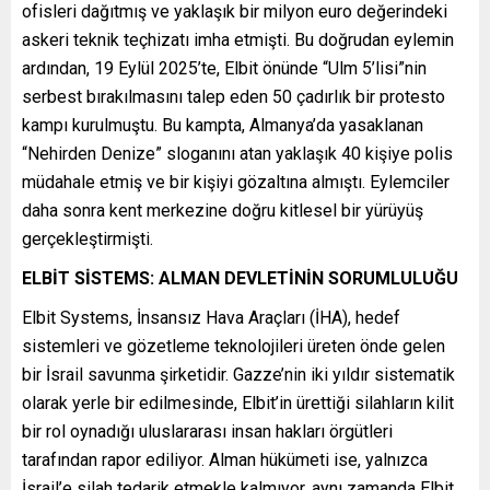
ofisleri dağıtmış ve yaklaşık bir milyon euro değerindeki
askeri teknik teçhizatı imha etmişti. Bu doğrudan eylemin
ardından, 19 Eylül 2025’te, Elbit önünde “Ulm 5’lisi”nin
serbest bırakılmasını talep eden 50 çadırlık bir protesto
kampı kurulmuştu. Bu kampta, Almanya’da yasaklanan
“Nehirden Denize” sloganını atan yaklaşık 40 kişiye polis
müdahale etmiş ve bir kişiyi gözaltına almıştı. Eylemciler
daha sonra kent merkezine doğru kitlesel bir yürüyüş
gerçekleştirmişti.
ELBİT SİSTEMS: ALMAN DEVLETİNİN SORUMLULUĞU
Elbit Systems, İnsansız Hava Araçları (İHA), hedef
sistemleri ve gözetleme teknolojileri üreten önde gelen
bir İsrail savunma şirketidir. Gazze’nin iki yıldır sistematik
olarak yerle bir edilmesinde, Elbit’in ürettiği silahların kilit
bir rol oynadığı uluslararası insan hakları örgütleri
tarafından rapor ediliyor. Alman hükümeti ise, yalnızca
İsrail’e silah tedarik etmekle kalmıyor, aynı zamanda Elbit