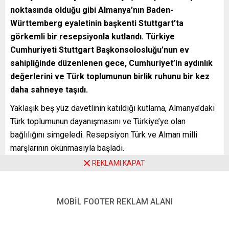
noktasında olduğu gibi Almanya’nın Baden-
Württemberg eyaletinin başkenti Stuttgart’ta
görkemli bir resepsiyonla kutlandı. Türkiye
Cumhuriyeti Stuttgart Başkonsolosluğu’nun ev
sahipliğinde düzenlenen gece, Cumhuriyet’in aydınlık
değerlerini ve Türk toplumunun birlik ruhunu bir kez
daha sahneye taşıdı.
Yaklaşık beş yüz davetlinin katıldığı kutlama, Almanya’daki
Türk toplumunun dayanışmasını ve Türkiye’ye olan
bağlılığını simgeledi. Resepsiyon Türk ve Alman milli
marşlarının okunmasıyla başladı.
REKLAMI KAPAT
Salondaki atmosfer, Atatürk’ün “Yurtta sulh, cihanda sulh”
ilkesini hatırlatan bir barış ve dostluk duygusuyla
yankılandı.
MOBİL FOOTER REKLAM ALANI
CUMHURBAŞKANI ERDOĞAN’DAN