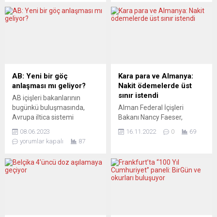
Müdürü Kubilay Karslıoğlu,
gaz depolama tesislerinin
yönetmen Hilal Saral ve
doluluk oranı genellikle
Tiyatro Frankfurt Genel
kasım aylarında yüzde 90’a
Sanat Yönetmeni ve
ulaşırken, Kasım 2021’de
Festival Başkanı Kamil
enerji krizi nedeniyle bu oran
Kellecioğlu söyleşiye konuk
yüzde 77 seviyesinde kaldı.
oldu. Frankfurt Gallus
Rusya’nın Ukrayna’yı olası
Theater’de gerçekleştirilen
işgaline ilişkin endişeler
AB: Yeni bir göç
Kara para ve Almanya:
etkinlikte konuşan
enerji kaynakları üzerinde
anlaşması mı geliyor?
Nakit ödemelerde üst
Kellecioğlu, etkinliğe destek
baskı oluştururken, 14 Şubat
sınır istendi
AB içişleri bakanlarının
ve sponsor olan herkese
itibarıyla Almanya’da...
bugünkü buluşmasında,
Alman Federal İçişleri
teşekkür etti. Kamil
Avrupa iltica sistemi
Bakanı Nancy Faeser,
Kellecioğlu, disiplinli
reformu ana hatlarına
Almanya’da varlıkların
olmayan bir kişinin...
08.06.2023
16.11.2022
0
69
kavuşabilir. Ancak sunulan
gizlenmesini zorlaştırmak
yorumlar kapalı
87
öneriler yine de tartışmalı,
için nakit ödemelerde
zira kalıcı sığınma ihtimali
sınırlama getirilmesi
olmayan göçmenlere karşı
gerektiğini belirtti. Sosyal
daha katı düzenlemeler
Demokrasi Partili (SPD)
öngörülüyor. Ayrıca, mülteci
Bakan Nancy Faeser,
kabul ederek ya da mali
Federal Kriminal Polis
yardım sağlayarak AB’nin
Dairesi’nin (BKA)
dış sınırlarındaki çok sayıda
Wiesbaden’deki sonbahar