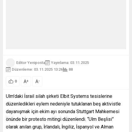
Editor Yeniposta
Yayınlama: 03.11.2025
Düzenleme: 03.11.2025 13:26
88
A
A
+
-
0
Ulm’daki İsrail silah şirketi Elbit Systems tesislerine
düzenledikleri eylem nedeniyle tutuklanan beş aktivistle
dayanışmak için ekim ayı sonunda Stuttgart Mahkemesi
önünde bir protesto mitingi düzenlendi. “Ulm Beşlisi”
olarak anılan grup, İrlandalı, İngiliz, İspanyol ve Alman