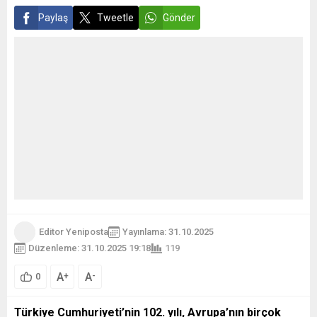
Paylaş
Tweetle
Gönder
Editor Yeniposta
Yayınlama: 31.10.2025
Düzenleme: 31.10.2025 19:18
119
A
A
+
-
0
Türkiye Cumhuriyeti’nin 102. yılı, Avrupa’nın birçok