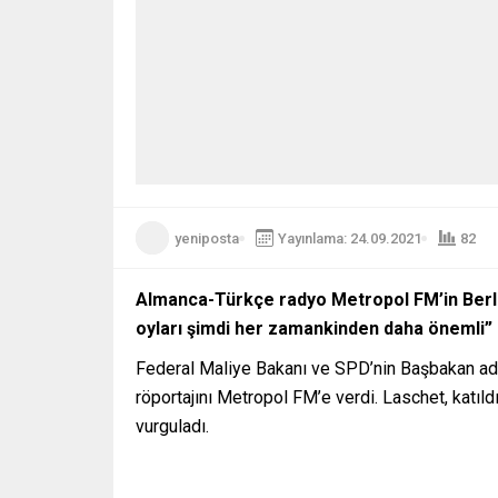
yeniposta
Yayınlama: 24.09.2021
82
Almanca-Türkçe radyo Metropol FM’in Berli
oyları şimdi her zamankinden daha önemli” 
Federal Maliye Bakanı ve SPD’nin Başbakan ada
röportajını Metropol FM’e verdi. Laschet, katıl
vurguladı.