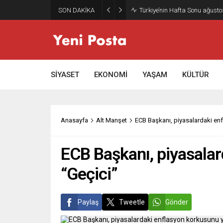
SON DAKİKA
Gazze’nin geleceği: Teknokrati
SİYASET
EKONOMİ
YAŞAM
KÜLTÜR
Anasayfa
Alt Manşet
ECB Başkanı, piyasalardaki enf
ECB Başkanı, piyasalar
“Geçici”
Paylaş
Tweetle
Gönder