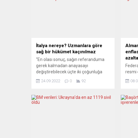
İtalya nereye? Uzmanlara göre
Alman
sağ bir hükümet kaçınılmaz
enflas
azalt
“En olası sonuç, sağın referanduma
gerek kalmadan anayasayı
Feder
değiştirebilecek üçte iki çoğunluğa
resmi 
sahip olmasa da, sağlam bir merkez
ölçüde
24.09.2022
0
92
08.0
sağ hükümet çıkarmasıdır.” İtalya’da
enflas
uzmanlar, genel seçimden sağın
frenle
zaferle çıkabileceği, ancak gücünün
hüküme
parlamentonun her iki kanadında elde
enerji 
edeceği sandalye sayısına bağlı
önlem 
olduğu görüşünde birleşti. Floransa
meclis
Üniversitesi ve özel LUISS Üniversitesi
Bakanı
ortak araştırma...
ilişki
algıla