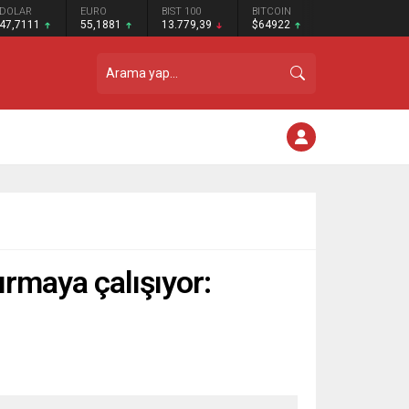
DOLAR
EURO
BIST 100
BITCOIN
47,7111
55,1881
13.779,39
$64922
ırmaya çalışıyor: