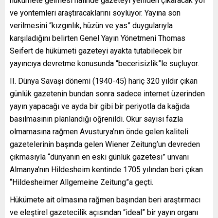
hükümete gelmesi halinde gazeteyi yeniden çıkaracak yol
ve yöntemleri araştıracaklarını söylüyor. Yayına son
verilmesini “kızgınlık, hüzün ve yas” duygularıyla
karşıladığını belirten Genel Yayın Yönetmeni Thomas
Seifert de hükümeti gazeteyi ayakta tutabilecek bir
yayıncıya devretme konusunda “becerisizlik”le suçluyor.
II. Dünya Savaşı dönemi (1940-45) hariç 320 yıldır çıkan
günlük gazetenin bundan sonra sadece internet üzerinden
yayın yapacağı ve ayda bir gibi bir periyotla da kağıda
basılmasının planlandığı öğrenildi. Okur sayısı fazla
olmamasına rağmen Avusturya’nın önde gelen kaliteli
gazetelerinin başında gelen Wiener Zeitung’un devreden
çıkmasıyla “dünyanın en eski günlük gazetesi” unvanı
Almanya’nın Hildesheim kentinde 1705 yılından beri çıkan
“Hildesheimer Allgemeine Zeitung”a geçti.
Hükümete ait olmasına rağmen başından beri araştırmacı
ve eleştirel gazetecilik açısından “ideal” bir yayın organı