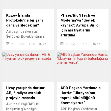
Kuzey İrlanda
Pfizer/BioNTech ve
Protokolü’ne bir şans
Moderna’ya “dev ek
daha verilecek mi?
kaynak”: Avrupa Birliği
için aşı fiyatlarını
AB başmüzakerecisi
artırdılar
Šefčovič, Büyük Britanya
Dışişleri Bakanı Cleverly ve
Pfizer/BioNTech ve
14.01.2023
0
76
02.08.2021
0
46
Kuzey İrlanda Bakanı
Moderna’nın, Avrupa Birliği
Heaton-Harris, pazartesi
(AB) ile yapılan son
günü gerçekleştirdikleri bir
anlaşmada yeni tip
buluşmada Kuzey İrlanda ile
koronavirüs aşısı fiyatlarını
İrlanda arasındaki mal
yükselttiği ortaya çıktı. Bu
trafiğine ilişkin veri
adım, milyarlık siparişler
paylaşımında bulunmak
nedeniyle, söz konusu
konusunda uzlaşıya varmış
şirketlere devasa boyutlarda
görünüyor. Buluşmanın
bir ek kaynak aktarımı
Uzay yarışında durum:
ABD Başkan Yardımcısı
ardından yapılan ortak
anlamına geliyor. Financial
AB, 6 milyar avroluk
Harris: “Ukrayna’nın
açıklamada, uzlaşının Kuzey
Times’ın haberine göre,
projeyle masada
toprak bütünlüğünü
İrlanda Protokolü
Pfizer/BioNTech’in bir dozu
önemsiyoruz“
Avrupa Birliği (AB), iç
müzakereleri için “yeni bir
için fiyat 15,50 avrodan
iletişimin güvenliğini
ABD Başkan Yardımcısı
temel” teşkil ettiği ifade...
19,50 avroya çıkarıldı. Daha