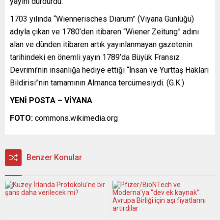
yayını durdurdu.
1703 yılında “Wiennerisches Diarum” (Viyana Günlüğü)
adıyla çıkan ve 1780’den itibaren “Wiener Zeitung” adını
alan ve dünden itibaren artık yayınlanmayan gazetenin
tarihindeki en önemli yayın 1789’da Büyük Fransız
Devrimi’nin insanlığa hediye ettiği “İnsan ve Yurttaş Hakları
Bildirisi”nin tamamının Almanca tercümesiydi. (G.K.)
YENİ POSTA – VİYANA
FOTO:
commons.wikimedia.org
Benzer Konular