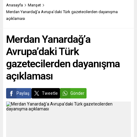
savaşçının yüksek
kentinde toplanan
Anasayfa
Manşet
hassasiyetli silahla yok
eylemciler, bazı mesleklere
Merdan Yanardağ’a Avrupa’daki Türk gazetecilerden dayanışma
edildiğini söyledi.
getirilen aşı zorunluluğu ve
açıklaması
Konaşenkov, Rus askeri
Covid-19 sağlık ruhsatı
güçlerinin, Rusya-Ukrayna
uygulamasını 7 hafta
Merdan Yanardağ’a
savaşındaki eylemleri
sonudur protesto ediyor.
konusunda bilgi
Paris’te 5...
Avrupa’daki Türk
paylaşımında...
gazetecilerden dayanışma
açıklaması
Paylaş
Tweetle
Gönder