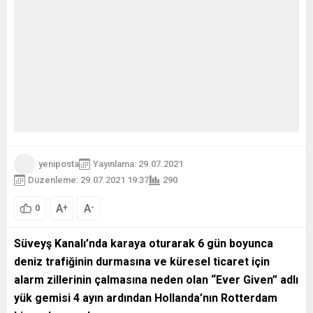
yeniposta
Yayınlama: 29.07.2021
Düzenleme: 29.07.2021 19:37
290
A
A
+
-
0
Süveyş Kanalı’nda karaya oturarak 6 gün boyunca
deniz trafiğinin durmasına ve küresel ticaret için
alarm zillerinin çalmasına neden olan “Ever Given” adlı
yük gemisi 4 ayın ardından Hollanda’nın Rotterdam