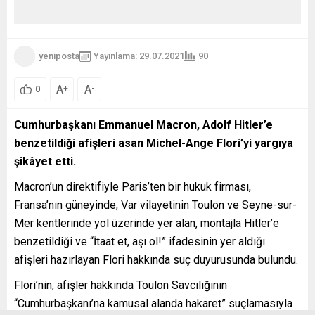
yeniposta
Yayınlama: 29.07.2021
90
A
A
+
-
0
Cumhurbaşkanı Emmanuel Macron, Adolf Hitler’e
benzetildiği afişleri asan Michel-Ange Flori’yi yargıya
şikâyet etti.
Macron’un direktifiyle Paris’ten bir hukuk firması,
Fransa’nın güneyinde, Var vilayetinin Toulon ve Seyne-sur-
Mer kentlerinde yol üzerinde yer alan, montajla Hitler’e
benzetildiği ve “İtaat et, aşı ol!” ifadesinin yer aldığı
afişleri hazırlayan Flori hakkında suç duyurusunda bulundu.
Flori’nin, afişler hakkında Toulon Savcılığının
“Cumhurbaşkanı’na kamusal alanda hakaret” suçlamasıyla