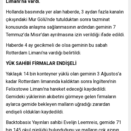
Limanı’na vardı.
Hollanda basınında yer alan haberde, 3 aydan fazla kanalın
çıkışındaki Mur Gölü’nde tutulduktan sonra tazminat
konusunda anlaşma sağlanmasının ardından geminin 7
Temmuz’da Mısır’dan ayrılmasına izin verildiği ifade edildi.
Haberde 4 ay gecikmeli de olsa geminin bu sabah
Rotterdam Limanı’na vardığı belirtildi.
YÜK SAHİBİ FİRMALAR ENDİŞELİ
Yaklaşık 14 bin konteyner yüklü olan geminin 3 Ağustos’a
kadar Rotterdam limanında kaldıktan sonra İngiltere’nin
Felixstowe Limanı’na hareket edeceği kaydedildi.
Gemideki yüklerinin akıbetini görmeye gelen firmaların
aylarca gemide bekleyen malların uğradığı zarardan
endişeli oldukları kaydedildi.
Backtobasix Yayınları sahibi Evelijn Leemreis, gemide 71
bin 145 okul günlüğü bulunduğunu ve malların çok azının