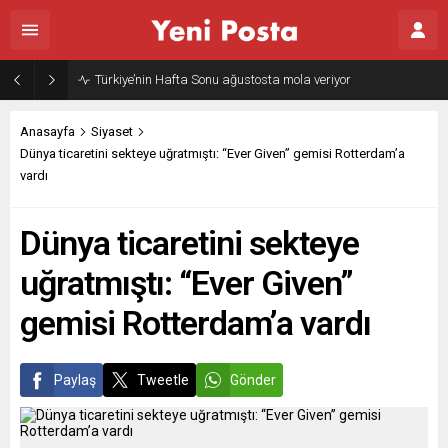
Gazze’nin geleceği: Teknokratik kontrol mü, kolonializm mi?
Anasayfa
Siyaset
Dünya ticaretini sekteye uğratmıştı: “Ever Given” gemisi Rotterdam’a
vardı
Dünya ticaretini sekteye
uğratmıştı: “Ever Given”
gemisi Rotterdam’a vardı
Paylaş
Tweetle
Gönder