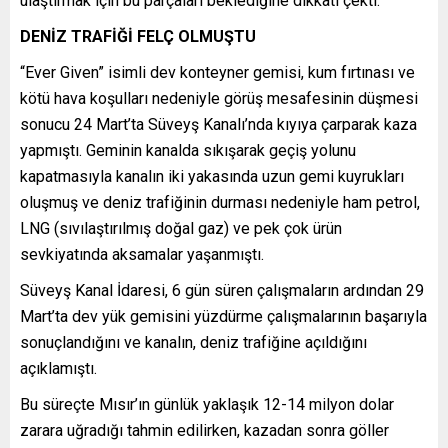
ulaştırmak için bu parçaları beklediğine dikkati çekti.
DENİZ TRAFİĞİ FELÇ OLMUŞTU
“Ever Given” isimli dev konteyner gemisi, kum fırtınası ve
kötü hava koşulları nedeniyle görüş mesafesinin düşmesi
sonucu 24 Mart’ta Süveyş Kanalı’nda kıyıya çarparak kaza
yapmıştı. Geminin kanalda sıkışarak geçiş yolunu
kapatmasıyla kanalın iki yakasında uzun gemi kuyrukları
oluşmuş ve deniz trafiğinin durması nedeniyle ham petrol,
LNG (sıvılaştırılmış doğal gaz) ve pek çok ürün
sevkiyatında aksamalar yaşanmıştı.
Süveyş Kanal İdaresi, 6 gün süren çalışmaların ardından 29
Mart’ta dev yük gemisini yüzdürme çalışmalarının başarıyla
sonuçlandığını ve kanalın, deniz trafiğine açıldığını
açıklamıştı.
Bu süreçte Mısır’ın günlük yaklaşık 12-14 milyon dolar
zarara uğradığı tahmin edilirken, kazadan sonra göller