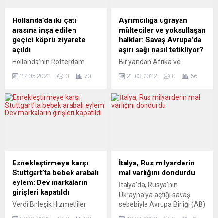
Hollanda’da iki çatı
Ayrımcılığa uğrayan
arasına inşa edilen
mülteciler ve yoksullaşan
geçici köprü ziyarete
halklar: Savaş Avrupa’da
açıldı
aşırı sağı nasıl tetikliyor?
Hollanda’nın Rotterdam
Bir yandan Afrika ve
kentinde, Rotterdamse
Ortadoğu’dan gelen
27.05.2022
0
70
21.03.2022
0
66
Dakendagen Vakfınca bu yıl
göçmenleri karşılamakta
altıncı kez düzenlenecek
zorluk çeken ve mülteci
“Açık Çatı Günleri” etkinliği
krizine bir türlü çözüm
kapsamında iki çatı arasına
bulamayan diğer taraftan
inşa edilen geçici köprü
salgınla birlikte ekonomisi
ziyarete açıldı. Etkinlik
darbe alan Avrupa’da savaş
kapsamında, ilk defa iki çatı
aşırı sağı nasıl tetikliyor?
arasına inşa edilen geçici
Birinci sınıf mülteci kim ikinci
köprüye ve kentin bazı
sınıf sığınmacı kim? Medya
Esnekleştirmeye karşı
İtalya, Rus milyarderin
çatılarına çıkma imkanı
ve siyaset savaşa tek yanlı
Stuttgart’ta bebek arabalı
mal varlığını dondurdu
bulan ziyaretçiler, kenti ve
ve yüzeysel mi yaklaşıyor?
eylem: Dev markaların
İtalya’da, Rusya’nın
manzarayı izledi.
Ukrayna’dan göç...
girişleri kapatıldı
Ukrayna’ya açtığı savaş
Ziyaretçiler, çatıların...
Verdi Birleşik Hizmetliler
sebebiyle Avrupa Birliği (AB)
Sendikası üyeleri dünyaca
tarafından uygulanan