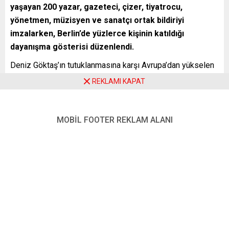
yaşayan 200 yazar, gazeteci, çizer, tiyatrocu,
yönetmen, müzisyen ve sanatçı ortak bildiriyi
imzalarken, Berlin’de yüzlerce kişinin katıldığı
dayanışma gösterisi düzenlendi.
Deniz Göktaş’ın tutuklanmasına karşı Avrupa’dan yükselen
tepki her geçen saat büyüyor.
REKLAMI KAPAT
“Deniz Göktaş Serbest Bırakılsın” başlığıyla beş dilde
yayımlanan ortak açıklama, kısa sürede Avrupa’nın en geniş
MOBİL FOOTER REKLAM ALANI
katılımlı kültür ve sanat dayanışmalarından birine dönüştü.
İlk imzacı listesinin kamuoyuyla paylaşılmasının ardından
sosyal medya üzerinden onlarca yeni isim “Ben de
imzalıyorum” diyerek çağrıya katıldı.
Aradan geçen kısa sürede imzacı sayısı 200’e ulaştı.
Almanya, Belçika, Hollanda, Avusturya, İsveç, İrlanda, İtalya,
Norveç, Polonya, Fransa ve İngiltere’de yaşayan
gazeteciler, yazarlar, şairler, karikatüristler, tiyatro