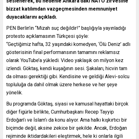
seslenerek, bu nedenle Ankara’daki NATO zirvesine
bizzat katılımdan vazgeçmesinden memnuniyet
duyacaklarını açıkladı.
PEN Berlin’in “Mizah suç değildir!” başlığıyla yayınladığı
protesto açıklamasının Türkçesi şöyle:
“Geçtiğimiz hafta, 32 yaşındaki komedyen, ‘Ölü Deniz’ adlı
gösterisinin final performansının tamamını reklamsız
olarak YouTube’a yükledi. Video yaklaşık on milyon kez
izlendi. Göktaş, kendi kuşağının sesi. Şakaları, hicvin tam
da olması gerektiği gibi. Kendisine ve geldiği Alevi-solcu
topluluğa da dahil olmak üzere herkese ve her şeye
yönelik.
Bu programda Göktaş, siyasi ve kamusal hayattaki birçok
diğer figürle birlikte, Cumhurbaşkanı Recep Tayyip
Erdoğan’ı ve İslam’ı da konu alıyor. Ama halkı kışkırtıcı bir
biçimde değil, aksine zekice bir şekilde. Ancak, Erdoğan
rejiminde iktidardakileri eleştirmek, hele ki onlarla ilgili