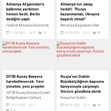
kuruluşu YouGov’un son
iklim değişikliğiyle mücadele
Almanya Afganistan’a
Almanya’nın savaş
anketine göre, akıllı...
programına ilişkin
kalkınma yardımını
hedefi: “Rusya
değerlendirmelerde
hemen kesti: Berlin
kazanmamalı, Ukrayna
bulundu. Ülkesinin iklimi
dediğini yaptı
başarılı olmalı”
koruma konusunda çok
Federal Almanya Ekonomik
Almanya Başbakanı Olaf
kapsamlı bir görevle karşı
İşbirliği ve Kalkınma Bakanı
Scholz, Rusya ile Ukrayna
karşıya olduğunu belirten
17.08.2021
0
70
20.05.2022
0
80
Gerd Müller, kalkınma için
arasındaki savaşta
Habeck,...
işbirliği çerçevesinde
Rusya’nın kazanmamasını
bölgede hizmet veren
ve Ukrayna’nın başarılı
uzmanların da ülke dışına
olmasını hedeflediklerini
güvenli bir biçimde
söyledi. Olaf Scholz, Federal
çıkarılması için çalıştıklarını
Meclis’te yaptığı
bildirdi. Federal Almanya,
konuşmada, Avrupa
Taliban iktidarına tepki
Birliği’nin (AB) son yıllarda
olarak, daha önce ilan ettiği
çeşitli zorlukların ve krizlerin
DİTİB Kuzey Bavyera
Rusya’nın Dublin
şekilde, bu devlete yapılan
üstesinden geldiğini belirtti.
hareketlenecek: Yeni
Büyükelçiliğinin kapısına
kalkınma yardımını
Rusya ile Ukrayna arasındaki
yönetim, yeni projeler
kamyonuyla çarpmıştı:
durdurduğunu açıkladı.
savaşa işaret eden Scholz,
Sürücü gözaltına alındı
DİTİB Kuzey Bavyera Eyalet
Federal Kalkınma Bakanı
bu savaşın kuşkusuz bu
Birliği Başkanı Cankurt,
Rusya’nın Dublin
Gerd Müller,...
zorlukların en büyüğü...
“Ateşten gömlek giydik,
Büyükelçiliğinin kapısına
24.01.2022
0
08.03.2022
0
48
sorumluluk aldık ve yeni
kamyonuyla çarpan
414