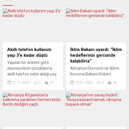
Akıllı telefon kullanım
İklim Bakanı uyardı: “İklim
yaşı 3’e kadar düştü
hedeflerinin gerisinde
kalabiliriz“
Yapılan bir ankete göre
ebeveynlerin çocuklarına
Almanya Ekonomi ve İklimi
akıllı telefon satın aldığı yaş
Koruma Bakanı Robert
3’e kadar indi. Anne ve
Habeck, daha fazla önlem
27.11.2021
0
57
12.01.2022
0
56
babaların yarısı ise akıllı
alınmaması halinde
telefon için 6-11 yaşı
Almanya’nın 2030 iklimi
öngörüyor. Çocuklar kaç
koruma hedeflerinin
yaşından itibaren akıllı
arkasında kalacağı
telefon sahibi olmalı? Bu
uyarısında bulundu. Robert
soru dünyanın her yerinde
Habeck, Berlin’de
ebeveynleri meşgul ediyor.
düzenlediği basın
Alman kamuoyu araştırma
toplantısında, Almanya’nın