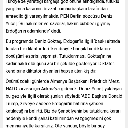
Türkiye’de yarattığı kargaşa göz önüne alındığında, tutuklu
yargılama kararının bizzat cumhurbaşkanı tarafından
emredildiği varsayılmalıdır. PEN Berlin sözcüsü Deniz
Yücel, ‘Bu hakimler ve savcılar, hakim cübbesi giymiş
Erdoğan’ın adamlarıdır’ dedi.
Bu programda Deniz Göktaş, Erdoğan’la ilgili ‘baskı altında
tutulan bir diktatörden’ ‘kendisiyle barışık bir diktatöre
dönüşüm’ esprisi yapmıştı. Tutuklanması, Göktaş’ın ne
kadar haklı olduğunu acı bir şekilde gösteriyor. Diktatör,
kendisine diktatör diyenleri hapse atan kişidir.
Önümüzdeki günlerde Almanya Başbakanı Friedrich Merz,
NATO zirvesi için Ankara’ya gidecek. Deniz Yücel, yaklaşan
bu geziyle ilgili olarak şunları söyledi: ‘ABD Başkanı Donald
Trump, zirveye sadece Erdoğan’ın hatırına şahsen
katılacağını belirtti. Biz de Şansölyenin bu tutuklama kararı
nedeniyle kendi şahsi katılımından vazgeçmesini çok
memnuniyetle karşılarız. Öte yandan, böyle bir şey