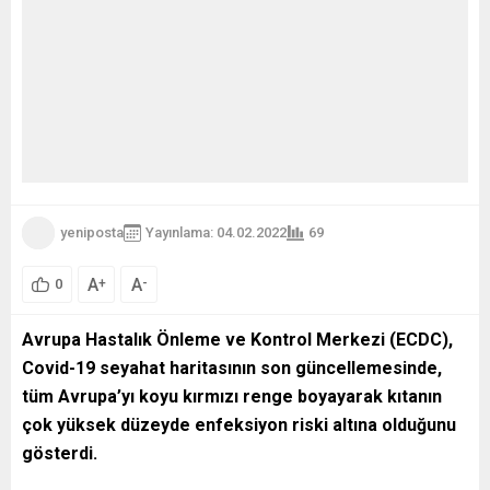
yeniposta
Yayınlama: 04.02.2022
69
A
A
+
-
0
Avrupa Hastalık Önleme ve Kontrol Merkezi (ECDC),
Covid-19 seyahat haritasının son güncellemesinde,
tüm Avrupa’yı koyu kırmızı renge boyayarak kıtanın
çok yüksek düzeyde enfeksiyon riski altına olduğunu
gösterdi.