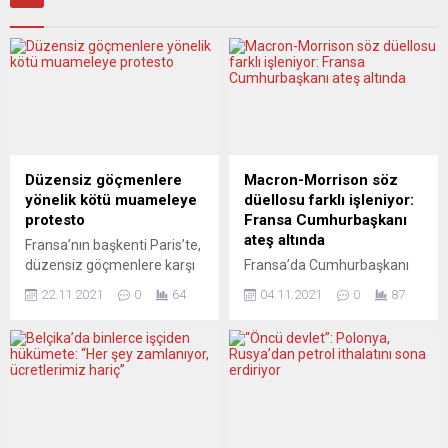
Düzensiz göçmenlere
Macron-Morrison söz
yönelik kötü muameleye
düellosu farklı işleniyor:
protesto
Fransa Cumhurbaşkanı
ateş altında
Fransa’nın başkenti Paris’te,
düzensiz göçmenlere karşı
Fransa’da Cumhurbaşkanı
yapılan kötü muamelenin
Emmanuel Macron ile
22.11.2021
0
64
04.11.2021
0
87
son bulması için protesto
Avustralya Başbakanı Scott
düzenlendi. Düzensiz
Morrison arasında denizaltı
göçmenlere yönelik çalışma
anlaşmasının iptali
yapan birçok derneğin
konusunda son günlerde
çağrısıyla Paris’in 19’uncu
yaşanan söz düellosu
bölgesinde Jean Jaures
üzerine ülkede bazı medya
Caddesi’nde toplanan
kuruluşları Macron’u
eylemciler, Cumhuriyet
eleştirirken, iktidar yanlısı