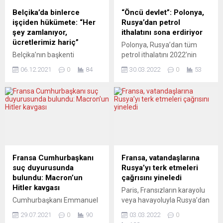
Meydanı’na yürüdü. Eyleme
olduğu bilinen basın yayın
Belçika’da binlerce
“Öncü devlet”: Polonya,
İstanbul doğumlu Fransız
organları “karşılıklı atışmayı”
işçiden hükümete: “Her
Rusya’dan petrol
Senatör Esther
görmezden geldi. Paris ve
şey zamlanıyor,
ithalatını sona erdiriyor
Benbassa’nın yanı sıra
Canberra arasında
ücretlerimiz hariç”
Polonya, Rusya’dan tüm
refakatsız çocuk göçmenler
gerginliğe neden olan
Belçika’nın başkenti
petrol ithalatını 2022’nin
de katıldı. YENİ POSTA...
denizaltı krizi, halihazırda iki
Brüksel’de binlerce işçi,
sonuna kadar sona
ülke...
06.12.2021
0
84
30.03.2022
0
53
ücretlerin artırılmasına sınır
erdirmek için atacağı
getiren yasayı ve hayat
adımları duyurdu. Polonya
pahalılığını protesto etmek
Başbakanı Mateusz
için yürüyüş düzenledi.
Morawiecki, düzenlediği
Ülkenin farklı kentlerinden
basın toplantısında,
gelen işçiler, Brüksel’deki
Polonya’nın Rus petrolüne
Kuzey Tren İstasyonu
bağımlılığını büyük ölçüde
önünde toplanarak Merkez
azalttığını ve Rus enerji
İstasyona yürüdü. Yeşil ve
kaynaklarından kurtulmak
Fransa Cumhurbaşkanı
Fransa, vatandaşlarına
kırmızı şapkalar, maskeler
için Avrupa ülkeleri
suç duyurusunda
Rusya’yı terk etmeleri
ve montlar giyerek
arasındaki en radikal planı
bulundu: Macron’un
çağrısını yineledi
sendikalarını temsil eden
başlattığını söyledi. Petrol ve
Hitler kavgası
Paris, Fransızların karayolu
flamalarla trafiğe kapatılan
gaz ihracatından elde ettiği
Cumhurbaşkanı Emmanuel
veya havayoluyla Rusya’dan
geniş caddelerde yürüyen...
gelirin...
Macron, Adolf Hitler’e
ayrılmalarını tavsiye etti.
29.07.2021
0
90
03.03.2022
0
benzetildiği afişleri asan
Fransa Dışişleri