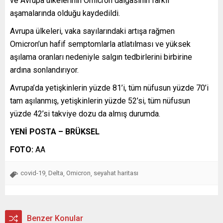
ve Avrupa ülkelerinin Omicron dalgasının farklı
aşamalarında olduğu kaydedildi.
Avrupa ülkeleri, vaka sayılarındaki artışa rağmen
Omicron’un hafif semptomlarla atlatılması ve yüksek
aşılama oranları nedeniyle salgın tedbirlerini birbirine
ardına sonlandırıyor.
Avrupa’da yetişkinlerin yüzde 81’i, tüm nüfusun yüzde 70’i
tam aşılanmış, yetişkinlerin yüzde 52’si, tüm nüfusun
yüzde 42’si takviye dozu da almış durumda.
YENİ POSTA – BRÜKSEL
FOTO:
AA
covid-19
Delta
Omicron
seyahat haritası
,
,
,
Benzer Konular