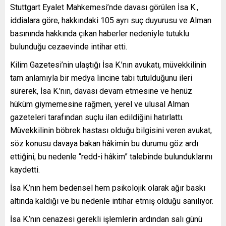
Stuttgart Eyalet Mahkemesi’nde davası görülen İsa K.,
iddialara göre, hakkındaki 105 ayrı suç duyurusu ve Alman
basınında hakkında çıkan haberler nedeniyle tutuklu
bulunduğu cezaevinde intihar etti.
Kilim Gazetesi’nin ulaştığı İsa K.’nın avukatı, müvekkilinin
tam anlamıyla bir medya lincine tabi tutulduğunu ileri
sürerek, İsa K.’nın, davası devam etmesine ve henüz
hüküm giymemesine rağmen, yerel ve ulusal Alman
gazeteleri tarafından suçlu ilan edildiğini hatırlattı.
Müvekkilinin böbrek hastası olduğu bilgisini veren avukat,
söz konusu davaya bakan hâkimin bu durumu göz ardı
ettiğini, bu nedenle “redd-i hâkim” talebinde bulunduklarını
kaydetti.
İsa K.’nın hem bedensel hem psikolojik olarak ağır baskı
altında kaldığı ve bu nedenle intihar etmiş olduğu sanılıyor.
İsa K.’nın cenazesi gerekli işlemlerin ardından salı günü