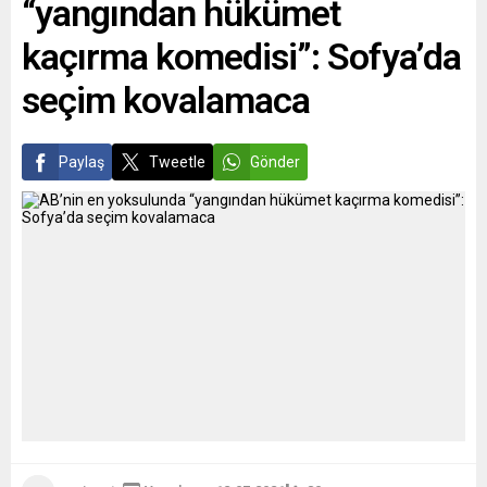
“yangından hükümet
başvurusunu kabul
etmesinin ardından
kaçırma komedisi”: Sofya’da
mahkeme önünde
açıklama...
seçim kovalamaca
Paylaş
Tweetle
Gönder