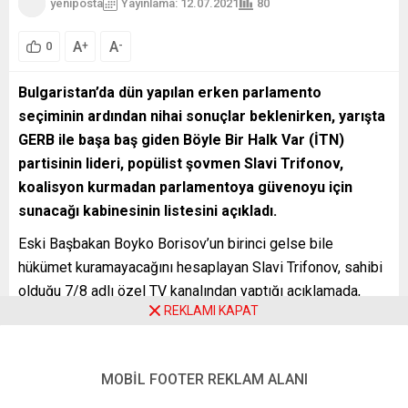
yeniposta
Yayınlama: 12.07.2021
80
A
A
+
-
0
Bulgaristan’da dün yapılan erken parlamento
seçiminin ardından nihai sonuçlar beklenirken, yarışta
GERB ile başa baş giden Böyle Bir Halk Var (İTN)
partisinin lideri, popülist şovmen Slavi Trifonov,
koalisyon kurmadan parlamentoya güvenoyu için
sunacağı kabinesinin listesini açıkladı.
Eski Başbakan Boyko Borisov’un birinci gelse bile
hükümet kuramayacağını hesaplayan Slavi Trifonov, sahibi
olduğu 7/8 adlı özel TV kanalından yaptığı açıklamada,
REKLAMI KAPAT
oluşturacakları 18 üyeli yeni hükümette, başbakan adayı
olarak eski bakanlardan Nikolay Vasilev’i göstereceklerini
bildirdi.
MOBİL FOOTER REKLAM ALANI
Dünyanın tanınmış 4 ayrı üniversitesinden diploması olan