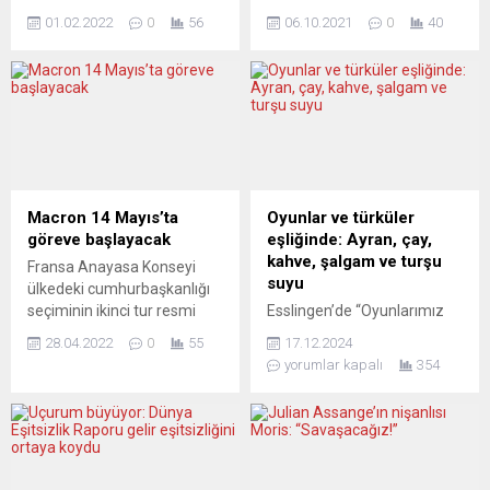
2014-2020 yılları arasında
Avrupa Oyunları’nın
01.02.2022
0
56
06.10.2021
0
40
kulüp başkanı olan Josep
(Trigames 2021) açılış töreni
Maria Bartomeu ve eski
gerçekleştirildi. Ferrara
yöneticilerin sorumlu
kentinde düzenlenen
olduğunu ileri sürdü.
oyunların açılış seremonisi
Barcelona Başkanı Joan
Paolo Mazza Stadı’nda
Laporta, kulübün ekonomik
gerçekleştirildi. Down
ve hukuki işlerden sorumlu
Sendromlular Avrupa
yönetim kurulu üyeleriyle
Oyunları 10 Ekim tarihine
basın toplantısı
kadar yapılacak.
Macron 14 Mayıs’ta
Oyunlar ve türküler
düzenleyerek, eski başkan
Organizasyonda Türkiye’yi
göreve başlayacak
eşliğinde: Ayran, çay,
Bartomeu ve yönetim kurulu
atletizm, futsal, judo,
kahve, şalgam ve turşu
Fransa Anayasa Konseyi
hakkında kulüp bütçesini
yüzme, basketbol, tenis ve
suyu
ülkedeki cumhurbaşkanlığı
haksız...
masa tenisi branşlarında
seçiminin ikinci tur resmi
Esslingen’de “Oyunlarımız
toplam 63 sporcu temsil
sonuçlarını açıkladı.
ve Türkülerimiz Eşliğinde
edecek....
28.04.2022
0
55
17.12.2024
Anayasa Konseyinden
Geleneksel İçeceklerimizin
yorumlar kapalı
354
yapılan açıklamaya göre,
Tanıtımı” adlı bir etkinlik
Fransa Cumhurbaşkanı
düzenlendi. Burcu ve
Emmanuel Macron yüzde
Aytekin Nezor çiftinin
58,55’le seçimi kazanırken,
organize ettiği geceye
aşırı sağcı Marine Le Pen
Stuttgart Türk Halk Oyunları
oyların yüzde 41,45’ini aldı.
Topluluğu (SUTHOT) ve