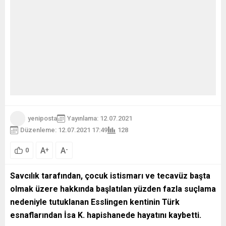
yeniposta
Yayınlama: 12.07.2021
Düzenleme: 12.07.2021 17:49
128
A
A
+
-
0
Savcılık tarafından, çocuk istismarı ve tecavüz başta
olmak üzere hakkında başlatılan yüzden fazla suçlama
nedeniyle tutuklanan Esslingen kentinin Türk
esnaflarından İsa K. hapishanede hayatını kaybetti.