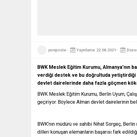
yeniposta
Yayınlama: 22.08.2021
Düzen
BWK Meslek Eğitim Kurumu, Almanya’nın başke
verdiği destek ve bu doğrultuda yetiştirdiğ
devlet dairelerinde daha fazla göçmen kökenl
BWK Meslek Eğitim Kurumu, Berlin Uyum, Çalışm
geçiriyor. Böylece Alman devlet dairelerinin bel
BWK’nın müdürü ve sahibi Nihat Sorgeç, Berlin m
dilleri konuşan elemanların başarısı fark edildi