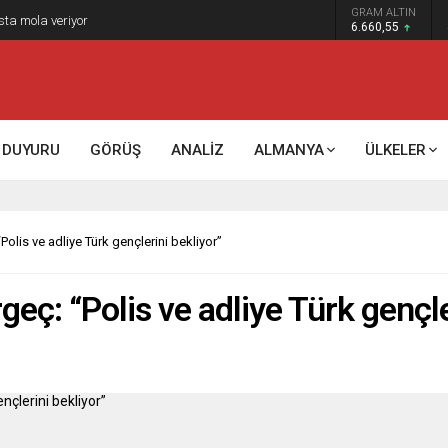
GRAM ALTIN
k kontrol mü, kolonializm mi?
6.660,55
DUYURU
GÖRÜŞ
ANALİZ
ALMANYA
ÜLKELER
lis ve adliye Türk gençlerini bekliyor”
ç: “Polis ve adliye Türk gençle