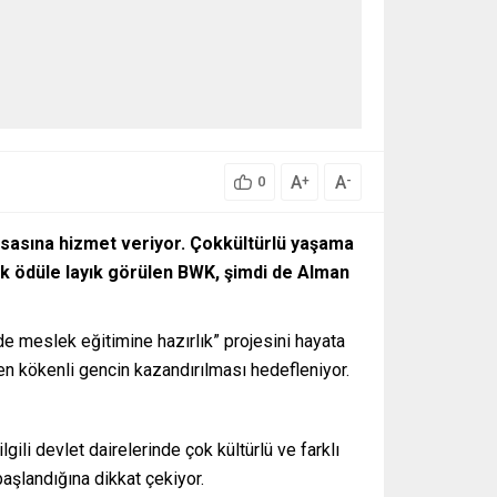
A
A
+
-
0
yasasına hizmet veriyor. Çokkültürlü yaşama
ok ödüle layık görülen BWK, şimdi de Alman
 meslek eğitimine hazırlık” projesini hayata
men kökenli gencin kazandırılması hedefleniyor.
li devlet dairelerinde çok kültürlü ve farklı
başlandığına dikkat çekiyor.