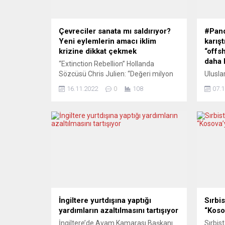
Çevreciler sanata mı saldırıyor?
#Pand
Yeni eylemlerin amacı iklim
karış
krizine dikkat çekmek
“offsh
daha 
“Extinction Rebellion” Hollanda
Sözcüsü Chris Julien: “Değeri milyon
Ulusla
dolarları aşan tabloların zarar
Konsor
16.11.2022
0
108
07.1
gördüğünü ve tahrip edildiğini
(Pando
görenlerin duygularını harekete
araştı
geçirerek onlara şu soruyu
kamuoy
sordurmaya çalışıyoruz: Paha
İpek ve
biçilemez değerde olan dünyanın
ile es
gözlerinizin önünde yok oluşunu
politi
görmek size neler hissettiriyor?” Son
Öymen 
dönemlerde sanat eserlerini hedef
Papers
alarak toplumda büyük ses getiren
göster
eylemlerde bulunan...
danışm
İngiltere yurtdışına yaptığı
Sırbi
yardımların azaltılmasını tartışıyor
“Koso
İngiltere’de Avam Kamarası Başkanı
Sırbi