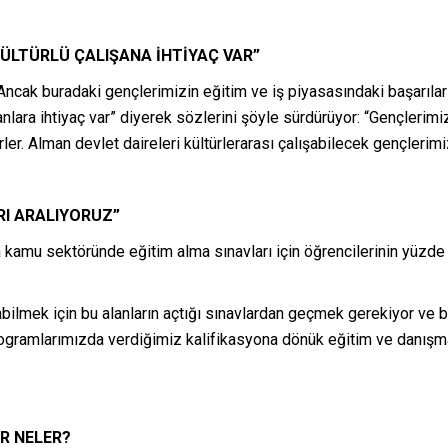
KÜLTÜRLÜ ÇALIŞANA İHTİYAÇ VAR”
Ancak buradaki gençlerimizin eğitim ve iş piyasasındaki başarıla
şanlara ihtiyaç var” diyerek sözlerini şöyle sürdürüyor: “Gençlerim
rler. Alman devlet daireleri kültürlerarası çalışabilecek gençlerimiz
RI ARALIYORUZ”
kamu sektöründe eğitim alma sınavları için öğrencilerinin yüzde 9
alabilmek için bu alanların açtığı sınavlardan geçmek gerekiyor ve 
Programlarımızda verdiğimiz kalifikasyona dönük eğitim ve danış
R NELER?