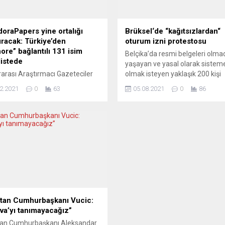
oraPapers yine ortalığı
Brüksel‘de “kağıtsızlardan“
tıracak: Türkiye’den
oturum izni protestosu
ore” bağlantılı 131 isim
Belçika’da resmi belgeleri olm
listede
yaşayan ve yasal olarak sisteme
rarası Araştırmacı Gazeteciler
olmak isteyen yaklaşık 200 kişi
siyumu (ICIJ), Pandora Papers
hükümeti protesto etti. Belçika
2.2021
0
63
05.08.2021
0
86
ra Belgeleri)
Kağıtsızlar Koordinasyonu (CSP)
rmasında yeni belgeleri
sivil toplum kuruluşunun çağrısı
una açıklıyor. İsimler arasında
üzerine yaklaşık 200 kişi, Brükse
 İnan Kıraç gibi “laik zenginler”
Avrupa Parlamentosu (AP) ön
ki Berlin Büyükelçisi ve CHP
yer alan Lüksemburg Meydanı’n
kacısı Onur Öymen’in oğlu Burak
araya geldi. Göstericiler, “Siyasi
de yer alıyor. Yeni Pandora
çıkmaz”, “Tek çözüm yasal
 araştırması, 31 ülkede faaliyet
düzenleme”...
en 14 “hukuk” ve “finansal
anlık”...
stan Cumhurbaşkanı Vucic:
va’yı tanımayacağız”
stan Cumhurbaşkanı Aleksandar