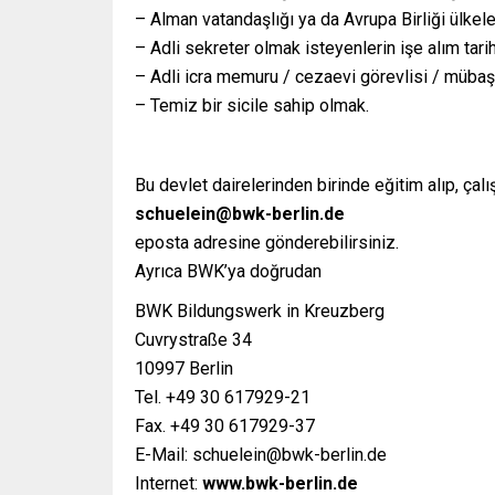
– Alman vatandaşlığı ya da Avrupa Birliği ülkel
– Adli sekreter olmak isteyenlerin işe alım tar
– Adli icra memuru / cezaevi görevlisi / mübaşi
– Temiz bir sicile sahip olmak.
Bu devlet dairelerinden birinde eğitim alıp, çal
schuelein@bwk-berlin.de
eposta adresine gönderebilirsiniz.
Ayrıca BWK’ya doğrudan
BWK Bildungswerk in Kreuzberg
Cuvrystraße 34
10997 Berlin
Tel. +49 30 617929-21
Fax. +49 30 617929-37
E-Mail:
schuelein@bwk-berlin.de
Internet:
www.bwk-berlin.de