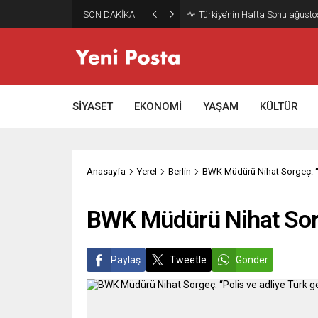
SON DAKİKA
Gazze’nin geleceği: Teknokrati
SİYASET
EKONOMİ
YAŞAM
KÜLTÜR
Anasayfa
Yerel
Berlin
BWK Müdürü Nihat Sorgeç: “Po
BWK Müdürü Nihat Sorge
Paylaş
Tweetle
Gönder