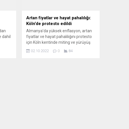
Artan fiyatlar ve hayat pahalılığı:
Köln’de protesto edildi
adan
Almanya’da yüksek enflasyon, artan
 dahil
fiyatlar ve hayat pahalılığını protesto
için Köln kentinde miting ve yürüyüş
düzenlendi. Köln şehir merkezinde bir
02.10.2022
0
84
 adlı
araya gelen yüzlerce protestocu,
“Yeter artık: Fiyatlar düşmek zorunda”
l’deki
temasıyla önce protesto gösterisi
ünde
düzenleyip konuşmalar yaptı, daha
da bir
sonra sloganlar atarak tarihi Köln
Katedrali’ne yürüdü. Artan enflasyon,
yükselen fiyatlar ve aşırı...