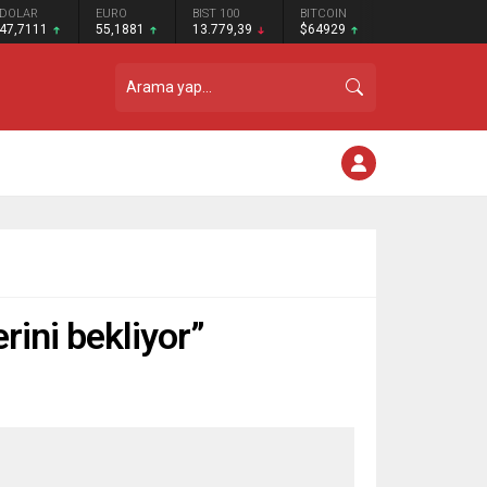
DOLAR
EURO
BIST 100
BITCOIN
47,7111
55,1881
13.779,39
$64929
rini bekliyor”