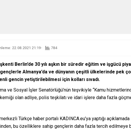
leme: 22.08.2021 21:19
784
nti Berlin’de 30 yılı aşkın bir süredir eğitim ve işgücü pi
i gençlerle Almanya’da ve dünyanın çeşitli ülkelerinde pek ç
i gencin yetiştirilebilmesi için kolları sıvadı.
a ve Sosyal İşler Senatörlüğü’nün teşvikiyle “Kamu hizmetlerinde
kemiği olan adliye, polis teşkilatı ve idari işlere daha fazla göç
erkezli Türkçe haber portalı KADINCA.eu’ya yaptığı açıklamada ilgi
ğinden, bu özelliklere sahip gençlerin daha fazla tercih edilmeye 