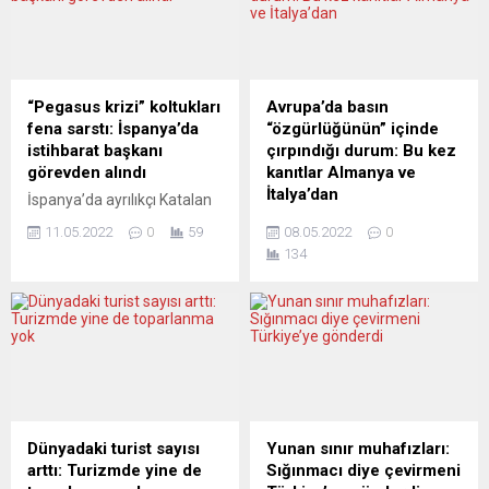
“Pegasus krizi” koltukları
Avrupa’da basın
fena sarstı: İspanya’da
“özgürlüğünün” içinde
istihbarat başkanı
çırpındığı durum: Bu kez
görevden alındı
kanıtlar Almanya ve
İtalya’dan
İspanya’da ayrılıkçı Katalan
siyasetçilerin, İsrail yapımı
Almanya’nın “saygın” haber
11.05.2022
0
59
08.05.2022
0
“Pegasus” casus yazılım
dergisi Der Spiegel,
134
programıyla dinlenmesinin
Azovstal’da Ukrayna
ortaya çıkmasının ardından,
neonazilerinin sivillerin çelik
azınlık sol koalisyon
fabrikasından tahliye
hükümeti, Ulusal İstihbarat
edilmelerini engellediğini
Merkezi (CNI) Başkanı Paz
açıklayan Ukraynalı kadınla
Esteban’ı görevden aldı.
yapılan söyleşinin videosunu
Hükümet, dışarıdan destek
yayından kaldırdı. İtalya’da
aldığı Katalan ve Bask siyasi
ise La Stampa gazetesi,
partileri ile koalisyonun
Ukrayna-Rusya savaşında
Dünyadaki turist sayısı
Yunan sınır muhafızları:
küçük ortağı aşırı sol görüşlü
Amerikan parmağı
arttı: Turizmde yine de
Sığınmacı diye çevirmeni
Unidas Podemos
olduğunu anlatan haberi,