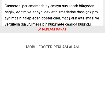
Cumartesi parlamentoda oylamaya sunulacak bütçeden
sağlık, eğitim ve sosyal devlet hizmetlerine daha çok pay
ayrılmasını talep eden göstericiler, maaşların artırılması ve
vergilerin düşürülmesi için hükümete çağrıda bulundu.
REKLAMI KAPAT
YENİ POSTA – ATİNA
FOTO: AA
MOBİL FOOTER REKLAM ALANI
2022 bütçesi
eylem
protesto
Yunanistan
,
,
,
Benzer Konular