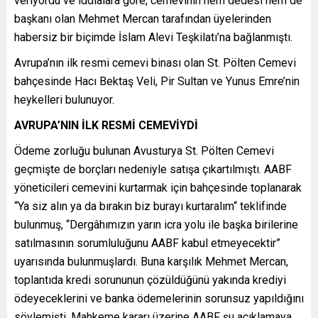
veriyordu ve iddialara göre, cemevinin hem dedesi hem de
başkanı olan Mehmet Mercan tarafından üyelerinden
habersiz bir biçimde İslam Alevi Teşkilatı’na bağlanmıştı.
Avrupa’nın ilk resmi cemevi binası olan St. Pölten Cemevi
bahçesinde Hacı Bektaş Veli, Pir Sultan ve Yunus Emre’nin
heykelleri bulunuyor.
AVRUPA’NIN İLK RESMİ CEMEVİYDİ
Ödeme zorluğu bulunan Avusturya St. Pölten Cemevi
geçmişte de borçları nedeniyle satışa çıkartılmıştı. AABF
yöneticileri cemevini kurtarmak için bahçesinde toplanarak
“Ya siz alın ya da bırakın biz burayı kurtaralım“ teklifinde
bulunmuş, “Dergâhımızın yarın icra yolu ile başka birilerine
satılmasının sorumluluğunu AABF kabul etmeyecektir”
uyarısında bulunmuşlardı. Buna karşılık Mehmet Mercan,
toplantıda kredi sorununun çözüldüğünü yakında krediyi
ödeyeceklerini ve banka ödemelerinin sorunsuz yapıldığını
söylemişti. Mahkeme kararı üzerine AABF şu açıklamaya