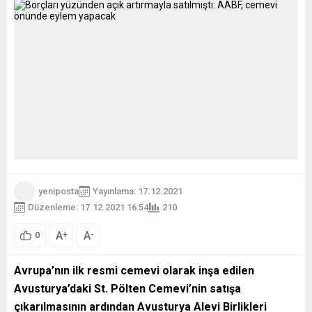
yeniposta
Yayınlama: 17.12.2021
Düzenleme: 17.12.2021 16:54
210
A
A
+
-
0
Avrupa’nın ilk resmi cemevi olarak inşa edilen
Avusturya’daki St. Pölten Cemevi’nin satışa
çıkarılmasının ardından
Avusturya Alevi Birlikleri