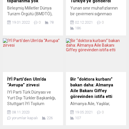
toparlanma yok
Türkiye’ye gönderdi
partisinden gelen baskıların
kısa süre içinde yayından
Birleşmiş Milletler Dünya
Yunan sınır muhafızlarının
ardından Bakanlar...
aldı. “Demokratik”
Turizm Örgütü (BMDTÖ),
bir çevirmeni sığınmacı
Avrupa’nın “saygın, ciddi”
dünyadaki turist sayısının,
sandıkları için zorla
basını, son 50 yıldır
19.01.2022
0
78
02.12.2021
0
2021’de bir yıl öncesine göre
Türkiye’ye gönderdiği
neoliberalizmin
186
yaklaşık yüzde 4 artmasına
bildirildi. The New York
barbarlıklarını...
rağmen Covid-19 salgını
Times’ın haberinde, eylülde,
öncesinin halen çok
Yunan sınır muhafızlarının
gerisinde olduğunu açıkladı.
sığınmacı sandıkları bir
Merkezi İspanya’nın
çevirmene önce saldırdığı,
başkenti Madrid’de olan
ardından da kendisini
BMDTÖ’nün yıllık raporunda,
onlarca sığınmacı ile Türkiye
“2021 turizm için zor bir yıl
sınırını geçmeye zorladığı
daha oldu” ifadesi
belirtildi. Söz konusu
İYİ Parti’den Ulm’da
Bir “doktora kurbanı”
kullanılırken, dünyadaki
çevirmenin Avrupa Birliği
“Avrupa” zirvesi
bakan daha: Almanya
turist sayısının geçen...
Sınır Güvenliği Birimi
Aile Bakanı Giffey
İYİ Parti Türk Dünyası ve
(FRONTEX) için çalışan...
görevinden istifa etti
Yurt Dışı Türkler Başkanlığı,
Stuttgart İYİ Toplum
Almanya Aile, Yaşlılar,
Gönüllüleri Derneği’nin ev
Kadınlar ve Gençlik Bakanı
08.11.2023
19.05.2021
0
sahipliğinde Almanya’nın
Franziska Giffey doktora
yorumlar kapalı
226
107
Ulm şehrinde Avrupa zirvesi
teziyle ilgili “çalıntı”
gerçekleştirdi. Avrupa
iddialarının artması üzerine