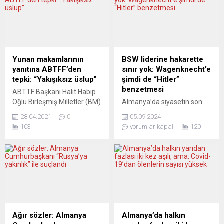
niteliğinde bir bildiri
muhafazakâr PiS’in bu
yayımladı. Taliban’ın son bir
yasayla muhalefet lideri
ayda Afganistan’da vilayet
Donald Tusk’u hedef almak
merkezlerine ve 15
istediğini düşünüyor.
Ağustos’ta da başkent
Yorumcular da izlenen bu
Kabil’e hakim olmasının
yolun olası nedenlerini ve
Yunan makamlarının
BSW liderine hakarette
ardından, BMMYK özellikle
sonuçlarını değerlendiriyor.
yanıtına ABTFF’den
sınır yok: Wagenknecht’e
Avrupa ülkelerindeki Afgan
ONET.PL (Polonya) Hukukun
tepki: “Yakışıksız üslup”
şimdi de “Hitler”
sığınmacıların iade
üstünlüğü tam da böyle yok
benzetmesi
ABTTF Başkanı Halit Habip
edilmemesi için çağrıda
edilir Onet’e...
Oğlu Birleşmiş Milletler (BM)
Almanya’da siyasetin son
bulundu....
Cenevre Ofisi Nezdinde
dönemlerinde önemli bir
28.04.2021
0
05.09.2024
Yunanistan Daimi
figür olarak öne çıkan eski
103
yorumlar kapalı
120
Temsilciliği’nin yanıtına sert
Sol Parti üyesi, Akıl ve
tepki gösterdi. Açıklamayı
Adalet Partisi (BSW) lideri
kınayan Başkan Habip Oğlu,
Sahra Wagenknecht’e
“Batı Trakya Türk
yönelik sert sözlü saldırılar
toplumunun sorunlarını
hız kesmeden devam
gündeme getirmemizden
ediyor. Avrupa
ve yıllardır sürdürdüğümüz
Parlamentosu
başarılı faaliyetlerinden
seçimlerinden sonra doğu
rahatsız olan ülkemizin
eyaletlerinde büyük bir çıkış
Ağır sözler: Almanya
Almanya’da halkın
daimi temsilciliği bizlere çok
yakalayan BSW,