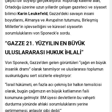
çarpıcı bir söyleşi gerçekleştirdi. Röportajı kaleme alan,
Ortadoğu üzerine uzun yıllardır çalışan gazeteci ve siyaset
bilimci
Karin Leukefeld
, Gazze’deki savaşın insani
boyutlarını, Almanya ve Avrupa’nın tutumunu, Birleşmiş
Milletler’in işlevselliğini ve küresel siyasetin
sorumluluklarını von Sponeck’e sordu.
“GAZZE 21. YÜZYILIN EN BÜYÜK
ULUSLARARASI HUKUK İHLALİ”
Von Sponeck, Gazze’den gelen görüntüleri “çağın en büyük
insanlık dramı” olarak tanımlıyor ve uluslararası toplumun
suskunluğunu sert sözlerle eleştiriyor:
“İsrail hükümeti, en fazla acı çekmiş bir halkın temsilcisi
olarak, bugün çağımızın en büyük katliamının faili
konumuna gelmiştir. BM üyesi devletlerin bu vahşeti
durdurma yönünde ahlaki sorumluluklarını yerine
getirmemesi, anlaşılır gibi değil.”