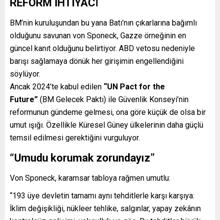
REFORM İHTİYAC
I
BM’nin kuruluşundan bu yana Batı’nın çıkarlarına bağımlı
olduğunu savunan von Sponeck, Gazze örneğinin en
güncel kanıt olduğunu belirtiyor. ABD vetosu nedeniyle
barışı sağlamaya dönük her girişimin engellendiğini
söylüyor.
Ancak 2024’te kabul edilen
“UN Pact for the
Future”
(BM Gelecek Paktı) ile Güvenlik Konseyi’nin
reformunun gündeme gelmesi, ona göre küçük de olsa bir
umut ışığı. Özellikle Küresel Güney ülkelerinin daha güçlü
temsil edilmesi gerektiğini vurguluyor.
“Umudu korumak zorundayız”
Von Sponeck, karamsar tabloya rağmen umutlu:
“193 üye devletin tamamı aynı tehditlerle karşı karşıya:
İklim değişikliği, nükleer tehlike, salgınlar, yapay zekânın