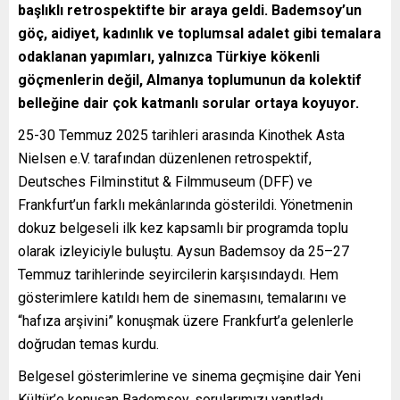
başlıklı retrospektifte bir araya geldi. Bademsoy’un
göç, aidiyet, kadınlık ve toplumsal adalet gibi temalara
odaklanan yapımları, yalnızca Türkiye kökenli
göçmenlerin değil, Almanya toplumunun da kolektif
belleğine dair çok katmanlı sorular ortaya koyuyor.
25-30 Temmuz 2025 tarihleri arasında Kinothek Asta
Nielsen e.V. tarafından düzenlenen retrospektif,
Deutsches Filminstitut & Filmmuseum (DFF) ve
Frankfurt’un farklı mekânlarında gösterildi. Yönetmenin
dokuz belgeseli ilk kez kapsamlı bir programda toplu
olarak izleyiciyle buluştu. Aysun Bademsoy da 25–27
Temmuz tarihlerinde seyircilerin karşısındaydı. Hem
gösterimlere katıldı hem de sinemasını, temalarını ve
“hafıza arşivini” konuşmak üzere Frankfurt’a gelenlerle
doğrudan temas kurdu.
Belgesel gösterimlerine ve sinema geçmişine dair Yeni
Kültür’e konuşan Bademsoy, sorularımızı yanıtladı.