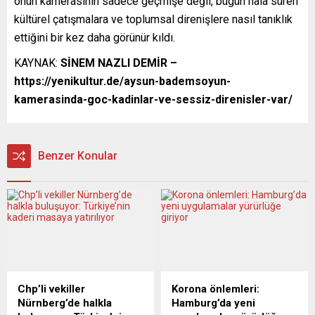
onun kamerasının sadece geçmişe değil, bugün hâlâ süren
kültürel çatışmalara ve toplumsal direnişlere nasıl tanıklık
ettiğini bir kez daha görünür kıldı.
KAYNAK:
SİNEM NAZLI DEMİR
–
https://yenikultur.de/aysun-bademsoyun-
kamerasinda-goc-kadinlar-ve-sessiz-direnisler-var/
Benzer Konular
Chp’li vekiller
Korona önlemleri:
Nürnberg’de halkla
Hamburg’da yeni