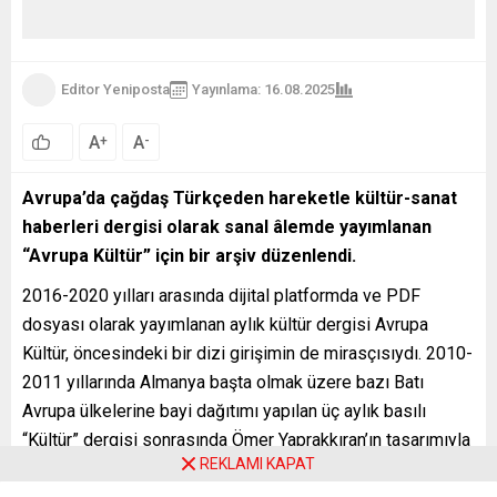
Editor Yeniposta
Yayınlama: 16.08.2025
213
A
A
+
-
0
Avrupa’da çağdaş Türkçeden hareketle kültür-sanat
haberleri dergisi olarak sanal âlemde yayımlanan
“Avrupa Kültür” için bir arşiv düzenlendi.
2016-2020 yılları arasında dijital platformda ve PDF
dosyası olarak yayımlanan aylık kültür dergisi Avrupa
Kültür, öncesindeki bir dizi girişimin de mirasçısıydı. 2010-
2011 yıllarında Almanya başta olmak üzere bazı Batı
Avrupa ülkelerine bayi dağıtımı yapılan üç aylık basılı
“Kültür” dergisi sonrasında Ömer Yaprakkıran’ın tasarımıyla
REKLAMI KAPAT
yayına başlamıştı. Yaprakkıran, basılı yayımlanıp bayi