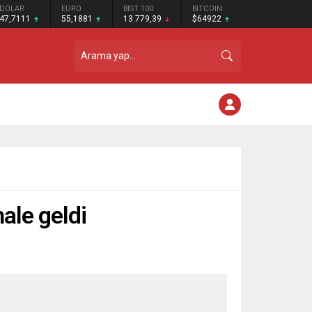
DOLAR
EURO
BIST 100
BITCOIN
47,7111
55,1881
13.779,39
$64922
ale geldi