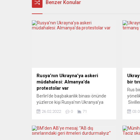
Benzer Konular
Rusya’nın Ukrayna’ya askeri
Ukray
müdahalesi: Almanya’da
bir tı
protestolar var
Rus bi
Berlin’de başbakanlık binası önünde
yöneli
yüzlerce kişi Rusya’nın Ukranya’ya
Siville
askeri müdahalesini protesto etti.
verile
26.02.2022
0
71
03.0
Başbakanlık Binasının önünde
Almany
toplanan Ukraynalılar ve savaş
9 Mayı
karşıtları, üzerinde “Putin’i ve savaşı
Putin’
durdurun”, “Bu Ukrayna bizim
artıyo
ülkemiz”, “Ukraynalılara karşı savaşı
farklı 