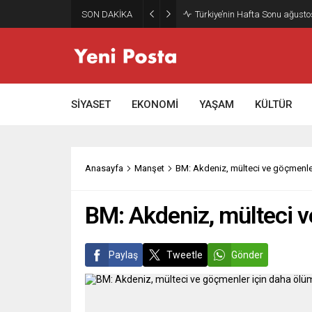
SON DAKİKA
Gazze’nin geleceği: Teknokrati
SİYASET
EKONOMİ
YAŞAM
KÜLTÜR
Anasayfa
Manşet
BM: Akdeniz, mülteci ve göçmenler
BM: Akdeniz, mülteci v
Paylaş
Tweetle
Gönder