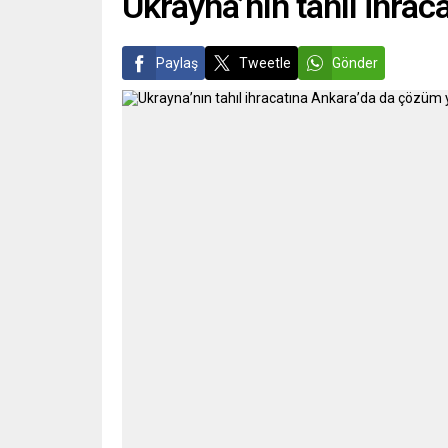
Ukrayna’nın tahıl ihra
Paylaş
Tweetle
Gönder