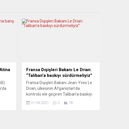
Atina
Fransa Dışişleri Bakanı Le Drian:
“Taliban’a baskıyı sürdürmeliyiz”
BB)
Fransa Dışişleri Bakanı Jean-Yves Le
a’da
Drian, ülkesinin Afganistan’da
kontrolü ele geçiren Taliban’a baskıyı
i.
sürdürmesi gerektiğini belirtti. Jean-
01.09.2021
0
78
en
Lives Le Drian, France 2 televizyonuna
anı
yaptığı açıklamada, ABD’nin ülkeyi bu
kadar hızla terk etmek zorunda
 ortak
kalmasının Batı’ya, ABD’ye büyük bir
darbe olduğu, bunun Afganistan’daki