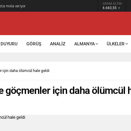
GRAM ALTIN
k kontrol mü, kolonializm mi?
6.660,55
DUYURU
GÖRÜŞ
ANALİZ
ALMANYA
ÜLKELER
 için daha ölümcül hale geldi
e göçmenler için daha ölümcül h