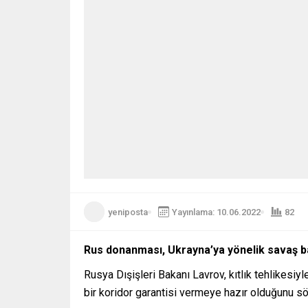
yeniposta
Yayınlama: 10.06.2022
82
Rus donanması, Ukrayna’ya yönelik savaş başl
Rusya Dışişleri Bakanı Lavrov, kıtlık tehlikesiy
bir koridor garantisi vermeye hazır olduğunu s