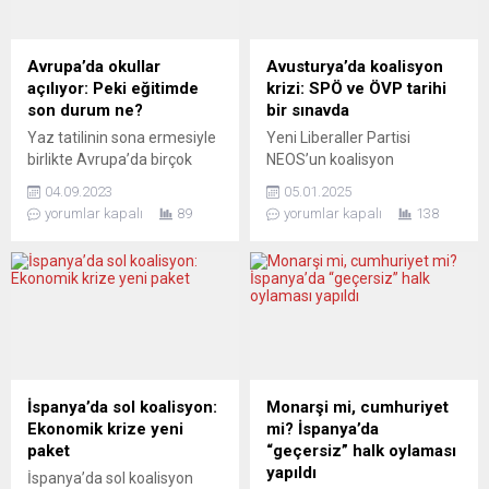
yeni vaka sayısına işaret
seyrettiğini bildirdi. Birleşmiş
eden haftalık insidans
Milletlerin (BM) alt kuruluşu
değeri geçen yılın ekim
olan DMÖ’nün Sözcüsü
Avrupa’da okullar
Avusturya’da koalisyon
ayından bu yana en düşük
Clare Nullis, BM Cenevre
açılıyor: Peki eğitimde
krizi: SPÖ ve ÖVP tarihi
seviyesine ulaştı....
Ofisi’nde düzenlenen basın
son durum ne?
bir sınavda
toplantısında, “Avrupa,
Yaz tatilinin sona ermesiyle
Yeni Liberaller Partisi
2013’ten bu yana en...
birlikte Avrupa’da birçok
NEOS’un koalisyon
öğrenci için ders zili yeniden
görüşmelerinden
04.09.2023
05.01.2025
çalıyor. Bazı bölgelerde ise
çekilmesinin ardından ÖVP
yorumlar kapalı
89
yorumlar kapalı
138
yeni eğitim-öğretim yılı
ve SPÖ ortak bir koalisyon
birkaç hafta önce
kurmak için çalışmalara
başlamıştı. Bu süreç, basın
devam kararı aldılar. Konuya
tarafından eğitim
ilişkin bir haber analiz
sistemlerini eleştirel bir
kaleme alan gazeteci
bakışla değerlendirmek ve
Serdar Paulo Erdost
yapısal sorunları
Avusturya’daki hükümet
vurgulamak için bir fırsat
krizini şöyle aktardı: Bunun
olarak görülüyor. İngiltere’de
çok kolay olmayacağı geçen
İspanya’da sol koalisyon:
Monarşi mi, cumhuriyet
100’den fazla okulun, eğitim
günlerde kendisini belli etti.
Ekonomik krize yeni
mi? İspanya’da
yılının başlamasından kısa...
Bütçe açığının onarılması,
paket
“geçersiz” halk oylaması
vergiler ve...
yapıldı
İspanya’da sol koalisyon