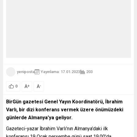
yeniposta
Yayınlama: 17.01.2023
203
A
A
+
-
0
BirGün gazetesi Genel Yayın Koordinatörü, İbrahim
Varlı, bir dizi konferans vermek üzere önümüzdeki
günlerde Almanya’ya geliyor.
Gazeteci-yazar İbrahim Varlı’nın Almanya’daki ilk
konferansı 19 Ocak perşembe günü saat 19.00’da