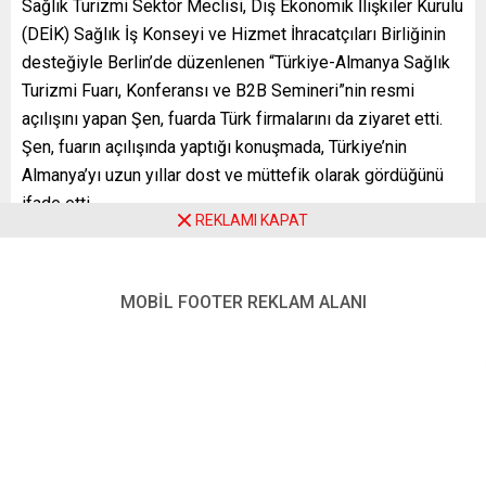
Sağlık Turizmi Sektör Meclisi, Dış Ekonomik İlişkiler Kurulu
(DEİK) Sağlık İş Konseyi ve Hizmet İhracatçıları Birliğinin
desteğiyle Berlin’de düzenlenen “Türkiye-Almanya Sağlık
Turizmi Fuarı, Konferansı ve B2B Semineri”nin resmi
açılışını yapan Şen, fuarda Türk firmalarını da ziyaret etti.
Şen, fuarın açılışında yaptığı konuşmada, Türkiye’nin
Almanya’yı uzun yıllar dost ve müttefik olarak gördüğünü
ifade etti.
REKLAMI KAPAT
Almanya ile Türkiye arasındaki ikili ticari ilişkilerde çok
büyük başarılar yakalandığını belirten Şen, “İkili ticaret
hacminde geçen yıl 45 milyar doları aştığımızı
MOBİL FOOTER REKLAM ALANI
öngörüyoruz. Bunun yanı sıra çok yakın ilişkilere sahip
olduğumuz Almanya ile bütün uluslararası teşkilatlarda,
örgütlerde, Batı dünyasının tüm teşkilatlarında güvenlik
olsun, ekonomik olsun birlikte çalışıyoruz. Yakın müttefikiz
ve yakın iş birliği partneriyiz” diye konuştu.
Almanya ile Türkiye arasında beşeri ilişkilerin önemine