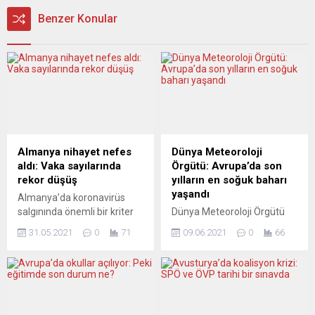
Benzer Konular
Almanya nihayet nefes
Dünya Meteoroloji
aldı: Vaka sayılarında
Örgütü: Avrupa’da son
rekor düşüş
yılların en soğuk baharı
yaşandı
Almanya’da koronavirüs
salgınında önemli bir kriter
Dünya Meteoroloji Örgütü
olan yedi günlük insidans
(DMÖ), Avrupa’nın bu yıl
31.05.2021
0
71
09.06.2021
0
66
değeri 35,2’ye gerileyerek
2013’ten bu yana en soğuk
ekim 2020’den bu yana en
baharı yaşadığını ancak
düşük düzeyine ulaştı.
sıcaklıkların özellikle Afrika,
Yoğun bakımlardaki doluluk
Orta Doğu ve Rusya’nın bir
oranı da düştü. Federal
bölümünde ortalamanın
Almanya’da 100 bin kişide
oldukça üzerinde