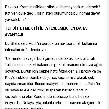
Peki bu, Kremlin nükleer silah kullanmayacak mı demek?
Katiyen öyle değil, bir histeri durumunda bu ihtimal gayet
yükselebilir.”
TEHDİT ETMEK FİTİLİ ATEŞLEMEKTEN DAHA
AVANTAJLI
De Standaard Putin’in gerçekten nükleer silah kullanma
ihtimalini değerlendiriyor:
“Uzmanlar, savaşın bu aşamasında taktik nükleer silah
kullanımının askeri bakımdan pek bir manası olmayacağını
söylüyor. Bunun için cephe hattı fazla geniş. Harkov ya da
Kiev’e nükleer bomba düşerse, kaçınılmaz olarak çok
sayıda insan ölür. Bunun maliyeti de muhtemelen Putin’in
bu savaşta ele geçirdiği nispeten küçük avantajını
kaybetmesi olur. Kendisi de şüphesiz bunu hesap
ediyordur. Dolayısıyla, silahla tehditler savurmak şimdilik