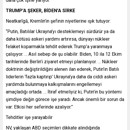
daha çok işine yarıyor.”
TRUMP’A ŞEKER, BİDEN’A SİRKE
Neatkarīgā, Kremlin’in şefinin niyetlerine ışık tutuyor:
“Putin, Batılılar Ukrayna’yı desteklemeyi sürdürür ya da
daha kötüsü askeri yardımı artırırsa, dünyayı nükleer
felaket koparmakla tehdit ederek Trump’a yaranmaya
çalışıyor. … Asıl sebep de şu olabilir: Biden, 10 ila 12 Ekim
tarihlerinde Berlin’i ziyaret etmeyi planlanıyor. … Nükleer
doktrinin değiştirildiğini alenen ilan ederek, Putin’in Batılı
liderlerin ‘fazla kaptırıp’ Ukrayna’ya daha da ciddi askeri
yardımda bulunmaya kalkışmalarını engellemeyi
amaçladığı ortada. … İtiraf etmeliyiz ki, Putin’in bu yöntemi
şimdiye değin görece işe yaradı. Ancak önemli bir sorun da
var: Etkisi her seferinde azalıyor.”
Tehditler işe yarayabilir
NV, yaklaşan ABD seçimleri dikkate alındığında