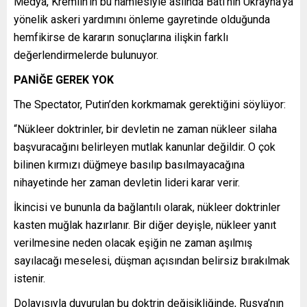
Medya, Kremlin‘in bu hamlesiyle aslında Batı‘nın Ukrayna’ya
yönelik askeri yardımını önleme gayretinde olduğunda
hemfikirse de kararın sonuçlarına ilişkin farklı
değerlendirmelerde bulunuyor.
PANİĞE GEREK YOK
The Spectator, Putin’den korkmamak gerektiğini söylüyor:
“Nükleer doktrinler, bir devletin ne zaman nükleer silaha
başvuracağını belirleyen mutlak kanunlar değildir. O çok
bilinen kırmızı düğmeye basılıp basılmayacağına
nihayetinde her zaman devletin lideri karar verir.
İkincisi ve bununla da bağlantılı olarak, nükleer doktrinler
kasten muğlak hazırlanır. Bir diğer deyişle, nükleer yanıt
verilmesine neden olacak eşiğin ne zaman aşılmış
sayılacağı meselesi, düşman açısından belirsiz bırakılmak
istenir.
Dolayısıyla duyurulan bu doktrin değişikliğinde, Rusya’nın