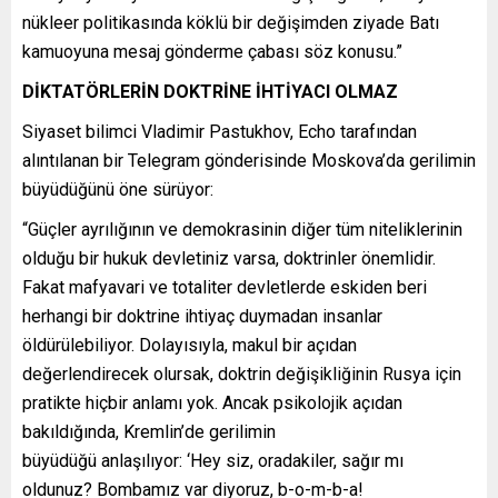
nükleer politikasında köklü bir değişimden ziyade Batı
kamuoyuna mesaj gönderme çabası söz konusu.”
D
İ
KTATÖRLER
İ
N DOKTR
İ
NE
İ
HT
İ
YACI OLMAZ
Siyaset bilimci Vladimir Pastukhov, Echo tarafından
alıntılanan bir Telegram gönderisinde Moskova’da gerilimin
büyüdüğünü öne sürüyor:
“Güçler ayrılığının ve demokrasinin diğer tüm niteliklerinin
olduğu bir hukuk devletiniz varsa, doktrinler önemlidir.
Fakat mafyavari ve totaliter devletlerde eskiden beri
herhangi bir doktrine ihtiyaç duymadan insanlar
öldürülebiliyor. Dolayısıyla, makul bir açıdan
değerlendirecek olursak, doktrin değişikliğinin Rusya için
pratikte hiçbir anlamı yok. Ancak psikolojik açıdan
bakıldığında, Kremlin’de gerilimin
büyüdüğü anlaşılıyor: ‘Hey siz, oradakiler, sağır mı
oldunuz? Bombamız var diyoruz, b-o-m-b-a!