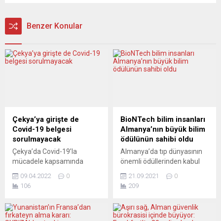
Benzer Konular
Çekya’ya girişte de
BioNTech bilim insanları
Covid-19 belgesi
Almanya’nın büyük bilim
sorulmayacak
ödülünün sahibi oldu
Çekya’da Covid-19’la
Almanya’da tıp dünyasının
mücadele kapsamında
önemli ödüllerinden kabul
ülkeye girişte talep edilen
edilen “Paul Ehrlich ve
09.04.2022
0
21.09.2021
0
aşı belgesi ve kayıt formu
Ludwig Darmstaedter 2022
106
209
gibi zorunluluklar
Ödülü” koronavirüs (Covid-
yürürlükten kaldırıldı. Çek
19) aşısını geliştiren Dr.
Cumhuriyeti Dışişleri
Özlem Türeci, Prof. Dr. Uğur
Bakanlığınca, bugünden
Şahin ve Prof. Dr. Katalin