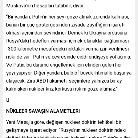
Moskova’nın hesapları tutabilir, diyor:
“Bir yandan, Putin’in her şeyi göze almak zorunda kalması,
bunun bir güç göstergesinden ziyade zayıflığının işareti
olması açısından sevindirici. Demek ki Ukrayna ordusuna
Rusya’daki hedefleri vurması için ek olanaklar sağlanması
-300 kilometre mesafedeki noktaları vurma izin verilmesi
riski de var- Putin ve çevresinde ciddi endişeye yol açmış.
Ve Putin, bu durumu engellemek için elinden gelen her
şeyi yapıyor. Diğer yandan, bu blöf büyük ihtimalle başarıya
ulaşacak. Zira ABD hükümeti, seçimlere yalnızca bir ay
kalmışken nükleer kriz korkusu riskini göze alamaz.”

NÜKLEER SAVAŞIN ALAMETLERI
Yeni Mesaj’a göre, değişen nükleer doktrin tehlikeli bir
gelişmeye işaret ediyor: “Rusya’nın nükleer doktrinindeki