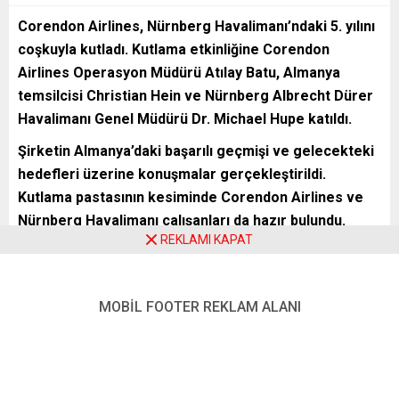
Corendon Airlines, N
ürnberg Havalimanı’ndaki 5. yılını
coşkuyla kutladı. Kutlama etkinliğine Corendon
Airlines Operasyon M
üd
ür
ü Atılay Batu, Almanya
temsilcisi Christian Hein ve N
ürnberg Albrecht D
ürer
Havalimanı Genel M
üd
ür
ü Dr. Michael Hupe katıldı.
Şirketin Almanya’daki başarılı geçmişi ve gelecekteki
hedefleri
üzerine konuşmalar gerçekleştirildi.
Kutlama pastasının kesiminde Corendon Airlines ve
N
ürnberg Havalimanı çalışanları da hazır bulundu.
REKLAMI KAPAT
Corendon Airlines Operasyon Müdürü Atılay Batu, 27 Eylül
MOBİL FOOTER REKLAM ALANI
2019’da Nürnberg Havalimanı’nda açtıkları üs ile Nürnberg
metropol bölgesini tatil destinasyonlarına bağladıklarını
belirtti. Bu üs, 1. FC Nürnberg futbol takımının renkleri ve
logosunu taşıyan özel bir uçak ile hizmete başladı. Batu,