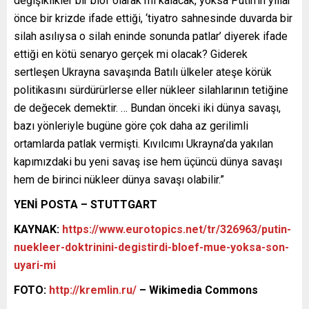
değişiklikler bir blöf olarak mı kalacak, yoksa Putin’in yıllar
önce bir krizde ifade ettiği, ‘tiyatro sahnesinde duvarda bir
silah asılıysa o silah eninde sonunda patlar’ diyerek ifade
ettiği en kötü senaryo gerçek mi olacak? Giderek
sertleşen Ukrayna savaşında Batılı ülkeler ateşe körük
politikasını sürdürürlerse eller nükleer silahlarının tetiğine
de değecek demektir. … Bundan önceki iki dünya savaşı,
bazı yönleriyle bugüne göre çok daha az gerilimli
ortamlarda patlak vermişti. Kıvılcımı Ukrayna’da yakılan
kapımızdaki bu yeni savaş ise hem üçüncü dünya savaşı
hem de birinci nükleer dünya savaşı olabilir.”
YENİ POSTA – STUTTGART
KAYNAK:
https://www.eurotopics.net/tr/326963/putin-
nuekleer-doktrinini-degistirdi-bloef-mue-yoksa-son-
uyari-mi
FOTO:
http://kremlin.ru/
– Wikimedia Commons