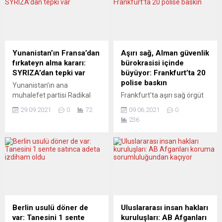
itibaren geçerli olacak yeni
Kariko’ya verildi. Paul Ehrlich
seyahat düzenlemesi
Vakfı tarafından yapılan
kamuoyuyla paylaşıldı. Buna
açıklamada, “Şahin, Türeci
göre, seyahatin başladığı
ve Kariko, mesajcı RNA’nın
nokta fark etmeksizin
(mRNA) hastalığı önleme ve
Yunanistan’ın Fransa’dan
Aşırı sağ, Alman güvenlik
ülkeye giriş yapan kişiler
tedavi etmede bir...
fırkateyn alma kararı:
bürokrasisi içinde
herhangi bir düzenlemeye
SYRIZA’dan tepki var
büyüyor: Frankfurt’ta 20
tabi tutulmayacak. Covid-19
polise baskın
Yunanistan’ın ana
kayıt formu,...
muhalefet partisi Radikal
Frankfurt’ta aşırı sağ örgüt
Sol Koalisyon (SYRIZA),
propagandası yapmakla
29.09.2021
0
72
09.06.2021
0
Fransa ile imzalanan
suçlanan 20 polis
236
savunma anlaşmasını
memuruna, görev yaptıkları
bütçeye ek yük getirdiği için
emniyet müdürlüğüne
eleştirdi.
baskın düzenlendi. Polislerin
SYRIZA’dan yapılan
çalışma odalarında arama
açıklamada, özellikle Türkiye
yapıldı. 21 Nisan’da
ile gerginlik yaşanan bir
Frankfurt Savcılığınca
dönemde ordunun caydırıcı
başlatılan ve Hessen Eyaleti
gücünün artırılmasından
Kriminal Polisi’nin yürüttüğü
yana olsalar da, bunun
soruşturma çerçevesinde
Berlin usulü döner de
Uluslararası insan hakları
egemenlik haklarının
20 polis, nasyonal sosyalist
var: Tanesini 1 sente
kuruluşları: AB Afganları