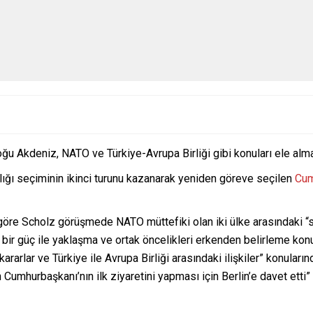
Doğu Akdeniz, NATO ve Türkiye-Avrupa Birliği gibi konuları ele alm
ğı seçiminin ikinci turunu kazanarak yeniden göreve seçilen
Cum
re Scholz görüşmede NATO müttefiki olan iki ülke arasındaki “sıkı
aze bir güç ile yaklaşma ve ortak öncelikleri erkenden belirleme k
rarlar ve Türkiye ile Avrupa Birliği arasındaki ilişkiler” konularınd
Cumhurbaşkanı’nın ilk ziyaretini yapması için Berlin’e davet etti” i