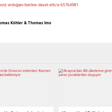
olz-erdoğanı-berline-davet-etti/a-65764981
omas Köhler & Thomas Imo