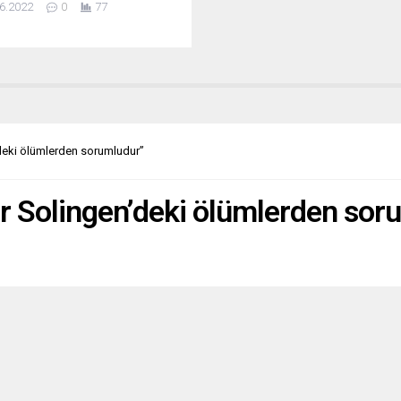
6.2022
0
77
k pozisyonuyla ilgili
vekillerinin sunduğu güvensizlik
larının sayısının 54’ü
inin ardından parti içi güven
sından zaferle çıktı. Johnson,
azakâr Parti meclis grubunda
n oylamayı 148’e karşı 211 oyla
ı. Başbakan Johnson’ın,
’deki ölümlerden sorumludur”
inden güvenoyu...
ör Solingen’deki ölümlerden sor