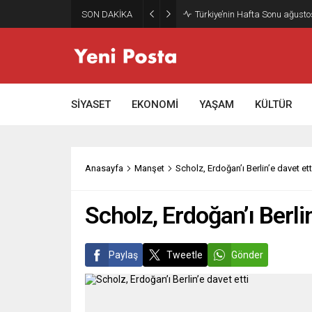
SON DAKİKA
Türkiye’nin Hafta Sonu ağusto
SİYASET
EKONOMİ
YAŞAM
KÜLTÜR
Anasayfa
Manşet
Scholz, Erdoğan’ı Berlin’e davet ett
Scholz, Erdoğan’ı Berlin
Paylaş
Tweetle
Gönder