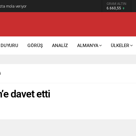
GRAM ALTIN
sta mola veriyor
6.660,55
DUYURU
GÖRÜŞ
ANALİZ
ALMANYA
ÜLKELER
i
’e davet etti