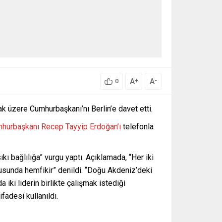
A
A
+
-
0
ak üzere Cumhurbaşkanı’nı Berlin’e davet etti.
hurbaşkanı Recep Tayyip Erdoğan’ı
telefonla
 bağlılığa” vurgu yaptı. Açıklamada, “Her iki
onusunda hemfikir” denildi. “Doğu Akdeniz’deki
a iki liderin birlikte çalışmak istediği
fadesi kullanıldı.