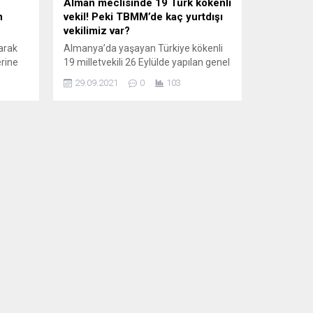
Alman meclisinde 19 Türk kökenli
n
vekil! Peki TBMM’de kaç yurtdışı
vekilimiz var?
arak
Almanya’da yaşayan Türkiye kökenli
erine
19 milletvekili 26 Eylülde yapılan genel
ık
seçimlerde Alman meclisine
29.09.2021
0
103
(Bundestag) girerek Berlin’e gitti.
Alman Meclisi’ne (Bundestag) giren
milletvekillerinin 12’si kadın, 7’si erkek.
Milletvekillerinin 10’u SPD (Sosyal
ı ve
Demokrat Parti) 1’i CDU (Hıristiyan
Birlik Partisi), 5’i Birlik’90/Yeşiller
(Bündnis 90/Die Grünen), 3’ü Sol Parti
(Die Linke) isimli siyasi partilerden...
kkında
ğı