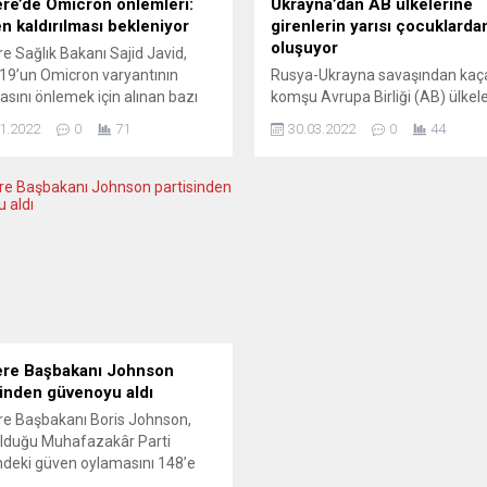
tere’de Omicron önlemleri:
Ukrayna’dan AB ülkelerine
n kaldırılması bekleniyor
girenlerin yarısı çocuklarda
oluşuyor
ere Sağlık Bakanı Sajid Javid,
19’un Omicron varyantının
Rusya-Ukrayna savaşından kaç
asını önlemek için alınan bazı
komşu Avrupa Birliği (AB) ülkel
erin, vaka sayılarının azalması
sığınan 3,8 milyon kişinin yaklaş
1.2022
0
71
30.03.2022
0
44
yle gelecek hafta
yarısının çocuklardan oluştuğu
labileceğini söyledi. Javid,
bildirildi. AB Komisyonu’nun
mentoda yaptığı konuşmada,
İçişlerinden Sorumlu Üyesi Ylva
amaların gereğinden bir gün bile
Johansson, Avrupa
üre yürürlükte kalmaması
Parlamentosu’nun Kadın Haklar
iğini her zaman söylediğini
Cinsiyet Eşitliği Komitesindeki
tti. Hatırlatıcı doz sayılarına
“Ukraynalı kadın sığınmacıların
 çekerek İngiltere halkının,
durumu” konulu oturumda, AB
’da en...
sınırlarına giren Ukraynalılar ha
bilgi verdi. Johansson’un aktardı
bilgiye göre,...
tere Başbakanı Johnson
sinden güvenoyu aldı
ere Başbakanı Boris Johnson,
 olduğu Muhafazakâr Parti
indeki güven oylamasını 148’e
211 oyla kazandı. Johnson,