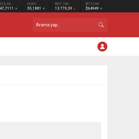
DOLAR
EURO
BIST 100
BITCOIN
47,7111
55,1881
13.779,39
$64949