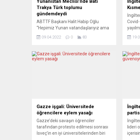
Yunanistan Meclisi’nde Batı
İngil
Trakya Türk toplumu
Kısme
gündemdeydi
İngilt
ABTTF Başkanı Halit Habip Oğlu
Covid-
“Hepimiz Yunan vatandaşlarıyız ama
yayılm
azınlık olarak biz Türk’üz. Ülkemizin
önleml
09.04.2022
0
83
19.0
siyasi partilerinden bu gerçeği kabul
nedeni
ederek, iktidara geldiklerinde
kaldırı
toplumumuzun sorunlarına bizlerle
parla
diyalog içerisinde çözüm üretmelerini
kısıtl
talep ediyoruz.” Partiler üstü Trakya
uzun s
Kalkınma Komisyonu’nun nihai
gerekt
raporunun Yunanistan Meclisi’nde
ifade e
görüşülmesi sırasında milletvekilleri
dikkati
görüşlerini dile getirdi. SYRIZA
Avrupa
Milletvekili ve...
Gazze işgali: Üniversitede
İngil
öğrencilere eylem yasağı
parti
Gazze’deki savaşın öğrenciler
İngilt
tarafından protesto edilmesi sonrası
lideri
İsveç’in en iyi üniversitelerinden biri
içeris
olan Chalmers, okul içinde politik
karşı 