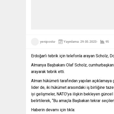
yeniposta
Yayınlama: 29.05.2023
95
Erdoğan’ı tebrik için telefonla arayan Scholz, 
Almanya Başbakanı Olaf Scholz, cumhurbaşkanlı
arayarak tebrik etti.
Alman hükümeti tarafından yapılan açıklamaya gö
lider de, iki hükümet arasındaki iş birliğine t
iyi gelişmeler, NATO’ya ilişkin bekleyen güncel ka
belirtilerek, “Bu amaçla Başbakan tekrar seçilen 
Haberin devamı için tıkla: