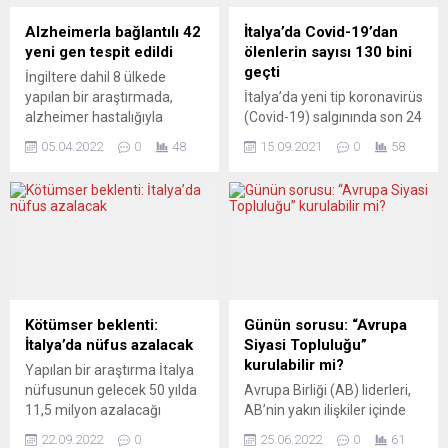
Alzheimerla bağlantılı 42
İtalya’da Covid-19’dan
yeni gen tespit edildi
ölenlerin sayısı 130 bini
geçti
İngiltere dahil 8 ülkede
yapılan bir araştırmada,
İtalya’da yeni tip koronavirüs
alzheimer hastalığıyla
(Covid-19) salgınında son 24
bağlantılı 42 yeni gen tespit
saatte 72 kişi hayatını
05.04.2022
0
48
15.09.2021
0
58
edildi, bulgular sayesinde
kaybetti. Sağlık Bakanlığının
yeni tedaviler
verilerine göre, ülkede son
geliştirilebileceği veya
24 saatte yapılan 318 bin
hastalığa yatkınlığı olanların
593 testte 4 bin 21 kişiye
önceden tespit edilebileceği
Covid-19 tanısı konuldu.
belirtildi. Nature Genetics,
Böylece salgının başladığı
alzheimer hastalığına ilişkin
Şubat 2020’den bu yana
yüzbinlerce kişinin katıldığı
toplam vaka sayısı 4 milyon
bir gen araştırmasının
613 bin 214’e ulaştı. Ülkede...
Kötümser beklenti:
Günün sorusu: “Avrupa
sonuçlarını yayımladı.
İtalya’da nüfus azalacak
Siyasi Topluluğu”
Araştırmada, alzheimerlı
kurulabilir mi?
Yapılan bir araştırma İtalya
111 bin 326 kişilik bir grup,...
nüfusunun gelecek 50 yılda
Avrupa Birliği (AB) liderleri,
11,5 milyon azalacağı
AB’nin yakın ilişkiler içinde
tahmininde bulundu.
olduğu Avrupa ülkelerini
22.09.2022
0
25.06.2022
0
61