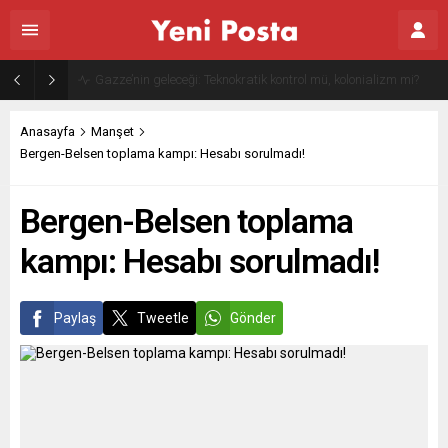
Gazze’nin geleceği: Teknokratik kontrol mü, kolonializm mi?
Anasayfa
Manşet
Bergen-Belsen toplama kampı: Hesabı sorulmadı!
Bergen-Belsen toplama
kampı: Hesabı sorulmadı!
Paylaş
Tweetle
Gönder