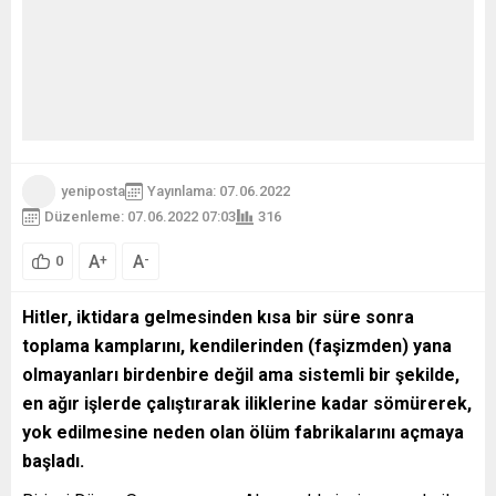
yeniposta
Yayınlama: 07.06.2022
Düzenleme: 07.06.2022 07:03
316
A
A
+
-
0
Hitler, iktidara gelmesinden kısa bir süre sonra
toplama kamplarını, kendilerinden (faşizmden) yana
olmayanları birdenbire değil ama sistemli bir şekilde,
en ağır işlerde çalıştırarak iliklerine kadar sömürerek,
yok edilmesine neden olan ölüm fabrikalarını açmaya
başladı.