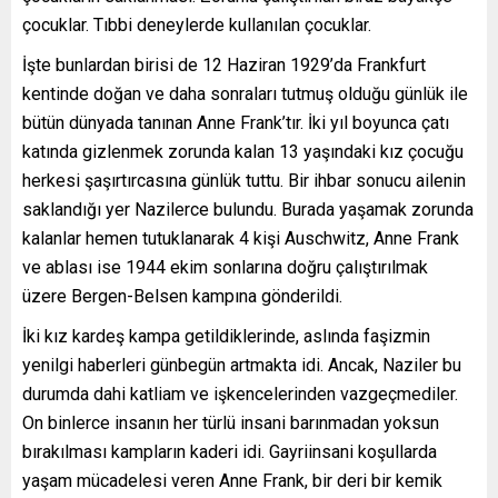
çocuklar. Tıbbi deneylerde kullanılan çocuklar.
İşte bunlardan birisi de 12 Haziran 1929’da Frankfurt
kentinde doğan ve daha sonraları tutmuş olduğu günlük ile
bütün dünyada tanınan Anne Frank’tır. İki yıl boyunca çatı
katında gizlenmek zorunda kalan 13 yaşındaki kız çocuğu
herkesi şaşırtırcasına günlük tuttu. Bir ihbar sonucu ailenin
saklandığı yer Nazilerce bulundu. Burada yaşamak zorunda
kalanlar hemen tutuklanarak 4 kişi Auschwitz, Anne Frank
ve ablası ise 1944 ekim sonlarına doğru çalıştırılmak
üzere Bergen-Belsen kampına gönderildi.
İki kız kardeş kampa getildiklerinde, aslında faşizmin
yenilgi haberleri günbegün artmakta idi. Ancak, Naziler bu
durumda dahi katliam ve işkencelerinden vazgeçmediler.
On binlerce insanın her türlü insani barınmadan yoksun
bırakılması kampların kaderi idi. Gayriinsani koşullarda
yaşam mücadelesi veren Anne Frank, bir deri bir kemik