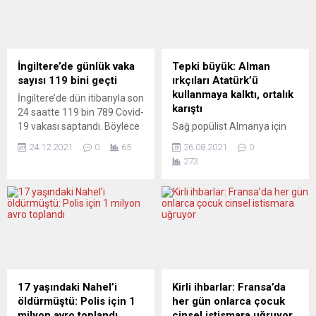
İngiltere’de günlük vaka
Tepki büyük: Alman
sayısı 119 bini geçti
ırkçıları Atatürk’ü
kullanmaya kalktı, ortalık
İngiltere’de dün itibarıyla son
karıştı
24 saatte 119 bin 789 Covid-
19 vakası saptandı. Böylece
Sağ popülist Almanya için
salgının başlangıcından bu
Alternatif (AfD) 26 Eylül
24.12.2021
0
65
26.08.2021
0
yana en yüksek günlük vaka
genel seçimleri için
273
sayısı kaydedildi. İngiltere
Atatürk’lü seçim afişi
Sağlık Bakanlığının açıkladığı
yaptırıp, sosyal medyada
verilere göre, virüs nedeniyle
paylaşınca ortalık karıştı.
hayatını kaybedenlerin
Türkiye kökenlilerden
sayısı 147 artarak 147 bin
AfD’nin afişine tepki
720’ye çıktı. Bu sayı, testi
yağarken, CHP Berlin Birlik
pozitif çıktıktan sonra 28
Başkanı Kenan Kolat
gün içinde...
“Gerekeni yapacağız” dedi.
Irkçı parti AfD’nin Berlin-
17 yaşındaki Nahel’i
Kirli ihbarlar: Fransa’da
Neukölln adayı Marcel
öldürmüştü: Polis için 1
her gün onlarca çocuk
Goldhammer için hazırlanan
milyon avro toplandı
cinsel istismara uğruyor