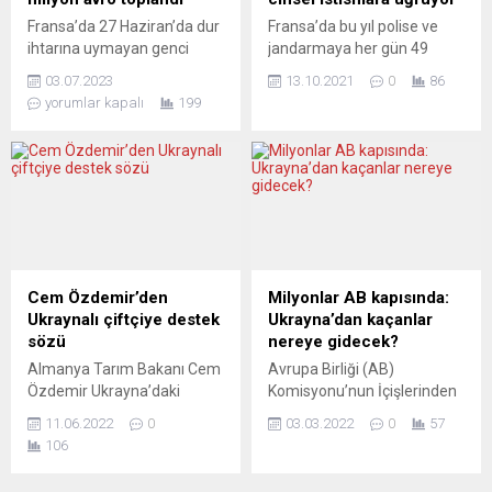
afişte , “Atatürk de AfD’ye
Fransa’da 27 Haziran’da dur
Fransa’da bu yıl polise ve
oy...
ihtarına uymayan genci
jandarmaya her gün 49
öldüren polis için, bir aşırı
çocuğun cinsel istismara
03.07.2023
13.10.2021
0
86
sağcının başlattığı bağış
uğradığına ve 68 çocuğun
yorumlar kapalı
199
kampanyasında şimdiye
cinsel saldırı veya tacize
kadar 1 milyon eurodan
maruza kaldığına ilişkin
fazla para toplandı. 27
ihbar yapıldı. RTL
Haziran Salı günü, polisin
radyosunun özel haberinde,
dur ihtarına uymayan,
radyonun, başkent Paris’in
akabinde yaşadığı
banliyölerinden Rosny-sous-
kovalamaca sonunda aracı
Bois’daki bir jandarma
durdurulan ve otomobilin
eğitim merkezinde 2 hafta
kontağını kapatmak yerine
boyunca polisin ve
Cem Özdemir’den
Milyonlar AB kapısında:
gaza basarak uzaklaşmak
jandarmanın cinsel saldırı
Ukraynalı çiftçiye destek
Ukrayna’dan kaçanlar
istediği sırada polisin
mağduru çocukların
sözü
nereye gidecek?
ateşlediği...
ifadesini...
Almanya Tarım Bakanı Cem
Avrupa Birliği (AB)
Özdemir Ukrayna’daki
Komisyonu’nun İçişlerinden
temaslarında savaştan
Sorumlu Üyesi Ylva
11.06.2022
0
03.03.2022
0
57
zarar gören Ukraynalı
Johansson, Ukrayna’daki
106
çiftçilere destek sözü verdi.
savaştan kaçıp AB
Ukrayna’da temaslarda
ülkelerine gelecek