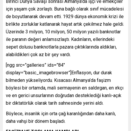
Birinci Dünya Savaşı sonrası Almanya’da işçi ve emekçiler
için yaşam çok zorlaştı. Buna bağlı olarak sınıf mücadelesi
de boyutlanarak devam etti. 1929 dünya ekonomik krizi ile
birlikte zorluklar katlanarak hayat artık çekilmez hale geldi.
Üzerinde 3 milyon, 10 milyon, 50 milyon yazılı banknotlar
ile paranın değeri anlamsızlaştı. Kadınların, ellerindeki
sepet dolusu banknotlarla pazara çıktıklarında aldıkları,
alabildikleri çok az bir şey vardı.
[ngg src=”galleries” ids=”84″
display=”basic_imagebrowser”]Enflasyon, dur durak
bilmeden yükseliyordu. Kısacası Almanya’da faşizm
böylesi bir ortamda, mali sermayenin en saldırgan, en ırkçı
ve en gerici unsurlarının doğrudan desteklediği kanlı-açık
bir diktatörlük olarak tarih sahnesinde yerini aldı.
Böylece, insanlık için orta çağ karanlığından daha kanlı,
daha vahşi bir dönem başladı.