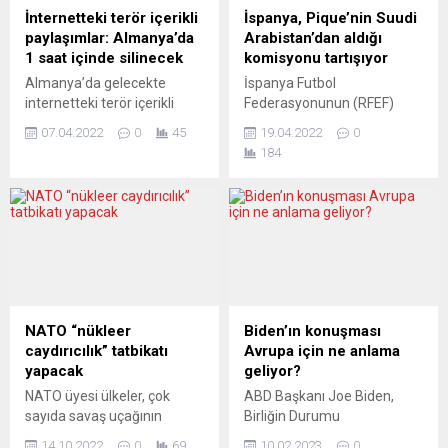
İnternetteki terör içerikli
İspanya, Pique’nin Suudi
paylaşımlar: Almanya’da
Arabistan’dan aldığı
1 saat içinde silinecek
komisyonu tartışıyor
Almanya’da gelecekte
İspanya Futbol
internetteki terör içerikli
Federasyonunun (RFEF)
paylaşımlar, Federal Suç
Süper Kupa maçlarını 4’lü
07.04.2022
0
45
19.04.2022
0
Dairesi (BKA) internet
formatla Suudi Arabistan’da
184
şirketlerine bildirim
oynatmak için 2019’da
yaptıktan sonra 1 saat
yaptığı anlaşmada,
içinde silinecek. Almanya
Barcelona’da forma giyen
İçişleri Bakanlığı tarafından
İspanyol futbolcu Gerard
yapılan açıklamada, internet
Pique’nin sahibi olduğu bir
üzerinden terörle ilgili
spor şirketinin aracı olarak
içeriklerin yayılmasıyla
komisyon aldığı ortaya çıktı.
mücadele kapsamındaki
İspanyol gazetesi El
Avrupa Birliği (AB)
Confidencial, Suudi
NATO “nükleer
Biden’ın konuşması
yönetmeliğinin
Arabistan ile yapılan
caydırıcılık” tatbikatı
Avrupa için ne anlama
uygulanmasına ilişkin İçişleri
anlaşmayla ilgili olarak
yapacak
geliyor?
Bakanı Nancy Faeser’in
Pique ile RFEF Başkanı...
NATO üyesi ülkeler, çok
ABD Başkanı Joe Biden,
hazırladığı yasa tasarısının
sayıda savaş uçağının
Birliğin Durumu
bakanlar kurulu tarafından...
katılımıyla Avrupa’nın
konuşmasında ülke
14.10.2022
0
69
10.02.2023
0