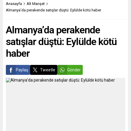
151 kişinin tedavisine
lider Bakir İzetbegoviç, Sırp
Anasayfa
Alt Manşet
devam ediliyor. Son 7 günde
lider Milorad Dodik ve
Almanya’da perakende satışlar düştü: Eylülde kötü haber
Covid-19...
Cumhurbaşkanlığı Konseyi
Başkanı Dragan Çoviç’i
Almanya’da perakende
ülkedeki mevcut...
satışlar düştü: Eylülde kötü
haber
Paylaş
Tweetle
Gönder