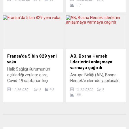
kuzeybatısında nükleer
ekonomisine özel olarak
117
caydırıcılık tatbikatı
değindi. Demokrat Başkan,
düzenleyecek. NATO’dan
görev süresinin ilk iki yılında
yapılan açıklamaya göre,
on iki milyon yeni istihdam
NATO müttefiki 14 ülkenin
yaratıldığını söyledi.
hava kuvvetleri her yıl
Cumhuriyetçileri,
düzenli olarak icra edilen
gelecekteki projeleri hayata
“Steadfast Noon” adlı
geçirmek üzere işbirliği
tatbikatta nükleer caydırıcılık
yapmaya çağırdı. Avrupa
kabiliyetlerini sınayacak.
basını, özellikle de Biden’ın
Fransa’da 5 bin 829 yeni
AB, Bosna Hersek
Gerçek silahların
uyguladığı koruyucu
vaka
liderlerini anlaşmaya
kullanılmayacağı rutin
tedbirlere dikkat çekiyor.
varmaya çağırdı
Halk Sağlığı Kurumunun
tatbikat, 17-30 Ekim’de ev
JYLLANDS-POSTEN
açıkladığı verilere göre,
Avrupa Birliği (AB), Bosna
sahibi Belçika ile Kuzey...
(Danimarka) “Önce
Covid-19 saptanan kişi
Hersek’e ekimde yapılacak
Amerika” yaklaşımı...
sayısı son 24 saatte 6
seçimlerde uygulanacak bir
17.08.2021
0
48
12.02.2022
0
milyon 476 bin 864’e
anlaşmaya varma çağrısı
155
yükseldi. Son 24 saatte 97
yaptı. AB Dış İlişkiler ve
kişinin hayatını
Güvenlik Politikası Yüksek
kaybetmesiyle, can kaybı
Temsilcisi Josep Borrell,
sayısı 112 bin 798’e çıktı.
Bosna Hersek liderleri ile
Hastanelerde 1908’i yoğun
telefon görüşmeleri yaptı.
bakımda olmak üzere 10 bin
Borell, konuştuğu, Boşnak