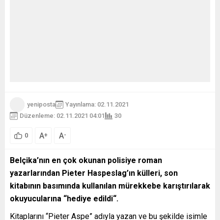
yeniposta
Yayınlama: 02.11.2021
Düzenleme: 02.11.2021 04:01
30
A
A
+
-
0
Belçika’nın en çok okunan polisiye roman
yazarlarından Pieter Haspeslag’ın külleri, son
kitabının basımında kullanılan mürekkebe karıştırılarak
okuyucularına “hediye edildi“.
Kitaplarını “Pieter Aspe” adıyla yazan ve bu şekilde isimle