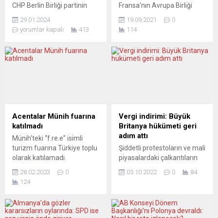
CHP Berlin Birliği partinin
Fransa’nın Avrupa Birliği
yurtdışı örgütlenmelerine
(AB) İşlerinden Sorumlu
29.01.2024
19.09.2021
0
dayatılan formatla ilgili
Devlet Bakanı Clement
yorumlar kapalı
413
114
sakıncaları ve kayyum
Beaune, İngiltere’yi AB’den
atamalarını içeren bir basın
ayrılarak kabullenilmiş bir
açıklaması yaptı. Böylece
kölelikle ABD’ye dönmekle
bunca yıl süren sarsıntıların
suçladı. Clement Beaune,
ardından temel saptamaları,
Fransa’nın AB dönem
çekinceleri ve yanlışları ilk
başkanlığını devralmaya
kez bir CHP’li yönetici adını
hazırlanmasıyla ilgili olarak
sanını vererek cesurca
AB Komisyonu Başkanı
kamuoyu ile paylaşmış oldu.
Ursula von der Leyen ile
Acentalar Münih fuarına
Vergi indirimi: Büyük
Birlik Başkanı Kenan
görüşmesinin ardından
katılmadı
Britanya hükümeti geri
Kolat demokratik tartışma
açıklamalarda bulundu.
adım attı
Münih’teki “f.re.e” isimli
zeminlerinin ortadan
AB’nin stratejik özerklik
turizm fuarına Türkiye toplu
Şiddetli protestoların ve mali
kaldırılmasını ve...
geliştirmekle savunma
olarak katılamadı.
piyasalardaki çalkantıların
alanındaki bağımsızlığını
Türkiye’den sadece on bir
ardından, Büyük Britanya
sağlayacağını belirten...
28.02.2023
0
05.10.2022
0
84
turizm kuruluşu kendi
hükümeti vergi planlarında
124
imkânları ile yer aldı.
geri adım attı. Kimi
Almanya’nın Münih kentinde
Muhafazakâr
1970 yılından bu yana
milletvekillerinin en yüksek
düzenlenen turizm fuarında
vergi oranında planlanan