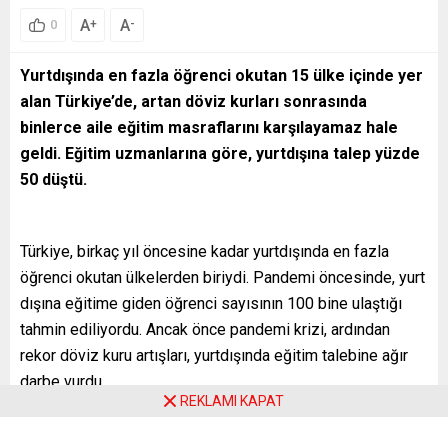
A
A
+
-
0
Yurtdışında en fazla öğrenci okutan 15 ülke içinde yer
alan Türkiye’de, artan döviz kurları sonrasında
binlerce aile eğitim masraflarını karşılayamaz hale
geldi. Eğitim uzmanlarına göre, yurtdışına talep yüzde
50 düştü.
Türkiye, birkaç yıl öncesine kadar yurtdışında en fazla
öğrenci okutan ülkelerden biriydi. Pandemi öncesinde, yurt
dışına eğitime giden öğrenci sayısının 100 bine ulaştığı
tahmin ediliyordu. Ancak önce pandemi krizi, ardından
rekor döviz kuru artışları, yurtdışında eğitim talebine ağır
darbe vurdu.
REKLAMI KAPAT
Artan masraflar karşısında çaresiz kalan binlerce aile için,
yurtdışında çocuk okutmak artık neredeyse olanaksız.