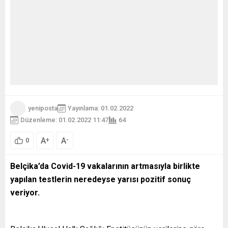
yeniposta
Yayınlama: 01.02.2022
Düzenleme: 01.02.2022 11:47
64
A
A
+
-
0
Belçika’da Covid-19 vakalarının artmasıyla birlikte
yapılan testlerin neredeyse yarısı pozitif sonuç
veriyor.