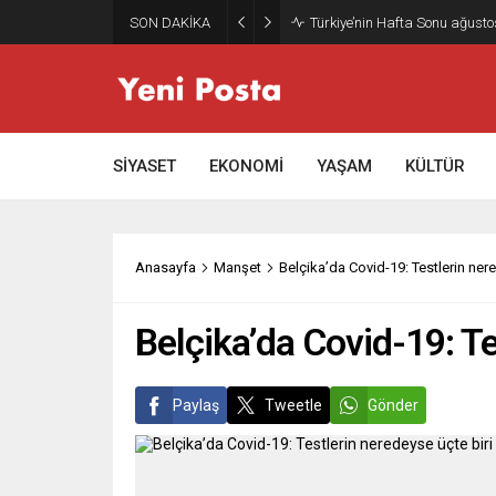
SON DAKİKA
Gazze’nin geleceği: Teknokrati
SİYASET
EKONOMİ
YAŞAM
KÜLTÜR
Anasayfa
Manşet
Belçika’da Covid-19: Testlerin nere
Belçika’da Covid-19: Te
Paylaş
Tweetle
Gönder