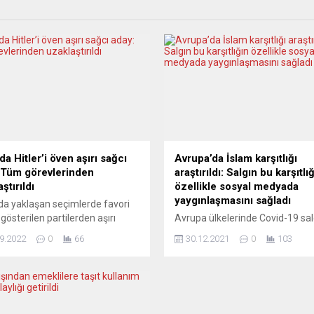
’da Hitler’i öven aşırı sağcı
Avrupa’da İslam karşıtlığı
 Tüm görevlerinden
araştırıldı: Salgın bu karşıtlı
ştırıldı
özellikle sosyal medyada
yaygınlaşmasını sağladı
’da yaklaşan seçimlerde favori
 gösterilen partilerden aşırı
Avrupa ülkelerinde Covid-19 sal
talya’nın Kardeşleri (FdI), Nazi
gölgesinde geçen 2020 yılında
9.2022
0
66
30.12.2021
0
103
Adolf Hitler’e hayranlığını
“İslamofobi” olarak adlandırılan
en parti üyesinin seçimlerdeki
karşıtlığı, birçok ülkede kapanm
ını askıya aldı. İtalyan basınında
etkisiyle özellikle sosyal medya
an haberlere göre, Giorgia
kaydı. Avrupa’da İslam karşıtlığ
liderliğindeki FdI yönetimi,
üzerine çalışmalar yapan Türk