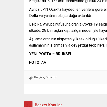
Belçika’da, 6-12 Ocak tarihlerinde günlük 24 bin
Ayrıca 5-11 Ocak’ta kaydedilen verilere göre en
Delta varyantının oluşturduğu aktarıldı.
Belçika, Avrupa nüfusuna oranla Covid-19 salgın
ülkede, 28 bini aşkın kişi, salgın nedeniyle hayat
Aşılama oranının nispeten yüksek olduğu ülkede,
aşılamanın hızlanmasıyla gevşettiği tedbirleri, 
YENİ POSTA – BRÜKSEL
FOTO:
AA
Belçika
Omicron
,
Benzer Konular