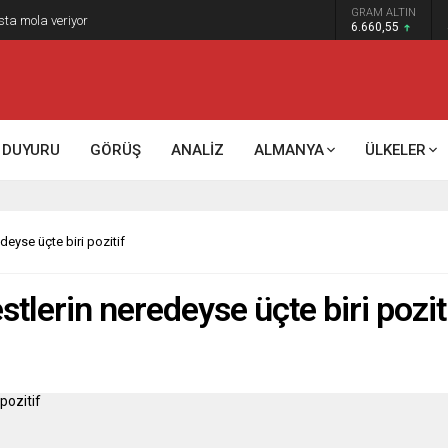
GRAM ALTIN
k kontrol mü, kolonializm mi?
6.660,55
DUYURU
GÖRÜŞ
ANALİZ
ALMANYA
ÜLKELER
deyse üçte biri pozitif
stlerin neredeyse üçte biri pozit