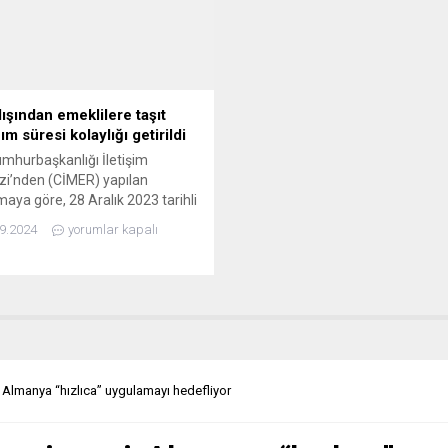
n Sicilya adasındaki Agrigento ili
Üniversitesi Öğretim Üyesi Doç.D
natörü Calogero Pisano’yu,
Enes Bayraklı ve Georgetown
’i “büyük bir devlet adamı” olarak
Üniversitesinden Profesör Farid
iğinin...
Hafez’in hazırladığı “Avrupa
İslamofobi Raporu 2020”
Avusturya’daki Leopold Weiss
dışından emeklilere taşıt
Enstitüsü...
ım süresi kolaylığı getirildi
umhurbaşkanlığı İletişim
i’nden (CİMER) yapılan
maya göre, 28 Aralık 2023 tarihli
13 sayılı Resmi Gazete’de
9.2024
yorumlar kapalı
anan düzenleme ile yurt
a emekli vatandaşlarımızın
’de yabancı plakalı taşıtlarını
zun süre kullanabilmelerine
 sağlandı. 4458 Sayılı Gümrük
’nun bazı maddelerinin
nmasına dair yapılan
klikle, Türkiye Gümrük Bölgesi
: Almanya “hızlıca” uygulamayı hedefliyor
 yerleşik emekli...