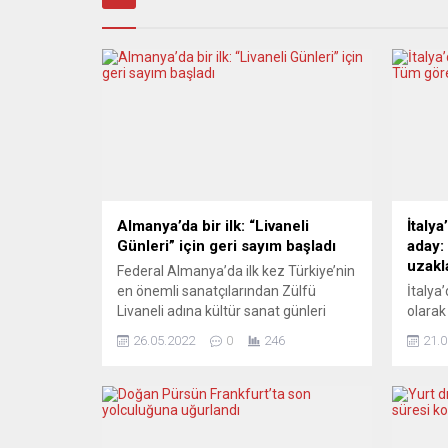
Almanya’da bir ilk: “Livaneli
İtalya
Günleri” için geri sayım başladı
aday:
uzakla
Federal Almanya’da ilk kez Türkiye’nin
en önemli sanatçılarından Zülfü
İtalya
Livaneli adına kültür sanat günleri
olarak
düzenleniyor. ODAK Kültür
sağcı İ
26.05.2022
0
246
21.0
Atölyesi’nin organizasyonu ve kültür
lideri 
sanat kuruluşu Turkuaz’ın katkılarıyla
belirt
Zülfü Livaneli’nin de yer alacağı
adaylığ
“Livaneli Kültür-Sanat Günleri” 1-2
yer al
Temmuz tarihlerinde Ulm kentinde
Meloni 