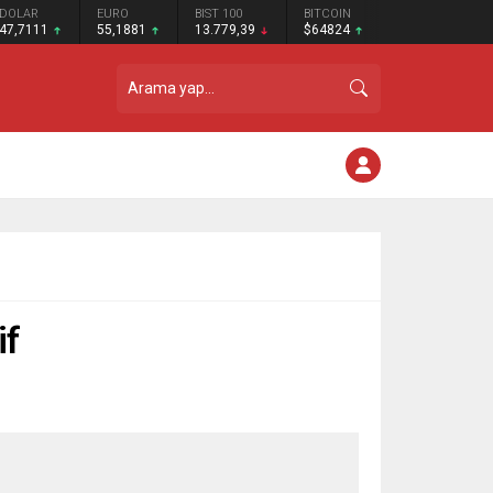
DOLAR
EURO
BIST 100
BITCOIN
47,7111
55,1881
13.779,39
$64824
if