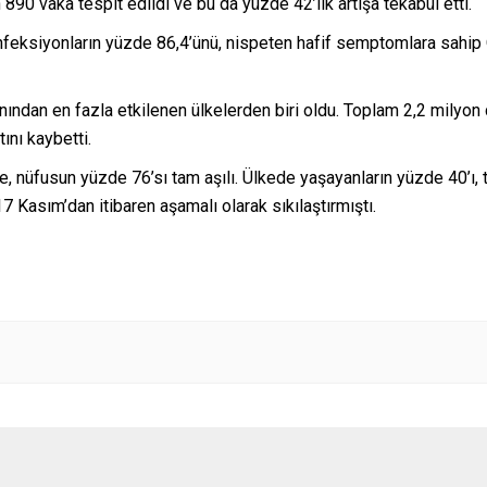
 890 vaka tespit edildi ve bu da yüzde 42’lik artışa tekabül etti.
feksiyonların yüzde 86,4’ünü, nispeten hafif semptomlara sahip O
ından en fazla etkilenen ülkelerden biri oldu. Toplam 2,2 milyon 
ını kaybetti.
 nüfusun yüzde 76’sı tam aşılı. Ülkede yaşayanların yüzde 40’ı, t
17 Kasım’dan itibaren aşamalı olarak sıkılaştırmıştı.