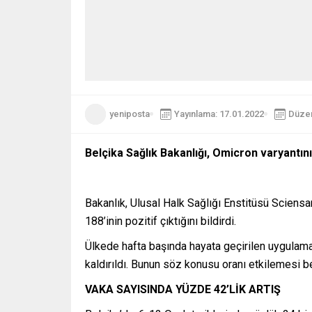
yeniposta
Yayınlama: 17.01.2022
Düzen
Belçika Sağlık Bakanlığı, Omicron varyantının
Bakanlık, Ulusal Halk Sağlığı Enstitüsü Sciensa
188’inin pozitif çıktığını bildirdi.
Ülkede hafta başında hayata geçirilen uygulamay
kaldırıldı. Bunun söz konusu oranı etkilemesi b
VAKA SAYISINDA YÜZDE 42’LİK ARTIŞ