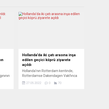
Hollanda’da iki çatı arasına inşa
ğın
edilen geçici köprü ziyarete
açıldı
Hollanda’nın Rotterdam kentinde,
gınının
Rotterdamse Dakendagen Vakfınca
bu yıl altıncı kez düzenlenecek “Açık
27.05.2022
0
70
 İslam
Çatı Günleri” etkinliği kapsamında iki
aların
çatı arasına inşa edilen geçici köprü
ya
ziyarete açıldı. Etkinlik kapsamında, ilk
ı
defa iki çatı arasına inşa edilen geçici
-Alman
köprüye ve kentin bazı çatılarına