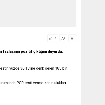
A
A
+
-
0
 fazlasının pozitif çıktığını duyurdu.
 testin yüzde 30,15’ine denk gelen 185 bin
 durumunda PCR testi verme zorunlulukları