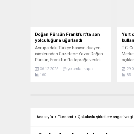
gerçekleşecek. Programın konukları
partini
arasında Zafer Köse, Sunay Akın,
koordi
Barış İnce ve Henning...
Hitler
niteled
Doğan Pürsün Frankfurt’ta son
Yurt 
yolculuğuna uğurlandı
kullan
Avrupa’daki Türkçe basının duayen
T.C. C
isimlerinden Gazeteci–Yazar Doğan
Merkez
Pürsün, Frankfurt’ta toprağa verildi.
açıkla
Heiligenstock Park Mezarlığı’nda
ve 324
06.12.2025
yorumlar kapalı
29.0
düzenlenen cenaze törenine
yayıml
160
85
Pürsün’ün eşi Ülkü Pürsün, oğulları
dışınd
Yarış, Yaman ve Yankı Pürsün ile aile
Türkiye
yakınlarının yanı sıra Frankfurt ve
daha u
çevresinden dostları ve çok sayıda
olanak
meslektaşı katıldı. Türkiye’nin
Kanunu
Frankfurt Başkonsolosu İlknur
uygula
Akdevelioğlu, Kültür ve Tanıtım
değişi
Anasayfa
Ekonomi
Çokuluslu şirketlere asgari vergi
Ataşesi...
dışında