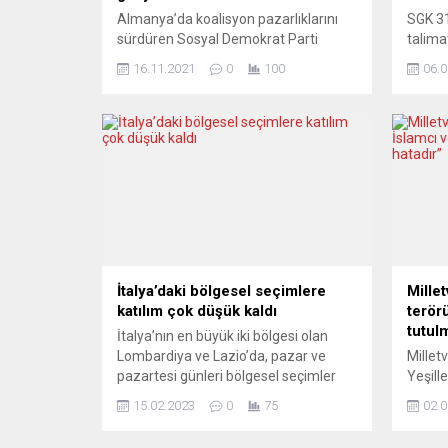
Almanya’da koalisyon pazarlıklarını
SGK 31
sürdüren Sosyal Demokrat Parti
talima
(SPD), Yeşiller ve Hür Demokrat
emekli
16.11.2021
0
100
06.0
Partinin (FPD) huzurevleri ve
yurtdı
kreşlerde yeni tip koronavirüs (Covid-
en geç
19) aşısının zorunlu hale getirilmesi
“Yokl
konusunda anlaştığı bildirildi.
zorunl
Yeşillerin Federal Meclis Grubu
vatan
Başkanı Katrin Göring-Eckardt,
gönder
Berlin’de yaptığı açıklamada,
gelmey
huzurevleri, kreşler gibi kurumlarda
güvenl
aşı zorunluluğu getirilmesine ihtiyaç
gelen..
duyulduğunu, bu konuda...
İtalya’daki bölgesel seçimlere
Mille
katılım çok düşük kaldı
terörü
tutul
İtalya’nın en büyük iki bölgesi olan
Lombardiya ve Lazio’da, pazar ve
Millet
pazartesi günleri bölgesel seçimler
Yeşill
yapıldı. Yeni hükümetin ulusal
raporu
15.02.2023
0
75
02.0
düzeydeki iktidarının ilk 100 günü
açıklad
sonrasında sınav niteliğindeki
ırkçıl