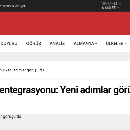
GRAM ALTIN
k kontrol mü, kolonializm mi?
6.660,55
DUYURU
GÖRÜŞ
ANALİZ
ALMANYA
ÜLKELER
onu: Yeni adımlar görüşüldü
e entegrasyonu: Yeni adımlar gö