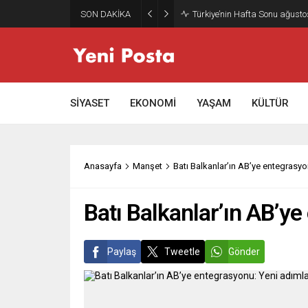
SON DAKİKA
Gazze’nin geleceği: Teknokrati
SİYASET
EKONOMİ
YAŞAM
KÜLTÜR
Anasayfa
Manşet
Batı Balkanlar’ın AB’ye entegrasy
Batı Balkanlar’ın AB’y
Paylaş
Tweetle
Gönder