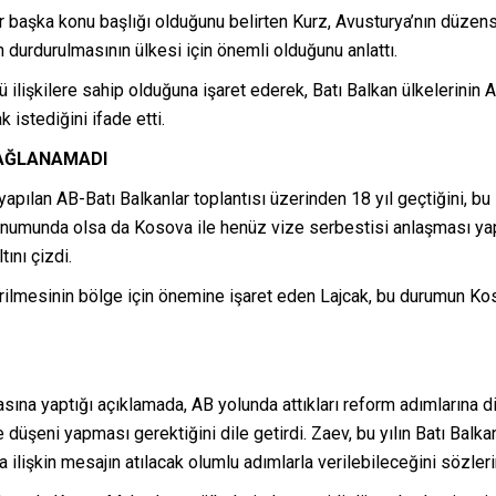
r başka konu başlığı olduğunu belirten Kurz, Avusturya’nın düzen
 durdurulmasının ülkesi için önemli olduğunu anlattı.
ü ilişkilere sahip olduğuna işaret ederek, Batı Balkan ülkelerini
 istediğini ifade etti.
SAĞLANAMADI
yapılan AB-Batı Balkanlar toplantısı üzerinden 18 yıl geçtiğini, b
konumunda olsa da Kosova ile henüz vize serbestisi anlaşması yapıl
tını çizdi.
tirilmesinin bölge için önemine işaret eden Lajcak, bu durumun K
a yaptığı açıklamada, AB yolunda attıkları reform adımlarına d
düşeni yapması gerektiğini dile getirdi. Zaev, bu yılın Batı Balkan 
a ilişkin mesajın atılacak olumlu adımlarla verilebileceğini sözleri