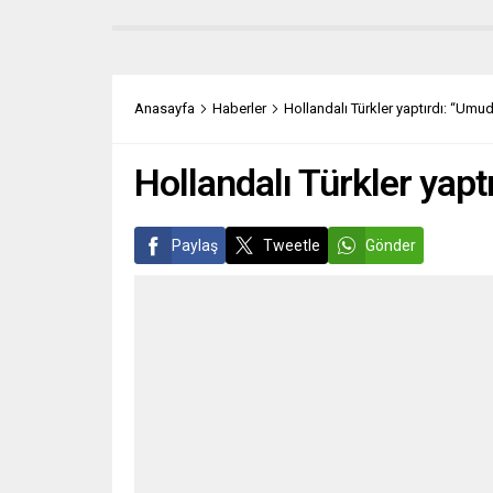
seçimleri, Lombardiya’da yüzde 54,4
dikkat
ve Lazio’da yüzde 52,1 oy oranıyla sağ
içişler
koalisyon kazandı. Seçime katılım,
oluşan
Lazio’da yüzde 37,2 ve Lombardiya’da
ırkçı 
yüzde 41,6 ile...
eyalet
Anasayfa
Haberler
Hollandalı Türkler yaptırdı: “Umud
veriyo
açıkla
Hollandalı Türkler yapt
Paylaş
Tweetle
Gönder