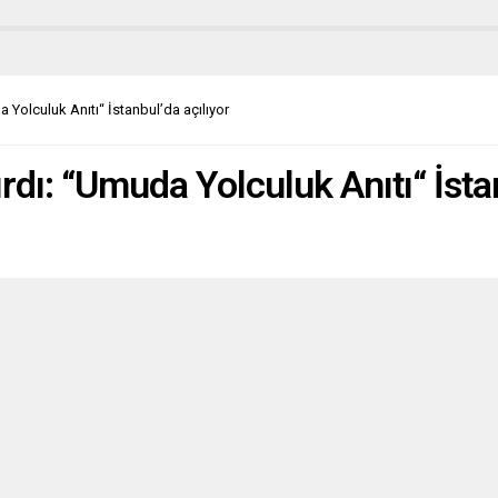
 çekti. Otuz soru önergesine
i bakanlığının verdiği yanıtlardan
 rapor, 2020 yılının sağ terör ve
saldırılar konusunda Bavyera
i için kapsamlı bir dökümünü
a Yolculuk Anıtı“ İstanbul’da açılıyor
r. Cemal Bozoğlu yaptığı
mada şu...
ırdı: “Umuda Yolculuk Anıtı“ İsta