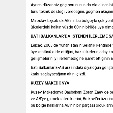
Ayrıca düzensiz göç sorununun da ele alınan bi
türlü teknik desteği vereceğini, göçmen akışının
Miroslav Lajcak da AB’nin bu bölgeyle çok yönl
ülkelerdeki halkın yüzde 80’nin birliğe üye olmak
BATI BALKANLAR’DA İSTENEN İLERLEME 
Lajcak, 2003’de Yunanistan’ın Selanik kentinde 
üye statüsü elde ettiğini, bazı ülkelerin aday 
gelişmelerin iyi ilerlemediğine işaret ettiğinin al
Batı Balkanlarla-AB arasındaki diyaloğun geliş
katkı sağlayacağının altını çizdi.
KUZEY MAKEDONYA
Kuzey Makedonya Başbakanı Zoran Zaev de basın
ve AB’ye girmek istediklerini, Brüksel’in üzerine 
bu bölge halklarına AB’nin bir parçası oldukların