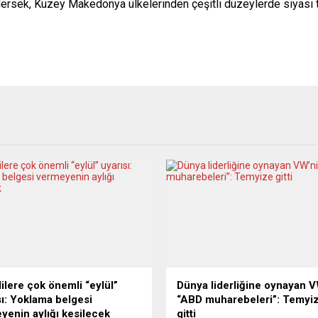
ersek, Kuzey Makedonya ülkelerinden çeşitli düzeylerde siyasi te
ilere çok önemli “eylül”
Dünya liderliğine oynayan 
sı: Yoklama belgesi
“ABD muharebeleri”: Temyi
yenin aylığı kesilecek
gitti