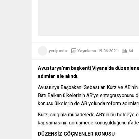
yeniposta
Yayınlama: 19.06.2021
64
Avusturya’nın başkenti Viyana’da düzenlenen 
adımlar ele alındı.
Avusturya Başbakanı Sebastian Kurz ve AB’nin 
Batı Balkan ülkelerinin AB’ye entegrasyonunu de
konusu ülkelerin de AB yolunda reform adımların
Kurz, salgınla mücadelede AB’nin bu bölgeye öz
kapsamasının görüşmede konuşulduğunu ifade 
DÜZENSİZ GÖÇMENLER KONUSU