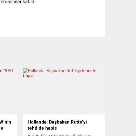
msilciler katıldı.
VW’nin
Hollanda: Başbakan Rutte’yi
ze
tehdide hapis
Hollanda’da mahkeme, Başbakan