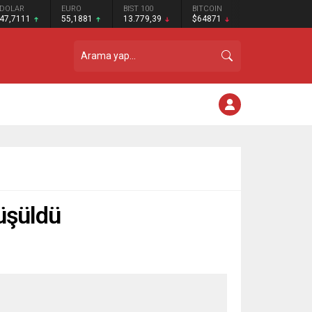
DOLAR
EURO
BIST 100
BITCOIN
47,7111
55,1881
13.779,39
$64871
rüşüldü