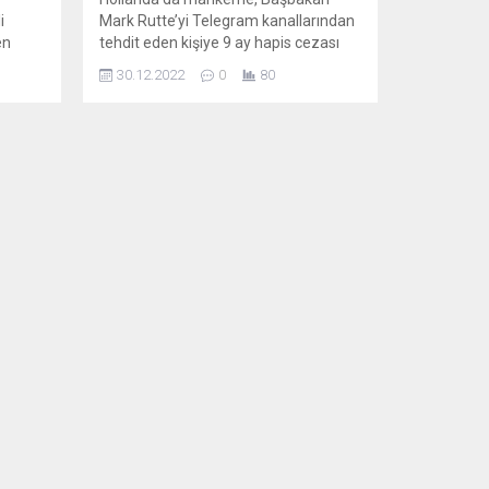
i
Mark Rutte’yi Telegram kanallarından
en
tehdit eden kişiye 9 ay hapis cezası
in,
verdi. Mahkemeden yapılan yazılı
30.12.2022
0
80
açıklamada, Amsterdam’da yaşayan
al
23 yaşındaki kişiye “tehdit” ve “terör”
suçlarından toplam 21 ay hapis cezası
rını
verildiği ve bunun 12 ayının
sek
ertelenerek 9 ay hapis cezasına
Yüksek
çarptırıldığı belirtildi. Açıklamada,
etin,
hakkında mahkûmiyet kararı verilen...
ırda
e
asyonu