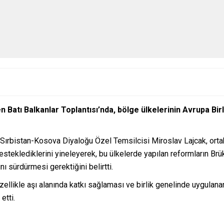
Batı Balkanlar Toplantısı’nda, bölge ülkelerinin Avrupa Birli
Sırbistan-Kosova Diyaloğu Özel Temsilcisi Miroslav Lajcak, orta
steklediklerini yineleyerek, bu ülkelerde yapılan reformların Brü
ı sürdürmesi gerektiğini belirtti.
ellikle aşı alanında katkı sağlaması ve birlik genelinde uygulana
etti.