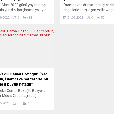
 Mart 2022 günü yayımladığı
Otomotivde dünya liderliği çeşitl
tla yurtdışı borçlanma yoluyla
engellerle karşılaşan Volkswag
 olan ve 6 aydan uzun süre
Grubu, Ohio eyalet mahkemesin
9.2022
0
483
01.09.2021
0
50
şında yaşayanların yılda bir defa
otomobil üreticisine dizel
 eylül ayı sonuna kadar
manipülasyonu nedeniyle feder
ama Belgesi” gönderme
kanunlar dışında yaptırımlar
uluğunu getirmişti. Konuyla ilgili
uygulayabileceğine yönelik kara
daşlara kurumdan “Belge
gözden geçirmesi için ABD Yük
in!” şeklinde bir yazı
Mahkemesi’ne başvurdu. Ohio 
eceği hatırlatıldı. Sosyal
Mahkemesi, 29 Haziran’da, eyal
ik alanında Türkiye’nin önde
ABD federal düzeyinde halihaz
.
kararlaştırılan cezaların ötesind
sistematik egzoz gazı manipül
için otomobil üreticisine...
tvekili Cemal Bozoğlu: “Sağ
n, İslamcı ve sol terörle bir
ması büyük hatadır”
vekili Cemal Bozoğlu Bavyera
er Meclis Grubu aşırı sağ
nu basın konferansında
5.2021
0
74
ı. Yeşil siyasetçi Bozoğlu,
ıkla mücadelenin önceliğine