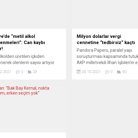
e’de “metil alkol
Milyon dolarlar vergi
lenmeleri”: Can kaybı
cennetine “tedbirsiz“ kaçtı
r!
Pandora Papers, paralel yapı
alkolden üretilen içkiden
soruşturması kapsamında tutuk
nerek ölenlerin sayısı artıyor.
AKP milletvekili İlhan İşbilen’in e
a, Antalya ve Gaziantep’te beş
Nebahat Evyap İşbilen’in hesapl
2.2021
0
23
05.10.2021
0
50
aha hayatını kaybetti. Sahte
tedbir konulmadan önce varlıkla
n ölenlerin sayısı 73’e yükseldi.
yurtdışına aktarıldığını gösteriyo
a’da son 10 gün içinde
Dünya genelinde kamu
ızlanan üç hasta, Sakarya
harcamaları ve vergi politikalar
 ve Araştırma Hastanesi’ne
söz sahibi olan, hatta seçim
ıldı. üçü de yoğun bakım
dönemlerinde daha adil bir gelir
inde, metil alkol zehirlenmesi
paylaşımı vadeden politikacıları
iyle tedavi görüyordu. Ancak...
servetlerini perde arkasında
offshore şirketlere nasıl taşıyıp
vergiden
kaçındığını gösteren Pandora...