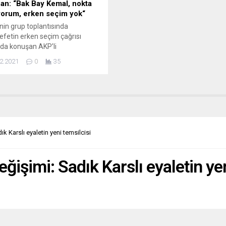
an: “Bak Bay Kemal, nokta
orum, erken seçim yok“
inin grup toplantısında
fetin erken seçim çağrısı
da konuşan AKP’li
rbaşkanı Tayyip Erdoğan,
2.2021
0
35
dır erken seçim diyor, Devlet bey
 Haziran 2023’te olacağını
orum bu da yatıyor kalkıyor
seçimden bahsediyor, erken
yok. Bak Bay Kemal, noktalı
 yok nokta koyuyorum” dedi.
rbaşkanı ve AKP Genel
k Karslı eyaletin yeni temsilcisi
ı Tayyip Erdoğan, partisinin
ğişimi: Sadık Karslı eyaletin yen