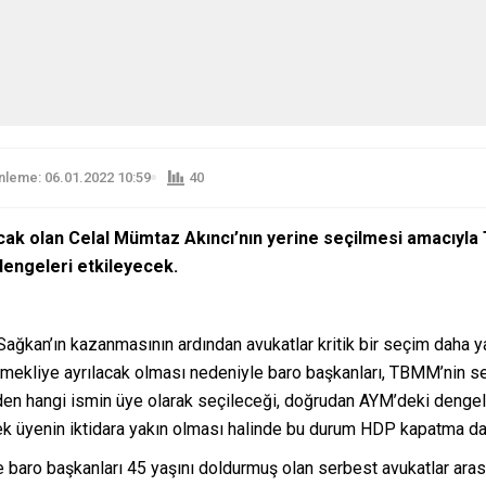
leme: 06.01.2022 10:59
40
acak olan Celal Mümtaz Akıncı’nın yerine seçilmesi amacıy
dengeleri etkileyecek.
inç Sağkan’ın kazanmasının ardından avukatlar kritik bir seçim da
mekliye ayrılacak olması nedeniyle baro başkanları, TBMM’nin se
nden hangi ismin üye olarak seçileceği, doğrudan AYM’deki dengele
 üyenin iktidara yakın olması halinde bu durum HDP kapatma dava
e baro başkanları 45 yaşını doldurmuş olan serbest avukatlar ar