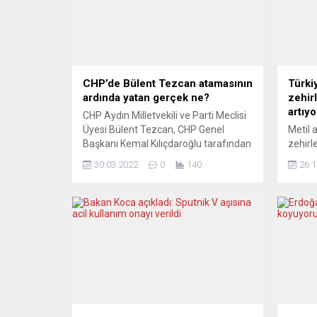
CHP’de Bülent Tezcan atamasının
Türkiy
ardında yatan gerçek ne?
zehir
artıyo
CHP Aydın Milletvekili ve Parti Meclisi
Üyesi Bülent Tezcan, CHP Genel
Metil 
Başkanı Kemal Kılıçdaroğlu tarafından
zehirle
Yurtdışı Örgütlenmeden Sorumlu
Sakary
30.03.2022
0
140
26.1
Genel Başkan Yardımcısı görevine
kişi d
getirilmesine ilişkin gazeteci Serdar
içkide
Öztürk, “a3haber” sitesinde köşesinde
Sakary
bir yazı kaleme aldı.
rahats
Değerlendirmesinde Tezcan’a verilen
Eğitim
görevi “10 Aralık Hareketi” ile
kaldır
ilişkilendiren Serdar Öztürk, İBB
ünites
Başkanı Ekrem İmamoğlu’nun...
teşhis