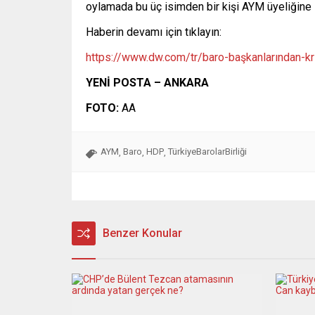
oylamada bu üç isimden bir kişi AYM üyeliğine 
Haberin devamı için tıklayın:
https://www.dw.com/tr/baro-başkanlarından-k
YENİ POSTA – ANKARA
FOTO:
AA
AYM
Baro
HDP
TürkiyeBarolarBirliği
,
,
,
Benzer Konular