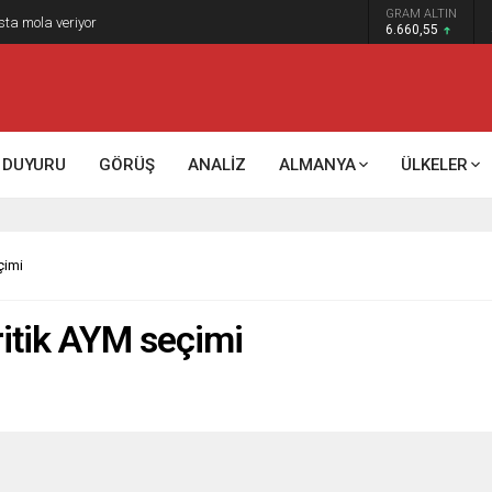
GRAM ALTIN
sta mola veriyor
6.660,55
DUYURU
GÖRÜŞ
ANALİZ
ALMANYA
ÜLKELER
çimi
itik AYM seçimi