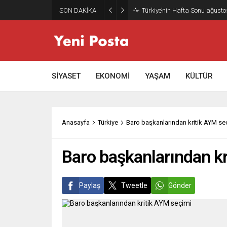
SON DAKİKA
Türkiye’nin Hafta Sonu ağusto
SİYASET
EKONOMİ
YAŞAM
KÜLTÜR
Anasayfa
Türkiye
Baro başkanlarından kritik AYM se
Baro başkanlarından kr
Paylaş
Tweetle
Gönder