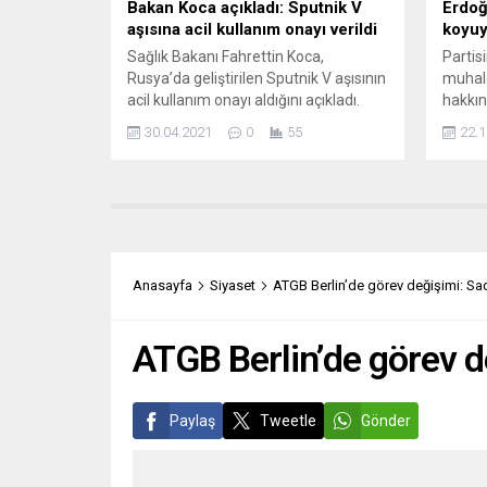
Bakan Koca açıkladı: Sputnik V
Erdoğ
aşısına acil kullanım onayı verildi
koyuy
Sağlık Bakanı Fahrettin Koca,
Partis
Rusya’da geliştirilen Sputnik V aşısının
muhale
acil kullanım onayı aldığını açıkladı.
hakkın
Bakan Fahrettin Koca, konuyla ilgili
Cumhu
30.04.2021
0
55
22.1
olarak Twitter hesabından şu
“Aylar
açıklamayı yaptı: “Türkiye İlaç ve Tıbbi
ve ben
Cihaz Kurumumuz yaptığı inceleme
söylüy
ve değerlendirmeler sonunda Sputnik
erken 
V aşısının acil kullanımına onay
seçim 
vermiştir. İki ülke için hayırlı olmasını
virgül
dilerim. Böylece...
Cumhu
Anasayfa
Siyaset
ATGB Berlin’de görev değişimi: Sadı
Başkan
grup...
ATGB Berlin’de görev de
Paylaş
Tweetle
Gönder