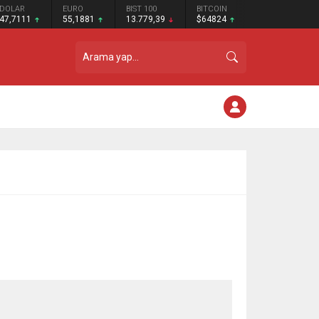
DOLAR
EURO
BIST 100
BITCOIN
47,7111
55,1881
13.779,39
$64824