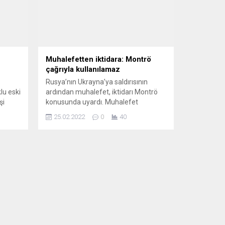
Muhalefetten iktidara: Montrö
çağrıyla kullanılamaz
Rusya’nın Ukrayna’ya saldırısının
lu eski
ardından muhalefet, iktidarı Montrö
şi
konusunda uyardı. Muhalefet
arına
temsilcileri, “Montrö’nün ne şekilde
25.02.2022
0
40
rının
kullanılacağının tanımı sözleşmede
r.
yazılıdır, bellidir” açıklamasını yaptı.
Rusya Ukrayna’ya askeri harekat
ında
başlatırken Karadeniz’e kıyıdaş
ülkelerin ve yabancı gemilerin Türk
boğazlarından geçişine yönelik şartları
n,
belirleyen Montrö Sözleşmesi,
Ankara’da tartışma konusu oldu. AKP
Sözcüsü Ömer Çelik, MKYK...